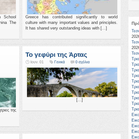
h School
Greece has contributed significantly to world
thina The
culture with many important values and principles.
Πρ
It has shared very outstanding ideas with […]
Τεσ
2026
Τεσ
2026
Το γεφύρι της Άρτας
Τεσ
Τρι
Ιουν. 01
Γενικά
0 σχόλια
Τρι
Τρι
Τρι
Τρι
Τρι
Τρι
Τρι
[…]
Τρι
Τρι
ς της
Εικ
Εικ
Εικ
Εικ
Εικ