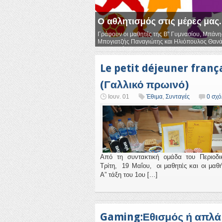
Ο αθλητισμός στις μέρες μας.
Γράφουν οι μαθητές της Β” Γυμνασίου, Μπάνη
Μπογιατζής Παναγιώτης και Ηλιόπουλος Θανά
σημαντικός γ...
Le petit déjeuner franç
(Γαλλικό πρωινό)
Ιουν. 01
Έθιμα
,
Συνταγές
0 σχό
Από τη συντακτική ομάδα του Περιοδ
Τρίτη, 19 Μαΐου, οι μαθητές και οι μαθή
Α” τάξη του 1ου […]
Gaming:Εθισμός ή απλά