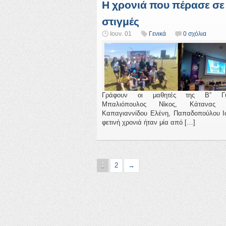
Η χρονιά που πέρασε σε
στιγμές
Ιουν. 01
Γενικά
0 σχόλια
Γράφουν οι μαθητές της Β” Γυ
Μπαλιόπουλος Νίκος, Κάτανας Γ
Καπαγιαννίδου Ελένη, Παπαδοπούλου 
φετινή χρονιά ήταν μία από […]
1
2
→