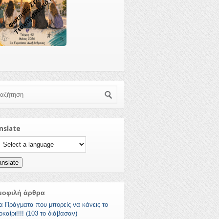
Τεσσαρακοστό Δεύτερο
Φωτεινές Σελίδες
ζήτηση
nslate
ct a language to translate this page
anslate
μοφιλή άρθρα
α Πράγματα που μπορείς να κάνεις το
καίρι!!!! (103 το διάβασαν)