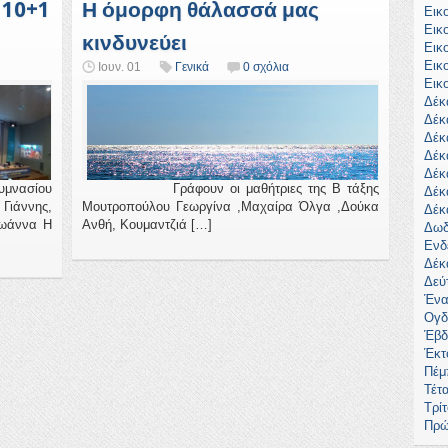
 10+1
Η όμορφη θάλασσά μας
Εικ
Εικ
κινδυνεύει
Εικ
Εικ
Ιουν. 01
Γενικά
0 σχόλια
Εικ
Δέκ
Δέκ
Δέκ
Δέκ
Δέκ
μνασίου
Γράφουν οι μαθήτριες της Β τάξης
Δέκ
ιάννης,
Μουτροπούλου Γεωργίνα ,Μαχαίρα Όλγα ,Δούκα
Δέκ
Ιωάννα Η
Ανθή, Κουμαντζιά […]
Δωδ
Ενδ
Δέκ
Δεύ
Ένα
Ογδ
Έβδ
Έκτ
Πέμ
Τέτ
Τρί
Πρώ