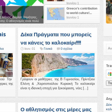
Ιουνίου 1
Greece’s contribution
..
to world culture!...
ς Μάνος, Δάρλας Δημήτρης,
Ιουνίου 1
σης Ο αθλητισμός είναι πολύ
ais
Δέκα Πράγματα που μπορείς
να κάνεις το καλοκαίρι!!!!
Ανα
λια
Ιουν. 01
Γενικά
0 σχόλια
Tra
Sele
ικού Την
Γράφουν οι μαθήτριες της Β Γυμνασίου, Πρίντζιου
Tr
τριες της
Ελένη & ,Χαριτοπούλου Κυριακή Το καλοκαίρι
είναι η ιδανική εποχή για ξεκούραση, νέες […]
Δη
Δέκ
Ο αθλητισμός στις μέρες μας
καλο