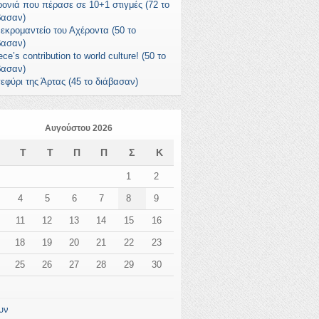
ρονιά που πέρασε σε 10+1 στιγμές (72 το
βασαν)
νεκρομαντείο του Αχέροντα (50 το
βασαν)
ce’s contribution to world culture! (50 το
βασαν)
γεφύρι της Άρτας (45 το διάβασαν)
Αυγούστου 2026
Δ
Τ
Τ
Π
Π
Σ
Κ
1
2
4
5
6
7
8
9
11
12
13
14
15
16
18
19
20
21
22
23
25
26
27
28
29
30
υν