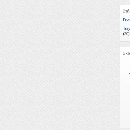
Στή
Γεν
Τεχ
(20)
Σκα