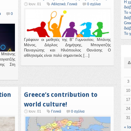
Η χ
Ιουν. 01
Αθλητικά
,
Γενικά
0 σχόλια
διά
To 
α
0
διά
Gree
διά
Το 
Γράφουν οι μαθητές της Β” Γυμνασίου, Μπάνης
Μάνος, Δάρλας Δημήτρης, Μπογιατζής
Παναγιώτης και Ηλιόπουλος Θανάσης Ο
, Μπάνης
αθλητισμός είναι πολύ σημαντικός […]
ιατζής
σης Στη
3
10
tion
Greece’s contribution to
17
world culture!
24
Ιουν. 01
Γενικά
0 σχόλια
31
« Ιο