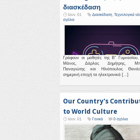
διασκέδαση
Ιουν. 01
Διασκέδαση
,
Τεχνολογικά νέ
σχόλια
Γράφουν οι μαθητές της Β” Γυμνασίου
Μάνος, Δάρλας Δημήτρης, Μπογ
Παναγιώτης και Ηλιόπουλος Θανά
σημερινή εποχή τα ηλεκτρονικά […]
Our Country’s Contribu
to World Culture
Ιουν. 01
Γενικά
0 σχόλια