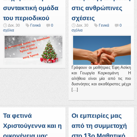
συντακτική ομάδα
στις ανθρώπινες
του περιοδικού
σχέσεις
Δεκ. 30
Γενικά
0
Δεκ. 30
Γενικά
0
σχόλια
σχόλια
Γράφουν οι μαθήτριες Έφη Ασίκη
και Γεωργία Καρκαμάνη Η
αλήθεια είναι μία από τις πιο
δυσνόητες και ακαθόριστες μέχρι
[…]
Τα φετινά
Οι εμπειρίες μας
Χριστούγεννα και η
από τη συμμετοχή
οικογένεια μας
στο 13ο Μαθητικό