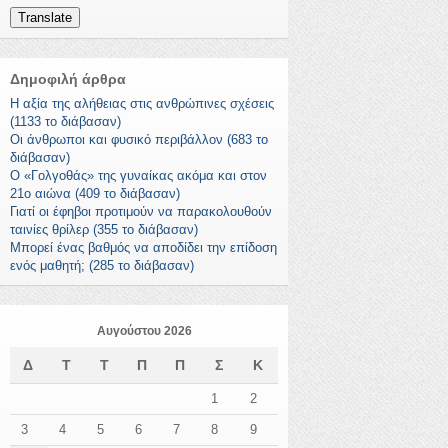
Translate
Δημοφιλή άρθρα
Η αξία της αλήθειας στις ανθρώπινες σχέσεις
(1133 το διάβασαν)
Οι άνθρωποι και φυσικό περιβάλλον (683 το
διάβασαν)
Ο «Γολγοθάς» της γυναίκας ακόμα και στον
21ο αιώνα (409 το διάβασαν)
Γιατί οι έφηβοι προτιμούν να παρακολουθούν
ταινίες θρίλερ (355 το διάβασαν)
Μπορεί ένας βαθμός να αποδίδει την επίδοση
ενός μαθητή; (285 το διάβασαν)
Αυγούστου 2026
Δ
Τ
Τ
Π
Π
Σ
Κ
1
2
3
4
5
6
7
8
9