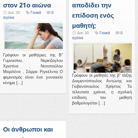
στον 21ο αιώνα
αποδίδει την
Δεκ. 30
Γενικά
0
επίδοση ενός
σχόλια
μαθητή;
Δεκ. 30
Γενικά
0
σχόλια
Γράφουν οι μαθήτριες της Β”
Γυμνασίου, Νερκίζογλου
Χριστίνα , Νοτοπούλου
Μαριλένα , Σάρρα Ριγκέλντα Ο
Γράφουν οι μαθητές της β” τάξης
φεμινισμός είναι ένα γυναικείο
Διαμαντόπουλος Αντώνης και
κίνημα […]
Γιοβανόπουλος Χρήστος Τα
τελευταία χρόνια, η σχολική
επίδοση του μαθητή
βαθμολογείται […]
Οι άνθρωποι και