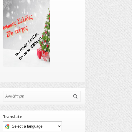
Φωτεινές Σελίδες
Εικοστό Έβδομο
Αναζήτηση
Translate
Select a language to translate this page