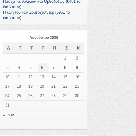
Πάσχα Καθολικών και Ορθόδοξων (8481 το
διάβασαν)
Η ζωή του Ίαν Σομερχάλντερ (5961 το
διάβασαν)
Αυγούστου 2026
Δ
Τ
Τ
Π
Π
Σ
Κ
1
2
3
4
5
6
7
8
9
10
11
12
13
14
15
16
17
18
19
20
21
22
23
24
25
26
27
28
29
30
31
« Ιουν