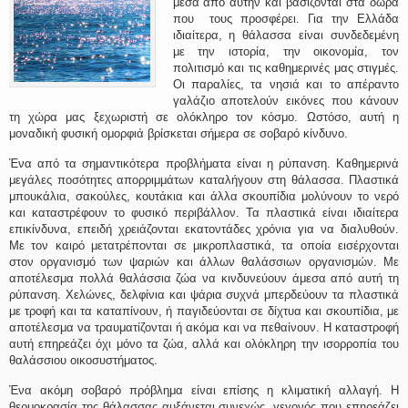
μέσα από αυτήν και βασίζονται στα δώρα
που τους προσφέρει. Για την Ελλάδα
ιδιαίτερα, η θάλασσα είναι συνδεδεμένη
με την ιστορία, την οικονομία, τον
πολιτισμό και τις καθημερινές μας στιγμές.
Οι παραλίες, τα νησιά και το απέραντο
γαλάζιο αποτελούν εικόνες που κάνουν
τη χώρα μας ξεχωριστή σε ολόκληρο τον κόσμο. Ωστόσο, αυτή η
μοναδική φυσική ομορφιά βρίσκεται σήμερα σε σοβαρό κίνδυνο.
Ένα από τα σημαντικότερα προβλήματα είναι η ρύπανση. Καθημερινά
μεγάλες ποσότητες απορριμμάτων καταλήγουν στη θάλασσα. Πλαστικά
μπουκάλια, σακούλες, κουτάκια και άλλα σκουπίδια μολύνουν το νερό
και καταστρέφουν το φυσικό περιβάλλον. Τα πλαστικά είναι ιδιαίτερα
επικίνδυνα, επειδή χρειάζονται εκατοντάδες χρόνια για να διαλυθούν.
Με τον καιρό μετατρέπονται σε μικροπλαστικά, τα οποία εισέρχονται
στον οργανισμό των ψαριών και άλλων θαλάσσιων οργανισμών. Με
αποτέλεσμα πολλά θαλάσσια ζώα να κινδυνεύουν άμεσα από αυτή τη
ρύπανση. Χελώνες, δελφίνια και ψάρια συχνά μπερδεύουν τα πλαστικά
με τροφή και τα καταπίνουν, ή παγιδεύονται σε δίχτυα και σκουπίδια, με
αποτέλεσμα να τραυματίζονται ή ακόμα και να πεθαίνουν. Η καταστροφή
αυτή επηρεάζει όχι μόνο τα ζώα, αλλά και ολόκληρη την ισορροπία του
θαλάσσιου οικοσυστήματος.
Ένα ακόμη σοβαρό πρόβλημα είναι επίσης η κλιματική αλλαγή. Η
θερμοκρασία της θάλασσας αυξάνεται συνεχώς, γεγονός που επηρεάζει