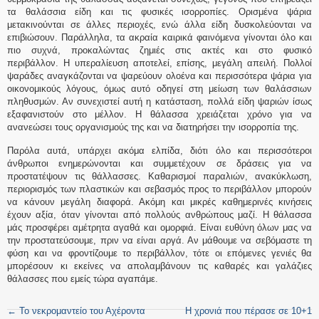
τα θαλάσσια είδη και τις φυσικές ισορροπίες. Ορισμένα ψάρια
μετακινούνται σε άλλες περιοχές, ενώ άλλα είδη δυσκολεύονται να
επιβιώσουν. Παράλληλα, τα ακραία καιρικά φαινόμενα γίνονται όλο και
πιο συχνά, προκαλώντας ζημιές στις ακτές και στο φυσικό
περιβάλλον. Η υπεραλίευση αποτελεί, επίσης, μεγάλη απειλή. Πολλοί
ψαράδες αναγκάζονται να ψαρεύουν ολοένα και περισσότερα ψάρια για
οικονομικούς λόγους, όμως αυτό οδηγεί στη μείωση των θαλάσσιων
πληθυσμών. Αν συνεχιστεί αυτή η κατάσταση, πολλά είδη ψαριών ίσως
εξαφανιστούν στο μέλλον. Η θάλασσα χρειάζεται χρόνο για να
ανανεώσει τους οργανισμούς της και να διατηρήσει την ισορροπία της.
Παρόλα αυτά, υπάρχει ακόμα ελπίδα, διότι όλο και περισσότεροι
άνθρωποι ενημερώνονται και συμμετέχουν σε δράσεις για να
προστατέψουν τις θάλλασσες. Καθαρισμοί παραλιών, ανακύκλωση,
περιορισμός των πλαστικών και σεβασμός προς το περιβάλλον μπορούν
να κάνουν μεγάλη διαφορά. Ακόμη και μικρές καθημερινές κινήσεις
έχουν αξία, όταν γίνονται από πολλούς ανθρώπους μαζί. Η θάλασσα
μάς προσφέρει αμέτρητα αγαθά και ομορφιά. Είναι ευθύνη όλων μας να
την προστατεύσουμε, πριν να είναι αργά. Αν μάθουμε να σεβόμαστε τη
φύση και να φροντίζουμε το περιβάλλον, τότε οι επόμενες γενιές θα
μπορέσουν κι εκείνες να απολαμβάνουν τις καθαρές και γαλάζιες
θάλασσες που εμείς τώρα αγαπάμε.
←
To νεκρομαντείο του Αχέροντα
Η χρονιά που πέρασε σε 10+1