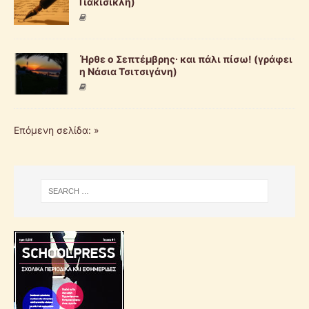
Γιακισικλή)
Ήρθε ο Σεπτέμβρης∙ και πάλι πίσω! (γράφει
η Νάσια Τσιτσιγάνη)
Επόμενη σελίδα: »