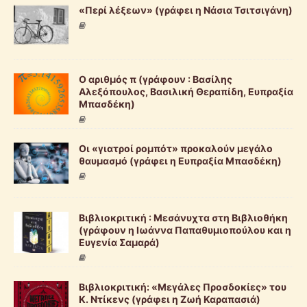
«Περί λέξεων» (γράφει η Νάσια Τσιτσιγάνη)
Ο αριθμός π (γράφουν : Βασίλης
Αλεξόπουλος, Βασιλική Θεραπίδη, Ευπραξία
Μπασδέκη)
Οι «γιατροί ρομπότ» προκαλούν μεγάλο
θαυμασμό (γράφει η Ευπραξία Μπασδέκη)
Βιβλιοκριτική : Μεσάνυχτα στη Βιβλιοθήκη
(γράφουν η Ιωάννα Παπαθυμιοπούλου και η
Ευγενία Σαμαρά)
Βιβλιοκριτική: «Μεγάλες Προσδοκίες» του
Κ. Ντίκενς (γράφει η Ζωή Καραπασιά)