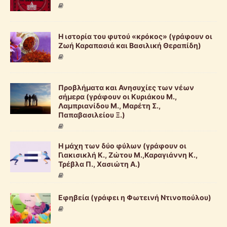
Η ιστορία του φυτού «κρόκος» (γράφουν οι
Ζωή Καραπασιά και Βασιλική Θεραπίδη)
Προβλήματα και Ανησυχίες των νέων
σήμερα (γράφουν οι Κυριάκου Μ.,
Λαμπριανίδου Μ., Μαρέτη Σ.,
Παπαβασιλείου Ξ.)
Η μάχη των δύο φύλων (γράφουν οι
Γιακισικλή Κ., Ζώτου Μ.,Καραγιάννη Κ.,
Τρέβλα Π., Χασιώτη Α.)
Εφηβεία (γράφει η Φωτεινή Ντινοπούλου)