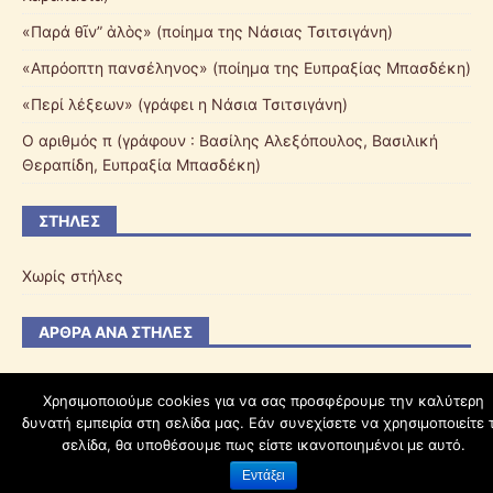
«Παρά θῖν” ἁλὸς» (ποίημα της Νάσιας Τσιτσιγάνη)
«Απρόοπτη πανσέληνος» (ποίημα της Ευπραξίας Μπασδέκη)
«Περί λέξεων» (γράφει η Νάσια Τσιτσιγάνη)
Ο αριθμός π (γράφουν : Βασίλης Αλεξόπουλος, Βασιλική
Θεραπίδη, Ευπραξία Μπασδέκη)
ΣΤΉΛΕΣ
Χωρίς στήλες
ΆΡΘΡΑ ΑΝΆ ΣΤΉΛΕΣ
Χρησιμοποιούμε cookies για να σας προσφέρουμε την καλύτερη
δυνατή εμπειρία στη σελίδα μας. Εάν συνεχίσετε να χρησιμοποιείτε 
schoolpress.sch.gr
σελίδα, θα υποθέσουμε πως είστε ικανοποιημένοι με αυτό.
Εντάξει
Όροι Χρήσης schoolpress.sch.gr
|
Δήλωση προσβασιμότητας