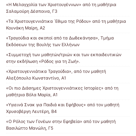
«Η Μελαγχολία των Χριστουγέννων» από τη μαθήτρια
Σαλαμούρη Δέσποινα, Γ3
«Τα Χριστουγεννιάτικα ΄Εθιμα της Ρόδου» από τη μαθήτρια
Κουνάκη Μαίρη, Α2
«Τραγούδια και σκοποί από τα Δωδεκάνησα», Τμήμα
Εκδόσεων της Βουλής των Ελλήνων
«Συμμετοχή των μαθητών/τριών και των εκπαιδευτικών
στην εκδήλωση «Ρόδος για τη Ζωή».
«Χριστουγεννιάτικα Τραγούδια», από τον μαθητή
Αλεξόπουλο Κωνσταντίνο, Α1
«Οι πιο Διάσημες Χριστουγεννιάτικες Ιστορίες» από τη
μαθήτρια Βόλα Μαρία, Α1
«Υγιεινά Σνακ για Παιδιά και Εφήβους» από τον μαθητή
Χρυσοβέργη Λευτέρη, Β4
«Ο Ρόλος των Γονέων στην Εφηβεία» από τον μαθητή
Βασιλώττο Μανώλη, Γ5