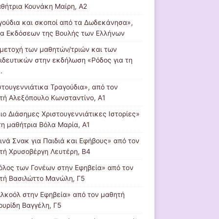
αθήτρια Κουνάκη Μαίρη, Α2
γούδια και σκοποί από τα Δωδεκάνησα»,
α Εκδόσεων της Βουλής των Ελλήνων
μετοχή των μαθητών/τριών και των
ιδευτικών στην εκδήλωση «Ρόδος για τη
.
στουγεννιάτικα Τραγούδια», από τον
τή Αλεξόπουλο Κωνσταντίνο, Α1
πιο Διάσημες Χριστουγεννιάτικες Ιστορίες»
τη μαθήτρια Βόλα Μαρία, Α1
εινά Σνακ για Παιδιά και Εφήβους» από τον
τή Χρυσοβέργη Λευτέρη, Β4
όλος των Γονέων στην Εφηβεία» από τον
τή Βασιλώττο Μανώλη, Γ5
Αλκοόλ στην Εφηβεία» από τον μαθητή
ουρίδη Βαγγέλη, Γ5