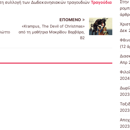
Στην
 τη συλλογή των Δωδεκανησιακών τραγουδιών
Τραγούδια
ρομπ
άρθρ
ΕΠΌΜΕΝΟ
Χρισ
«Krampus, The Devil of Christmas»
Δεκ 
λώττο
από τη μαθήτρια Μακρίδου Βαρβάρα,
Β2
Φθιν
(12 ά
Διασ
Απρ 
Φιλο
2024
Δωρί
2023
Ταξιδ
2023
Αποχ
2023