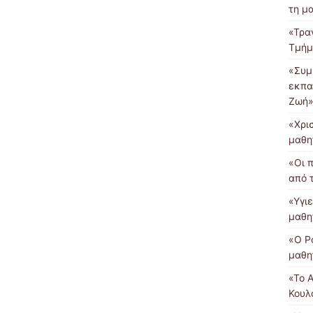
τη μ
«Τρα
Τμήμ
«Συμ
εκπα
Ζωή»
«Χρι
μαθη
«Οι 
από 
«Υγι
μαθη
«Ο Ρ
μαθη
«Το 
Κουλ