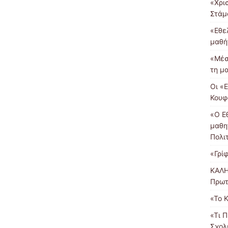
«Χρι
Στάμ
«Εθε
μαθή
«Μέσ
τη μ
Οι «
Κουφ
«Ο Ε
μαθη
Πολι
«Γρί
ΚΑΛΗ
Πρωτ
«Το 
«Τι 
Σχολ