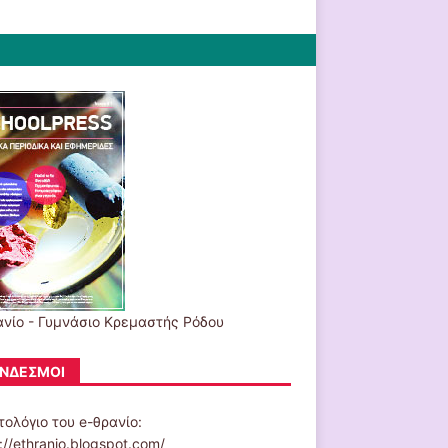
ανίο - Γυμνάσιο Κρεμαστής Ρόδου
ΝΔΕΣΜΟΙ
τολόγιο του e-θρανίο:
://ethranio.blogspot.com/