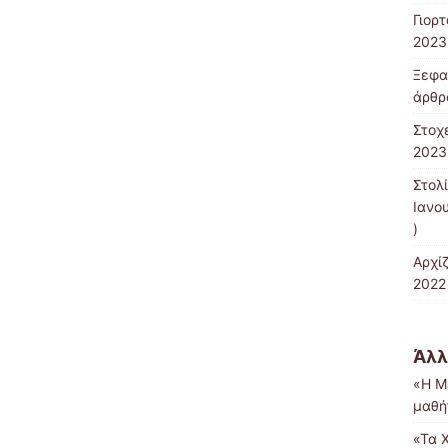
Γιορ
2023
Ξεφα
άρθρ
Στοχ
2023
Στολ
Ιανο
)
Αρχί
2022
Άλλ
«Η Μ
μαθή
«Τα 