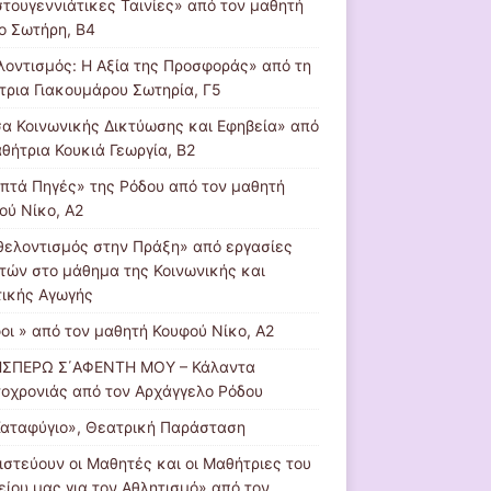
στουγεννιάτικες Ταινίες» από τον μαθητή
ο Σωτήρη, Β4
λοντισμός: Η Αξία της Προσφοράς» από τη
τρια Γιακουμάρου Σωτηρία, Γ5
α Κοινωνικής Δικτύωσης και Εφηβεία» από
αθήτρια Κουκιά Γεωργία, Β2
Επτά Πηγές» της Ρόδου από τον μαθητή
ού Νίκο, Α2
θελοντισμός στην Πράξη» από εργασίες
τών στο μάθημα της Κοινωνικής και
τικής Αγωγής
φοι » από τον μαθητή Κουφού Νίκο, Α2
ΣΠΕΡΩ Σ΄ΑΦΕΝΤΗ ΜΟΥ – Κάλαντα
οχρονιάς από τον Αρχάγγελο Ρόδου
Καταφύγιο», Θεατρική Παράσταση
Πιστεύουν οι Μαθητές και οι Μαθήτριες του
είου μας για τον Αθλητισμό» από τον