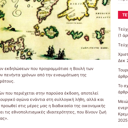
ΤΕ
Τεύχ
(1 ά
Τεύχ
Χρισ
Δεκ 
των εκδηλώσεων που προγραμμάτισε η Βουλή των
Τουρ
των πενήντα χρόνων από την ενσωμάτωση της
άρθρ
ράτους.
Το σ
άρθρ
ν που περιέχεται στην παρούσα έκδοση, αποτελεί
ουργικό αγώνα ενάντια στη συλλογική λήθη, αλλά και
Μειώ
 προωθεί στις μέρες μας η διαδικασία της οικονομικής
ενερ
 τις εθνοπολιτισμικές ιδιαιτερότητες, που δίνουν ζωή
Κρεμ
ας».
2025