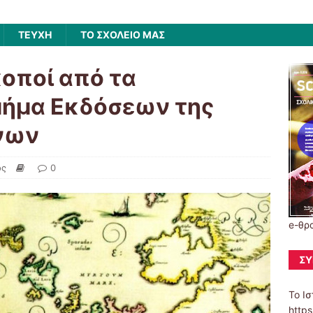
ΤΕΥΧΗ
ΤΟ ΣΧΟΛΕΙΟ ΜΑΣ
κοποί από τα
ήμα Εκδόσεων της
νων
ός
0
e-θρ
ΣΎ
Το Ισ
https