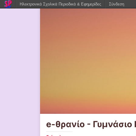
Ηλεκτρονικά Σχολικά Περιοδικά & Εφημερίδες
Σύνδεση
e-θρανίο - Γυμνάσιο