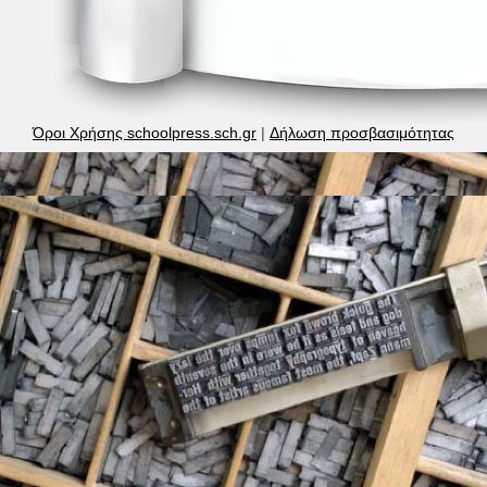
Όροι Χρήσης schoolpress.sch.gr
|
Δήλωση προσβασιμότητας