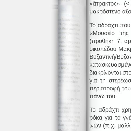
«ἄτρακτος» (<
μακρόστενο άξ
Το αδράχτι που 
«Μουσείο της
(προθήκη 7, αρ
οικοπέδου Μακρ
Βυζαντινή/Βυζα
κατασκευασμ
διακρίνονται σ
για τη στερέω
περιστροφή του
πάνω του.
Το αδράχτι χρ
ρόκα για το γν
ινών (π.χ. μαλλ