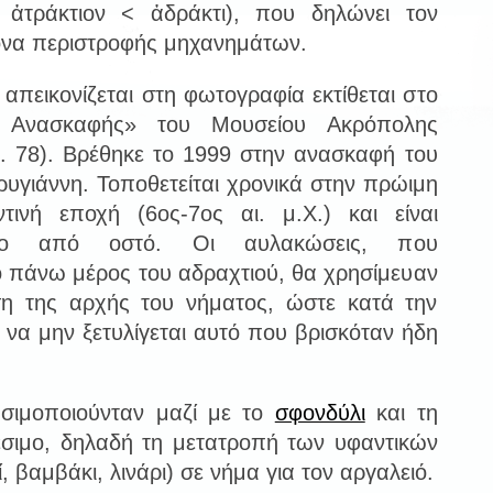
 ἀτράκτιον < ἀδράκτι), που δηλώνει τον
ονα περιστροφής μηχανημάτων.
απεικονίζεται στη φωτογραφία εκτίθεται στο
 Ανασκαφής» του Μουσείου Ακρόπολης
. 78). Βρέθηκε το 1999 στην ανασκαφή του
υγιάννη. Τοποθετείται χρονικά στην πρώιμη
ντινή εποχή (6ος-7ος αι. μ.Χ.) και είναι
ένο από οστό. Οι αυλακώσεις, που
το πάνω μέρος του αδραχτιού, θα χρησίμευαν
ση της αρχής του νήματος, ώστε κατά την
 να μην ξετυλίγεται αυτό που βρισκόταν ήδη
ησιμοποιούνταν μαζί με το
σφονδύλι
και τη
έσιμο, δηλαδή τη μετατροπή των υφαντικών
ί, βαμβάκι, λινάρι) σε νήμα για τον αργαλειό.