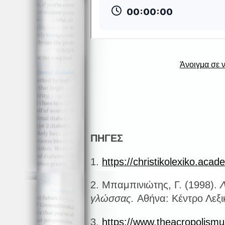
Άνοιγμα σε 
ΠΗΓΕΣ
1.
https://christikolexiko.aca
2. Μπαμπινιώτης, Γ. (1998).
Λ
γλώσσας.
Αθήνα: Κέντρο Λεξι
3.
https://www.theacropolism