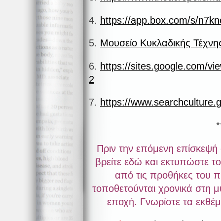
4.
https://app.box.com/s/n7kn
5.
Μουσείο Κυκλαδικής Τέχνη
6.
https://sites.googl
2
7.
https://www.searchculture.g
*
Πριν την επόμενη επίσκεψή
βρείτε
εδώ
και εκτυπώστε το
από τις προθήκες του 
τοποθετούνται χρονικά στη μ
εποχή. Γνωρίστε τα εκθέμα