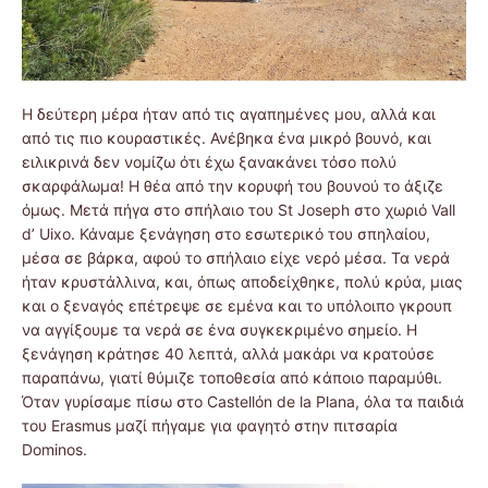
Η δεύτερη μέρα ήταν από τις αγαπημένες μου, αλλά και
από τις πιο κουραστικές. Ανέβηκα ένα μικρό βουνό, και
ειλικρινά δεν νομίζω ότι έχω ξανακάνει τόσο πολύ
σκαρφάλωμα! Η θέα από την κορυφή του βουνού το άξιζε
όμως. Μετά πήγα στο σπήλαιο του St Joseph στο χωριό Vall
d’ Uixo. Κάναμε ξενάγηση στο εσωτερικό του σπηλαίου,
μέσα σε βάρκα, αφού το σπήλαιο είχε νερό μέσα. Τα νερά
ήταν κρυστάλλινα, και, όπως αποδείχθηκε, πολύ κρύα, μιας
και ο ξεναγός επέτρεψε σε εμένα και το υπόλοιπο γκρουπ
να αγγίξουμε τα νερά σε ένα συγκεκριμένο σημείο. Η
ξενάγηση κράτησε 40 λεπτά, αλλά μακάρι να κρατούσε
παραπάνω, γιατί θύμιζε τοποθεσία από κάποιο παραμύθι.
Όταν γυρίσαμε πίσω στο Castellόn de la Plana, όλα τα παιδιά
του Erasmus μαζί πήγαμε για φαγητό στην πιτσαρία
Dominos.