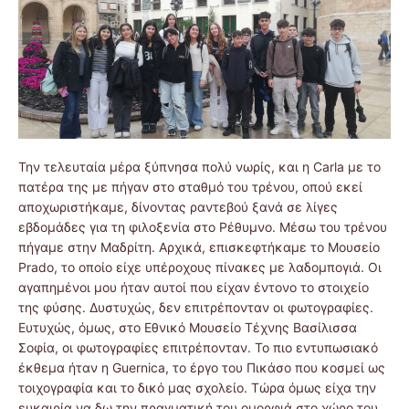
Την τελευταία μέρα ξύπνησα πολύ νωρίς, και η Carla με το
πατέρα της με πήγαν στο σταθμό του τρένου, οπού εκεί
αποχωριστήκαμε, δίνοντας ραντεβού ξανά σε λίγες
εβδομάδες για τη φιλοξενία στο Ρέθυμνο. Μέσω του τρένου
πήγαμε στην Μαδρίτη. Αρχικά, επισκεφτήκαμε το Mουσείο
Prado, το οποίο είχε υπέροχους πίνακες με λαδομπογιά. Οι
αγαπημένοι μου ήταν αυτοί που είχαν έντονο το στοιχείο
της φύσης. Δυστυχώς, δεν επιτρέπονταν οι φωτογραφίες.
Ευτυχώς, όμως, στο Εθνικό Μουσείο Τέχνης Βασίλισσα
Σοφία, οι φωτογραφίες επιτρέπονταν. Το πιο εντυπωσιακό
έκθεμα ήταν η Guernica, το έργο του Πικάσο που κοσμεί ως
τοιχογραφία και το δικό μας σχολείο. Τώρα όμως είχα την
ευκαιρία να δω την πραγματική του ομορφιά στο χώρο του