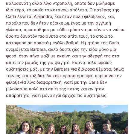
καλοσυνάτη αλλά λίγο ντροπαλή, οπότε δεν μιλήσαμε
ιδιαίτερα, το οποίο το κατανοώ απόλυτα. Ο πατέρας της
Carla λέγεται Alejandro, και ήταν πολύ φιλόξενος, και,
παρόλο που δεν ήταν εξοικειωμένος με την αγγλική
γλώσσα, προσπάθησε με κάθε τρόπο να με κάνει να νιώσω
όσο το δυνατόν πιο άνετα στο σπίτι τους, το οποίο το
κατάφερε σε αρκετά μεγάλο βαθμό. Η μητέρα της Carla
ονομάζεται Barbara, αλλά δυστυχώς την είδα μόνο μία
φορά, όταν πήγα μαζί με εκείνη και την αδερφή της στο
σπίτι της μαμάς της για φαγητό. Έκανα πολύ ωραίες
συζητήσεις μαζί με την Barbara για διάφορα θέματα, όπως
ταινίες και ταξίδια. Αν και πέρασα όμορφα, περίμενα την
φιλοξενία λίγο διαφορετική, γιατί με την Carla δεν
μιλούσαμε πολύ στο σπίτι της εκτός και αν ήταν
απαραίτητο, γιατί μόνο εγώ άρχιζα τις συζητήσεις.