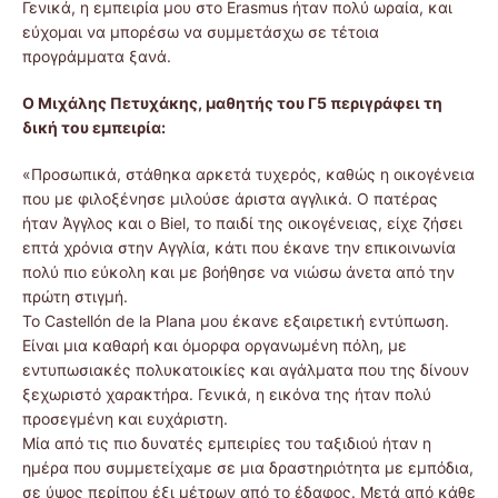
Γενικά, η εμπειρία μου στο Erasmus ήταν πολύ ωραία, και
εύχομαι να μπορέσω να συμμετάσχω σε τέτοια
προγράμματα ξανά.
Ο Μιχάλης Πετυχάκης, μαθητής του Γ5 περιγράφει τη
δική του εμπειρία:
«Προσωπικά, στάθηκα αρκετά τυχερός, καθώς η οικογένεια
που με φιλοξένησε μιλούσε άριστα αγγλικά. Ο πατέρας
ήταν Άγγλος και ο Biel, το παιδί της οικογένειας, είχε ζήσει
επτά χρόνια στην Αγγλία, κάτι που έκανε την επικοινωνία
πολύ πιο εύκολη και με βοήθησε να νιώσω άνετα από την
πρώτη στιγμή.
Το Castellón de la Plana μου έκανε εξαιρετική εντύπωση.
Είναι μια καθαρή και όμορφα οργανωμένη πόλη, με
εντυπωσιακές πολυκατοικίες και αγάλματα που της δίνουν
ξεχωριστό χαρακτήρα. Γενικά, η εικόνα της ήταν πολύ
προσεγμένη και ευχάριστη.
Μία από τις πιο δυνατές εμπειρίες του ταξιδιού ήταν η
ημέρα που συμμετείχαμε σε μια δραστηριότητα με εμπόδια,
σε ύψος περίπου έξι μέτρων από το έδαφος. Μετά από κάθε