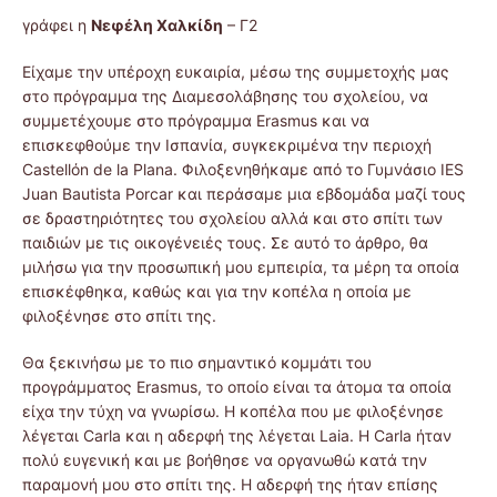
γράφει η
Νεφέλη Χαλκίδη
– Γ2
Είχαμε την υπέροχη ευκαιρία, μέσω της συμμετοχής μας
στο πρόγραμμα της Διαμεσολάβησης του σχολείου, να
συμμετέχουμε στο πρόγραμμα Erasmus και να
επισκεφθούμε την Ισπανία, συγκεκριμένα την περιοχή
Castellόn de la Plana. Φιλοξενηθήκαμε από το Γυμνάσιο IES
Juan Bautista Porcar και περάσαμε μια εβδομάδα μαζί τους
σε δραστηριότητες του σχολείου αλλά και στο σπίτι των
παιδιών με τις οικογένειές τους. Σε αυτό το άρθρο, θα
μιλήσω για την προσωπική μου εμπειρία, τα μέρη τα οποία
επισκέφθηκα, καθώς και για την κοπέλα η οποία με
φιλοξένησε στο σπίτι της.
Θα ξεκινήσω με το πιο σημαντικό κομμάτι του
προγράμματος Erasmus, το οποίο είναι τα άτομα τα οποία
είχα την τύχη να γνωρίσω. Η κοπέλα που με φιλοξένησε
λέγεται Carla και η αδερφή της λέγεται Laia. Η Carla ήταν
πολύ ευγενική και με βοήθησε να οργανωθώ κατά την
παραμονή μου στο σπίτι της. Η αδερφή της ήταν επίσης