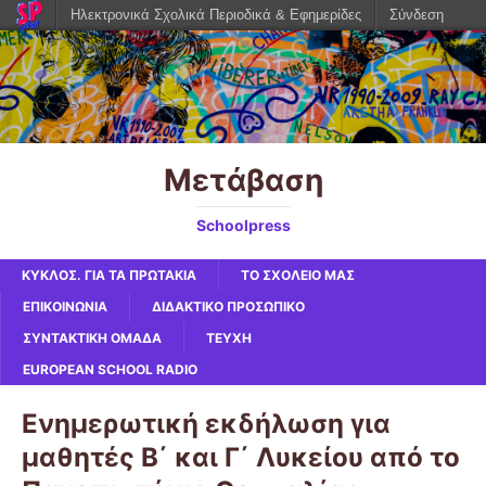
Ηλεκτρονικά Σχολικά Περιοδικά & Εφημερίδες
Σύνδεση
Μετάβαση
Schoolpress
ΚΥΚΛΟΣ. ΓΙΑ ΤΑ ΠΡΩΤΆΚΙΑ
ΤΟ ΣΧΟΛΕΙΟ ΜΑΣ
ΕΠΙΚΟΙΝΩΝΙΑ
ΔΙΔΑΚΤΙΚΟ ΠΡΟΣΩΠΙΚΟ
ΣΥΝΤΑΚΤΙΚΗ ΟΜΑΔΑ
ΤΕΥΧΗ
EUROPEAN SCHOOL RADIO
Ενημερωτική εκδήλωση για
μαθητές Β΄ και Γ΄ Λυκείου από το