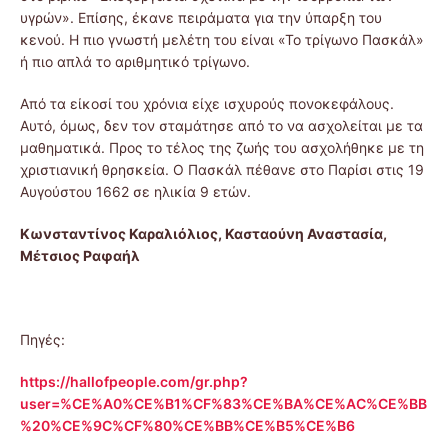
υγρών». Επίσης, έκανε πειράματα για την ύπαρξη του
κενού. Η πιο γνωστή μελέτη του είναι «Το τρίγωνο Πασκάλ»
ή πιο απλά το αριθμητικό τρίγωνο.
Από τα είκοσί του χρόνια είχε ισχυρούς πονοκεφάλους.
Αυτό, όμως, δεν τον σταμάτησε από το να ασχολείται με τα
μαθηματικά. Προς το τέλος της ζωής του ασχολήθηκε με τη
χριστιανική θρησκεία. Ο Πασκάλ πέθανε στο Παρίσι στις 19
Αυγούστου 1662 σε ηλικία 9 ετών.
Κωνσταντίνος Καραλιόλιος, Κασταούνη Αναστασία,
Μέτσιος Ραφαήλ
Πηγές:
https://hallofpeople.com/gr.php?
user=%CE%A0%CE%B1%CF%83%CE%BA%CE%AC%CE%BB
%20%CE%9C%CF%80%CE%BB%CE%B5%CE%B6