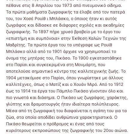
πέθανε στις 8 Απριλίου του 1973 από πνευμονικό οίδημα.
Τα πρώτα μαθήματα ζωγραφικής τα έλαβε από τον πατερά
του, τον Χοσέ Ρουίθ ι Μπλάσκο, ο όποιος ήταν κι αυτός
ζωγράφος και δίδασκε σε διάφορες σχολές και ακαδημίες
ζωγραφικής. Το 1897 πήρε χρυσό βραβείο με το έργο του
«επιστήμη και συμπόνοια» στην Έκθεση Καλών Τεχνών της
Μαδρίτης. Τα πρώτα έργα του τα υπέγραφε ως Ρουίθ
Μπλάσκο αλλά από το 1901 άρχισε να χρησιμοποιεί το
όνομα της μητέρας του, Πικάσο. Το 1900 εγκαταστάθηκε
στο Παρίσι και συγκεκριμένα στη Μονμάρτη, που
αποτελούσε σημαντικό κέντρο της καλλιτεχνικής ζωής. Το
1904 μετακόμισε στο Παρίσι, όπου γνωρίστηκε με άλλους
καλλιτέχνες, όπως ο Ματίζ και ο Χουάν Μιρό. Από το 1912
έως το 1914 τα έργα του Πάμπλο Πικάσο γίνονταν όλο και
πιο γνωστά και διάσημα. Ο Πικάσο ως ζωγράφος, χαράκτης,
γλύπτης και δραματουργός ήταν ιδιαίτερα πολύπλευρος.
Μέσα από τη ζωγραφική του διαφαίνεται η αγάπη του για τα
ζώα, στα οποία αποδίδει ανθρώπινα χαρακτηριστικά. Ο
Πικάσο θεωρείται ο πρόδρομος κι ένας από τους
κυριότερους εκπροσώπους της ζωγραφικής του 20ου αιώνα.