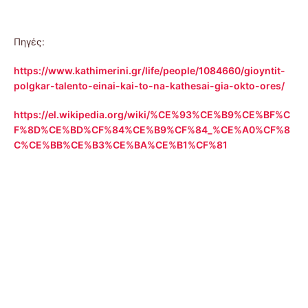
Πηγές:
https://www.kathimerini.gr/life/people/1084660/gioyntit-
polgkar-talento-einai-kai-to-na-kathesai-gia-okto-ores/
https://el.wikipedia.org/wiki/%CE%93%CE%B9%CE%BF%C
F%8D%CE%BD%CF%84%CE%B9%CF%84_%CE%A0%CF%8
C%CE%BB%CE%B3%CE%BA%CE%B1%CF%81