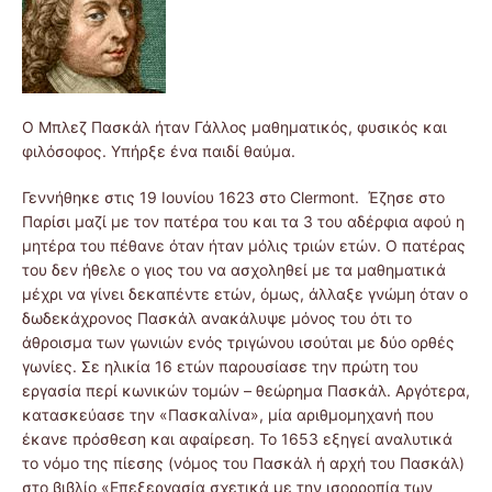
Ο Μπλεζ Πασκάλ ήταν Γάλλος μαθηματικός, φυσικός και
φιλόσοφος. Υπήρξε ένα παιδί θαύμα.
Γεννήθηκε στις 19 Ιουνίου 1623 στο Clermont. Έζησε στο
Παρίσι μαζί με τον πατέρα του και τα 3 του αδέρφια αφού η
μητέρα του πέθανε όταν ήταν μόλις τριών ετών. Ο πατέρας
του δεν ήθελε ο γιος του να ασχοληθεί με τα μαθηματικά
μέχρι να γίνει δεκαπέντε ετών, όμως, άλλαξε γνώμη όταν ο
δωδεκάχρονος Πασκάλ ανακάλυψε μόνος του ότι το
άθροισμα των γωνιών ενός τριγώνου ισούται με δύο ορθές
γωνίες. Σε ηλικία 16 ετών παρουσίασε την πρώτη του
εργασία περί κωνικών τομών – θεώρημα Πασκάλ. Αργότερα,
κατασκεύασε την «Πασκαλίνα», μία αριθμομηχανή που
έκανε πρόσθεση και αφαίρεση. Το 1653 εξηγεί αναλυτικά
το νόμο της πίεσης (νόμος του Πασκάλ ή αρχή του Πασκάλ)
στο βιβλίο «Επεξεργασία σχετικά με την ισορροπία των