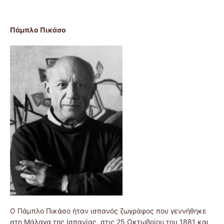
Πάμπλο Πικάσο
Ο Πάμπλο Πικάσο ήταν ισπανός ζωγράφος που γεννήθηκε
στη Μάλαγα της Ισπανίας, στις 25 Οκτωβρίου του 1881 και