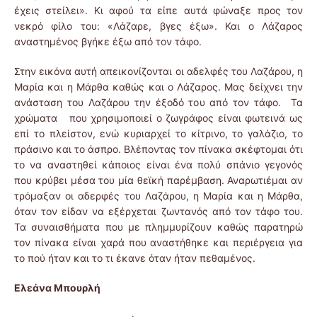
έχεις στείλει». Κι αφού τα είπε αυτά φώναξε προς τον
νεκρό φίλο του: «Λάζαρε, βγες έξω». Και ο Λάζαρος
αναστημένος βγήκε έξω από τον τάφο.
Στην εικόνα αυτή απεικονίζονται οι αδελφές του Λαζάρου, η
Μαρία και η Μάρθα καθώς και ο Λάζαρος. Μας δείχνει την
ανάσταση του Λαζάρου την έξοδό του από τον τάφο. Τα
χρώματα που χρησιμοποιεί ο ζωγράφος είναι φωτεινά ως
επί το πλείστον, ενώ κυριαρχεί το κίτρινο, το γαλάζιο, το
πράσινο και το άσπρο. Βλέποντας τον πίνακα σκέφτομαι ότι
το να αναστηθεί κάποιος είναι ένα πολύ σπάνιο γεγονός
που κρύβει μέσα του μία θεϊκή παρέμβαση. Αναρωτιέμαι αν
τρόμαξαν οι αδερφές του Λαζάρου, η Μαρία και η Μάρθα,
όταν τον είδαν να εξέρχεται ζωντανός από τον τάφο του.
Τα συναισθήματα που με πλημμυρίζουν καθώς παρατηρώ
τον πίνακα είναι χαρά που αναστήθηκε και περιέργεια για
το πού ήταν και το τι έκανε όταν ήταν πεθαμένος.
Ελεάνα Μπουρλή