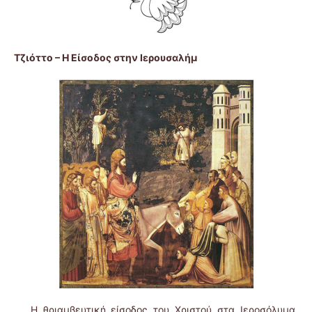
Τζιόττο – Η Είσοδος στην Ιερουσαλήμ
Η θριαμβευτική είσοδος του Χριστού στα Ιεροσόλυμα,