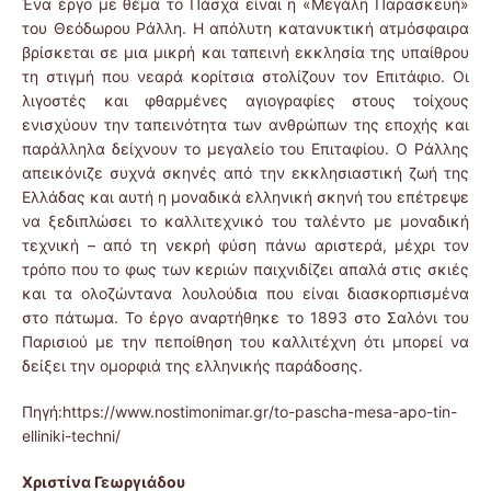
Ένα έργο με θέμα το Πάσχα είναι η «Μεγάλη Παρασκευή»
του Θεόδωρου Ράλλη. Η απόλυτη κατανυκτική ατμόσφαιρα
βρίσκεται σε μια μικρή και ταπεινή εκκλησία της υπαίθρου
τη στιγμή που νεαρά κορίτσια στολίζουν τον Επιτάφιο. Οι
λιγοστές και φθαρμένες αγιογραφίες στους τοίχους
ενισχύουν την ταπεινότητα των ανθρώπων της εποχής και
παράλληλα δείχνουν το μεγαλείο του Επιταφίου. Ο Ράλλης
απεικόνιζε συχνά σκηνές από την εκκλησιαστική ζωή της
Ελλάδας και αυτή η μοναδικά ελληνική σκηνή του επέτρεψε
να ξεδιπλώσει το καλλιτεχνικό του ταλέντο με μοναδική
τεχνική – από τη νεκρή φύση πάνω αριστερά, μέχρι τον
τρόπο που το φως των κεριών παιχνιδίζει απαλά στις σκιές
και τα ολοζώντανα λουλούδια που είναι διασκορπισμένα
στο πάτωμα. Το έργο αναρτήθηκε το 1893 στο Σαλόνι του
Παρισιού με την πεποίθηση του καλλιτέχνη ότι μπορεί να
δείξει την ομορφιά της ελληνικής παράδοσης.
Πηγή:https://www.nostimonimar.gr/to-pascha-mesa-apo-tin-
elliniki-techni/
Χριστίνα
Γεωργιάδου