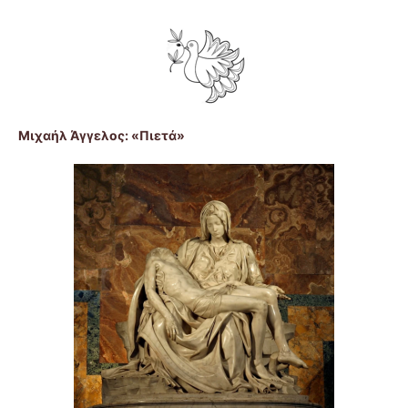
Μιχαήλ Άγγελος: «Πιετά»