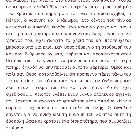
σε κομμένα κλαδιά δέντρων, κοιμούνται οι τρεις μαθητές
του Χριστού που πήρε μαζί του για να προσευχηθεί, ο
Πέτρος, ο Ιωάννης και ο Ιάκωβος. Στο κέντρο του πίνακα
κυριαρχεί ο Χριστός. Φοράει ένα κόκκινο ρούχο και πάνω
στο πράσινο χορτάρι που είναι γονατισμένος, είναι ο μπλε
χιτώνας του. Έχει ανοιχτά τα χέρια του και προσεύχεται
μπροστά από μια ελιά. Σαν Θεός ξέρει για τη σταύρωσή του
και σαν Άνθρωπος αγωνιά, φοβάται και προσεύχεται στον
Πατέρα του, αν γίνεται να μην πιει από αυτό το πικρό
ποτήρι, δηλαδή να μην περάσει αυτό το μαρτύριο. Όμως και
πάλι σαν Θεός, καταλαβαίνει, ότι πρέπει να πάρει πάνω του
τις αμαρτίες του κόσμου και να σώσει τον άνθρωπο, και
λέει στον Πατέρα του ότι θα γίνει όπως Αυτός έχει
σχεδιάσει. Ο Χριστός βλέπει έναν ξανθό ολόλευκο άγγελο,
που έρχεται με ανοιχτά τα φτερά του μέσα από ένα κίτρινο
ουράνιο φως πάνω σε μια στήλη νεφέλης. Ο άγγελος
έρχεται για να ενισχύσει τη δύναμη του Χριστού αυτή τη
δύσκολη ώρα και κρατάει ένα δισκοπότηρο, που συμβολίζει
τη θυσία.