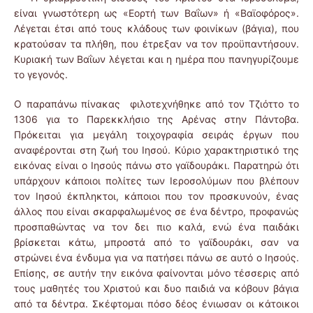
είναι γνωστότερη ως «Εορτή των Βαΐων» ή «Βαϊοφόρος».
Λέγεται έτσι από τους κλάδους των φοινίκων (βάγια), που
κρατούσαν τα πλήθη, που έτρεξαν να τον προϋπαντήσουν.
Κυριακή των Βαΐων λέγεται και η ημέρα που πανηγυρίζουμε
το γεγονός.
Ο παραπάνω πίνακας φιλοτεχνήθηκε από τον Τζιόττο το
1306 για το Παρεκκλήσιο της Αρένας στην Πάντοβα.
Πρόκειται για μεγάλη τοιχογραφία σειράς έργων που
αναφέρονται στη ζωή του Ιησού. Κύριο χαρακτηριστικό της
εικόνας είναι ο Ιησούς πάνω στο γαϊδουράκι. Παρατηρώ ότι
υπάρχουν κάποιοι πολίτες των Ιεροσολύμων που βλέπουν
τον Ιησού έκπληκτοι, κάποιοι που τον προσκυνούν, ένας
άλλος που είναι σκαρφαλωμένος σε ένα δέντρο, προφανώς
προσπαθώντας να τον δει πιο καλά, ενώ ένα παιδάκι
βρίσκεται κάτω, μπροστά από το γαϊδουράκι, σαν να
στρώνει ένα ένδυμα για να πατήσει πάνω σε αυτό ο Ιησούς.
Επίσης, σε αυτήν την εικόνα φαίνονται μόνο τέσσερις από
τους μαθητές του Χριστού και δυο παιδιά να κόβουν βάγια
από τα δέντρα. Σκέφτομαι πόσο δέος ένιωσαν οι κάτοικοι