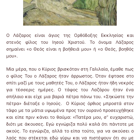
Ο Λάζαρος είναι άγιος της Ορθόδοξης Εκκλησίας και
στενός φίλος του Ιησού Χριστού. Το όνομα Λάζαρος
σημαίνει «ο Θεός είναι η βοήθειά μου» ή «ο Θεός, βοηθός
μου».
Μία μέρα, που ο Κύριος βρισκόταν στη Γαλιλαία, έμαθε πως
ο φίλος Του ο Λάζαρος ήταν άρρωστος. Όταν έφτασε στο
σπίτι μαζί με τους μαθητές Του, ο Λάζαρος ήταν ήδη νεκρός
για τέσσερις ημέρες. Ο τάφος του Λαζάρου ήταν ένα
σπήλαιο και είχε μια βαριά πέτρα πάνω του. «Σηκώστε την
πέτρα» διέταξε ο Ιησούς. Ο Κύριος όρθιος μπροστά στον
τάφο με τα μάτια υψωμένα προς τον ουρανό προσευχήθηκε
και είπε πριν κάνει το θαύμα: «Πατέρα μου, σ” ευχαριστώ,
διότι με άκουσες. Εγώ εγνώριζα πολύ καλά ότι πάντοτε με
ακούς. Το εγνώριζα, αλλά το είπα τούτο, για να ακούσει ο
λαός που στέκεται εδώ γύρω και να πιστέψουν ότι συ με