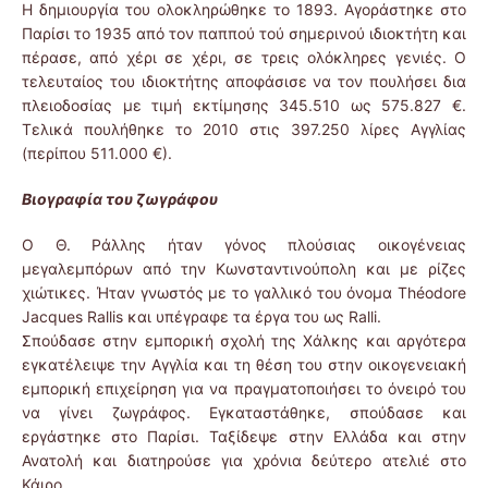
Η δημιουργία του ολοκληρώθηκε το 1893. Αγοράστηκε στο
Παρίσι το 1935 από τον παππού τού σημερινού ιδιοκτήτη και
πέρασε, από χέρι σε χέρι, σε τρεις ολόκληρες γενιές. Ο
τελευταίος του ιδιοκτήτης αποφάσισε να τον πουλήσει δια
πλειοδοσίας με τιμή εκτίμησης 345.510 ως 575.827 €.
Τελικά πουλήθηκε το 2010 στις 397.250 λίρες Αγγλίας
(περίπου 511.000 €).
Βιογραφία του ζωγράφου
Ο Θ. Ράλλης ήταν γόνος πλούσιας οικογένειας
μεγαλεμπόρων από την Κωνσταντινούπολη και με ρίζες
χιώτικες. Ήταν γνωστός με το γαλλικό του όνομα Théodore
Jacques Rallis και υπέγραφε τα έργα του ως Ralli.
Σπούδασε στην εμπορική σχολή της Χάλκης και αργότερα
εγκατέλειψε την Αγγλία και τη θέση του στην οικογενειακή
εμπορική επιχείρηση για να πραγματοποιήσει το όνειρό του
να γίνει ζωγράφος. Εγκαταστάθηκε, σπούδασε και
εργάστηκε στο Παρίσι. Ταξίδεψε στην Ελλάδα και στην
Ανατολή και διατηρούσε για χρόνια δεύτερο ατελιέ στο
Κάιρο.