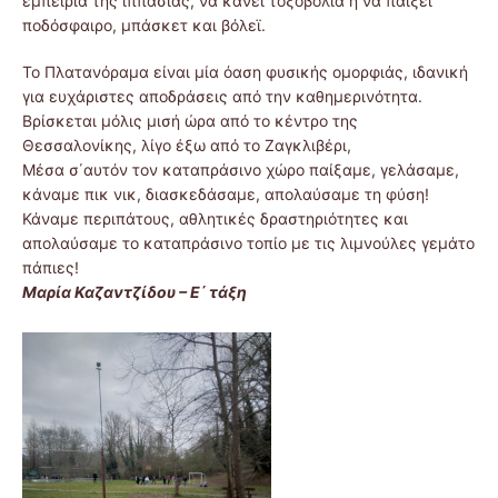
εμπειρία της ιππασίας, να κάνει τοξοβολία ή να παίξει
ποδόσφαιρο, μπάσκετ και βόλεϊ.
Το Πλατανόραμα είναι μία όαση φυσικής ομορφιάς, ιδανική
για ευχάριστες αποδράσεις από την καθημερινότητα.
Βρίσκεται μόλις μισή ώρα από το κέντρο της
Θεσσαλονίκης, λίγο έξω από το Ζαγκλιβέρι,
Μέσα σ΄αυτόν τον καταπράσινο χώρο παίξαμε, γελάσαμε,
κάναμε πικ νικ, διασκεδάσαμε, απολαύσαμε τη φύση!
Κάναμε περιπάτους, αθλητικές δραστηριότητες και
απολαύσαμε το καταπράσινο τοπίο με τις λιμνούλες γεμάτο
πάπιες!
Μαρία Καζαντζίδου – Ε΄ τάξη