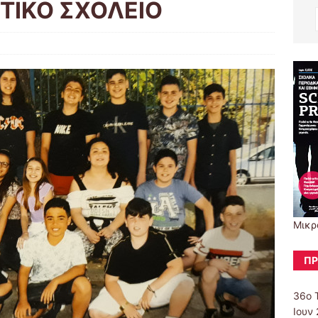
ΤΙΚΟ ΣΧΟΛΕΙΟ
Μικρ
ΠΡ
36ο 
Ιουν 