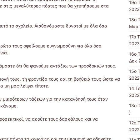
19ο 
ε στις μεγαλύτερες πόρτες που θα χτυπήσουμε στα
2023
18ο 
υτό το σχολείο. Αισθανόμαστε δυνατοί με όλα όσα
Μαρ 
17ο 
2023
ρώτα τους οφείλουμε ευγνωμοσύνη για όλα όσα
νια.
16ο 
Δεκ 
όμαστε ότι θα φανούμε αντάξιοι των προσδοκιών τους.
15o 
2022 
μονή τους, τη φροντίδα τους και τη βοήθειά τους ώστε να
α μη μας λείψει τίποτε.
14 T
2022 
ν μικρότερων τάξεων για την κατανόησή τους όταν
13ο 
ακάναμε.
)
προσεκτικοί, να ακούτε τους δασκάλους και να
12ο 
2022 
ετε πάντα το κουράγιο και την υπομονή να οδηγείτε
11o 