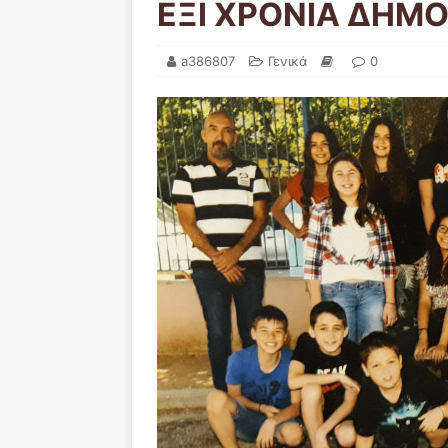
ΕΞΙ ΧΡΟΝΙΑ ΔΗΜΟ
a386807
Γενικά
0