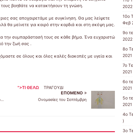
 τους βοηθάτε να κατακτήσουν τη γνώση.
2022 
10o 
ριες σας αποχαιρετάμε με συγκίνηση. Θα μας λείψετε
Φεβ 
λά θα μείνετε για καιρό στην καρδιά και στη σκέψη μας.
9o τ
ια την συμπαράστασή τους σε κάθε βήμα. Ένα ευχαριστώ
2022 
ό την ζωή σας .
8o T
2021 
χόμαστε σε όλους και όλες καλές διακοπές με υγεία και
7o Τ
2021 
6ο τ
 ΣΤ΄2
">ΤΙ ΘΕΛΩ
ΤΡΑΓΟΥΔΙ
2021 
ΕΠΌΜΕΝΟ
5ο τ
ο…
Ονομασίες του Σεπτέμβρη
2021 
4o T
)
3ο Τ