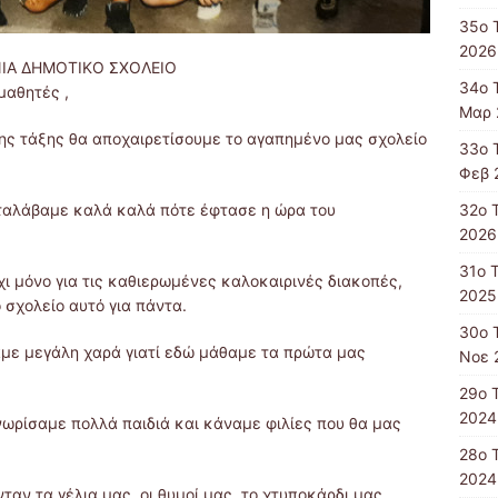
35ο 
2026
ΝΙΑ ΔΗΜΟΤΙΚΟ ΣΧΟΛΕΙΟ
34ο 
μαθητές ,
Μαρ 
της τάξης θα αποχαιρετίσουμε το αγαπημένο μας σχολείο
33ο 
Φεβ 
32ο 
αταλάβαμε καλά καλά πότε έφτασε η ώρα του
2026
31ο 
όχι μόνο για τις καθιερωμένες καλοκαιρινές διακοπές,
2025
 σχολείο αυτό για πάντα.
30ο 
αμε μεγάλη χαρά γιατί εδώ μάθαμε τα πρώτα μας
Νοε 
29ο 
2024
νωρίσαμε πολλά παιδιά και κάναμε φιλίες που θα μας
28ο 
2024
νταν τα γέλια μας, οι θυμοί μας, το χτυποκάρδι μας