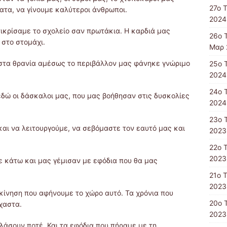
27ο 
α, να γίνουμε καλύτεροι άνθρωποι.
2024
ικρίσαμε το σχολείο σαν πρωτάκια. Η καρδιά μας
26ο 
 στο στομάχι.
Μαρ 
στα θρανία αμέσως το περιβάλλον μας φάνηκε γνώριμο
25ο 
2024
24ο 
δώ οι δάσκαλοι μας, που μας βοήθησαν στις δυσκολίες
2024
23ο 
ι να λειτουργούμε, να σεβόμαστε τον εαυτό μας και
2023
22ο 
2023
 κάτω και μας γέμισαν με εφόδια που θα μας
21ο 
2023
γκίνηση που αφήνουμε το χώρο αυτό. Τα χρόνια που
20ο 
χαστα.
2023
λάσουν ποτέ. Και τα εφόδια που πήραμε με τη