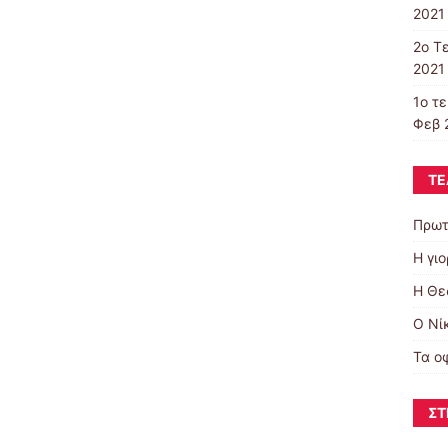
2021 
2o T
2021 
1ο τ
Φεβ 
ΤΕ
Πρωτ
Η γι
Η Θε
Ο Νί
Τα ο
ΣΤ