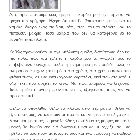
Από πριν φτάσουμε εκεί, ήξερα. Η καρδιά μου είχε αρχίσει να
τρέχει πιο γρήγορα. Ήξερα ότι εκεί θα βρισκόμουν με εκείνο το
χαμένο όνειρο ενός παιδιού, τότε, πριν του το πάρουν και το
πετάξουν μακριά, τόσο μακριά που δεν θα κατάφερνε να το
ξαναδεί ποτέ άλλοτε.
Καθώς προχωρούσα με την υπόλοιπη ομάδα, διαπίστωνα όλο και
πιο πολύ, πως ό,τι έβλεπα η καρδιά μου τα γνώριζε, μου το
επιβεβαίωνε συνεχώς, αλλά η μνήμη μου με πρόδιδε, όλες οι
πληροφορίες είχαν χαθεί μέσα στο χρόνο, στο χρόνο εκείνο που
φτάνει πίσω, σε ένα εντεκάχρονο κοριτσάκι, εκεί που σταματάνε
όλα, εκεί που αρχίζει το κενό. Μα πώς μπόρεσα να ξεχάσω;
Ίσως η ίδια η μνήμη φρόντισε να τις εξαφανίσει, ίσως για να
προστατευτεί.
Θέλω να υποκλιθώ, θέλω να κλάψω από περηφάνια, θέλω να
βγει ο κόσμος, να κλείσουν οι πόρτες και να μείνω για λίγο εκεί!
Μόνη μου με αυτές τις μεγαλειώδεις φωτόλουστες μορφές και κάθε
μορφή θα ένιωθα σαν να ζωντάνευε και να με άγγιζε, σαν να
ήθελαν να μου πουν τις ιστορίες τους και εγώ πρόθυμη να καθίσω
εκεί κοντά και να ακούσω.