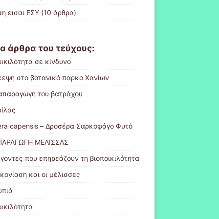
ση εισαι ΕΣΥ
(10 άρθρα)
α άρθρα του τεύχους:
οικιλότητα σε κίνδυνο
κεψη στο βοτανικό παρκο Χανίων
απαραγωγή του βατράχου
ρίλας
era capensis – Δροσέρα Σαρκοφάγο Φυτό
ΑΡΑΓΩΓΗ ΜΕΛΙΣΣΑΣ
γοντες που επηρεάζουν τη βιοποικιλότητα
ικονίαση και οι μέλισσες
υπιά
οικιλότητα