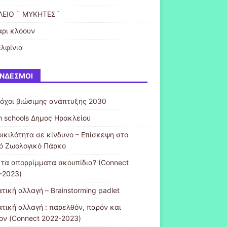
ΛΕΙΟ ¨ ΜΥΚΗΤΕΣ¨
άρι κλόουν
ελφίνια
ΝΔΕΣΜΟΙ
τόχοι βιώσιμης ανάπτυξης 2030
n schools Δημος Ηρακλείου
οικιλότητα σε κίνδυνο – Επίσκεψη στο
κό Ζωολογικό Πάρκο
ι τα απορρίμματα σκουπίδια? (Connect
-2023)
τική αλλαγή – Brainstorming padlet
ατική αλλαγή : παρελθόν, παρόν και
ον (Connect 2022-2023)