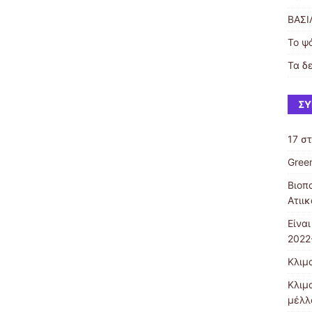
ΒΑΣΙ
Το ψ
Τα δ
ΣΎ
17 σ
Gree
Βιοπ
Ατιι
Είνα
2022
Κλιμα
Κλιμ
μέλλ