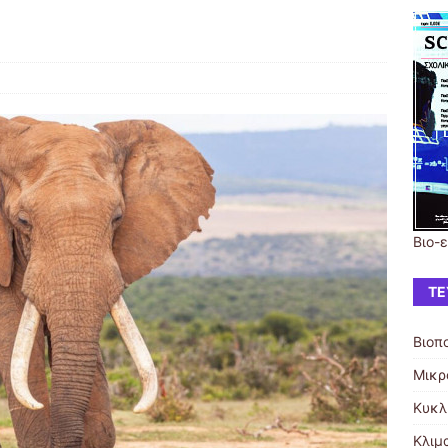
Βιο-
ΤΕ
Βιοπ
Μικρ
Κυκλ
Κλιμ