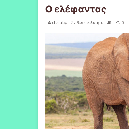
Ο ελέφαντας
charalap
Βιοποικιλότητα
0