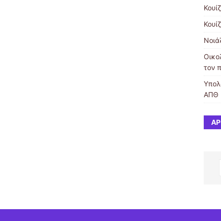
Κουίζ
Κουίζ
Νοιά
Οικο
τον 
Υπολ
ΑΠΘ
ΆΡ