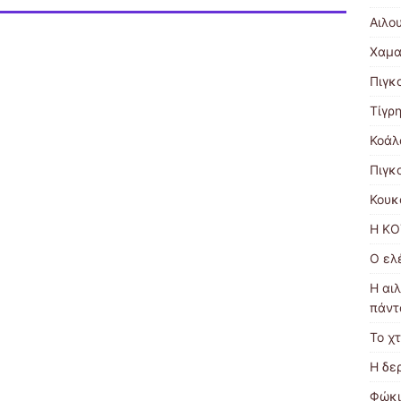
Αιλο
Χαμα
Πιγκ
Τίγρ
Κοάλ
Πιγκ
Κουκ
Η ΚΟ
Ο ελ
Η αι
πάντ
Το χ
Η δε
Φώκι