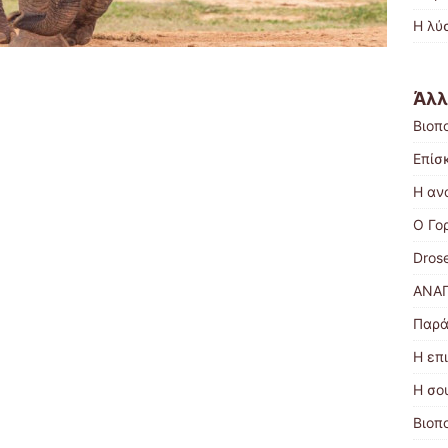
Η λύ
Άλλ
Βιοπ
Επίσ
Η αν
Ο Γο
Dros
ΑΝΑΠ
Παρά
Η επ
Η σο
Βιοπ