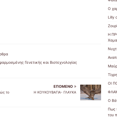
Ο χα
Lilly 
Ζουρ
Η ΠΡ
Χαμα
Νυχτ
ρθρα
Αναπ
φαρμοσμένης Γενετικής και Βιοτεχνολογίας
Μαύρ
Τίγρ
ΟΙ Π
ΕΠΌΜΕΝΟ
ΦΛΑ
ιώς το
Η ΚΟΥΚΟΥΒΑΓΙΑ- ΓΛΑΥΚΑ
Ο Βά
Πως 
του 