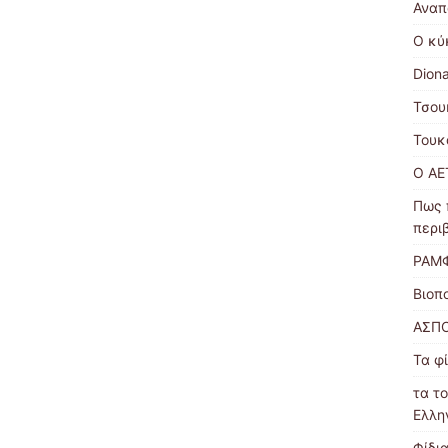
Αναπ
Ο κύ
Dion
Τσου
Τουκ
Ο ΑΕ
Πως 
περι
ΡΑΜ
Βιοπ
ΑΣΠΟ
Τα φί
τα τ
Ελλη
Φίδι