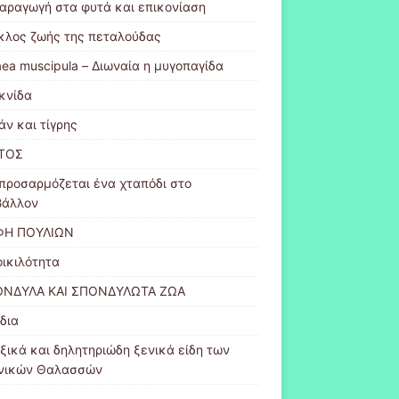
αραγωγή στα φυτά και επικονίαση
κλος ζωής της πεταλούδας
aea muscipula – Διωναία η μυγοπαγίδα
κνίδα
άν και τίγρης
ΤΟΣ
προσαρμόζεται ένα χταπόδι στο
βάλλον
ΦΗ ΠΟΥΛΙΩΝ
οικιλότητα
ΝΔΥΛΑ ΚΑΙ ΣΠΟΝΔΥΛΩΤΑ ΖΩΑ
δια
οξικά και δηλητηριώδη ξενικά είδη των
νικών Θαλασσών
α