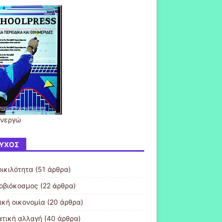
ενεργώ
ΎΧΟΣ
οικιλότητα
(51 άρθρα)
οβιόκοσμος
(22 άρθρα)
ική οικονομία
(20 άρθρα)
ατική αλλαγή
(40 άρθρα)