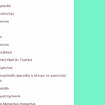
υροειδή
ιλέοντας
ουίνος
η
α
ουίνος
ουβάγια
ΥΚΟΥΒΑΓΙΑ- ΓΛΑΥΚΑ
έφαντας
λουρόποδη αρκούδα ή αλλιώς το γιγαντιαίο
α
ταπόδι
ρματοχελώνα
α Monachus monachus