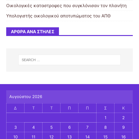
Οικολογικές καταστροφες που συγκλόνισαν τον πλανήτη
Υπολογιστής οικολογικού αποτυπώματος του ΑΠΘ
ΆΡΘΡΑ ΑΝΆ ΣΤΉΛΕΣ
Αυγούστου 2026
Δ
Τ
Τ
Π
Π
Σ
Κ
1
2
3
4
5
6
7
8
9
10
11
12
13
14
15
16