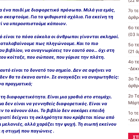
(22 Μ
ια ένα παιδί με διαφορετικό πρόσωπο. Μιλά για εμάς,
7o τ
ο σκεφτούμε. Για τα ψιθυριστά σχόλια. Για εκείνη τη
άρθρα
τί να υπερασπιστούμε κάποιον.
6ο τ
(03 Ι
ό είναι το πόσο εύκολα οι άνθρωποι γίνονται σκληροί.
 καταλαβαίνουμε πως πληγώνουμε. Και το πιο
5ο τ
ου βιβλίου, να αναγνωρίσεις τον εαυτό σου… όχι στη
(21 ά
που κοίταξε, που σώπασε, που γύρισε την πλάτη.
4o τ
-Δεκ
 αυτό είναι το δυνατό του σημείο. Δεν σε αφήνει να
δεν θα το έκανα αυτό». Σε αναγκάζει να αναρωτηθείς:
3o Τε
ανα πραγματικά;
άρθρα
2o Τ
α τη διαφορετικότητα. Είναι μια γροθιά στο στομάχι.
Μάρτ
μα δεν είναι να γεννηθείς διαφορετικός. Είναι να
εν το κάνουν όλοι. Το βιβλίο δεν σοκάρει επειδή
1ο τ
 γιατί δείχνει τη σκληρότητα που κρύβεται πίσω από
-Δεκ
ι μελανιές, αλλά χαράζει την ψυχή. Τη σιωπή εκείνου
ι η στιγμή που παγώνεις .
ΣΤ