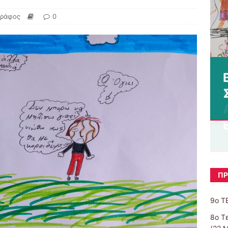
γράφος
0
ΠΡ
9ο Τ
8o Τ