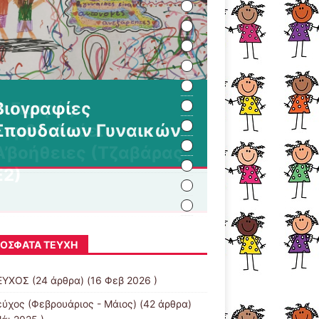
Ο Γιατρός
συμβουλεύει
Α’βοήθειες (Τζαβάρας
Ε2)
ΌΣΦΑΤΑ ΤΕΎΧΗ
ΕΥΧΟΣ
(24 άρθρα) (16 Φεβ 2026 )
εύχος (Φεβρουάριος - Μάιος)
(42 άρθρα)