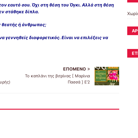
ον εαυτό σου. Όχι στη θέση του Όγκι. Αλλά στη θέση
εν στάθηκε δίπλα.
Χωρί
ν θεατής ή άνθρωπος;
ΆΡ
 να γεννηθείς διαφορετικός. Είναι να επιλέξεις να
ΕΤ
ΕΠΌΜΕΝΟ
Το καπλάνι της βιτρίνας [ Μαρίνια
υρής)
Πασσά ] E’2