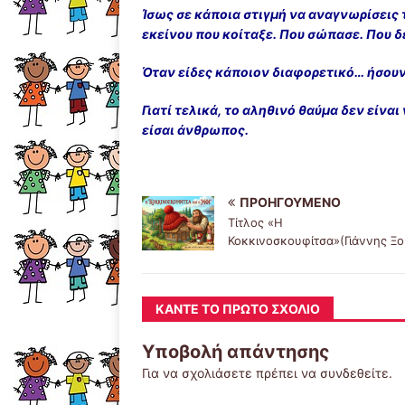
Ίσως σε κάποια στιγμή να αναγνωρίσεις τ
εκείνου που κοίταξε. Που σώπασε. Που δ
Όταν είδες κάποιον διαφορετικό… ήσου
Γιατί τελικά, το αληθινό θαύμα δεν είναι
είσαι άνθρωπος.
ΠΡΟΗΓΟΎΜΕΝΟ
Τίτλος «Η
Κοκκινοσκουφίτσα»(Γιάννης Ξο
ΚΆΝΤΕ ΤΟ ΠΡΏΤΟ ΣΧΌΛΙΟ
Υποβολή απάντησης
Για να σχολιάσετε πρέπει να
συνδεθείτε
.