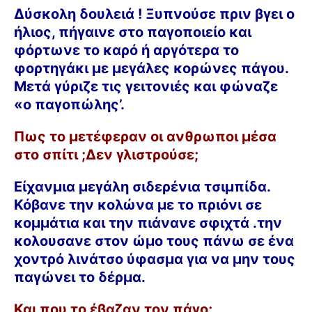
Δύσκολη δουλειά ! Ξυπνούσε πριν βγει ο
ήλιος, πήγαινε στο παγοποιείο και
φόρτωνε το καρό ή αργότερα το
φορτηγάκι με μεγάλες κορώνες πάγου.
Μετά γύριζε τις γειτονιές και φώναζε
«ο παγοπώλης’.
Πως το μετέφεραν οι ανθρωποι μέσα
στο σπίτι ;Δεν γλιστρούσε;
Είχανμια μεγάλη σιδερένια τσιμπίδα.
Κόβανε την κολώνα με το πριόνι σε
κομμάτια και την πιάνανε σφιχτά .την
κολουσανε στον ώμο τους πάνω σε ένα
χοντρό λινάτσο ύφασμα για να μην τους
παγώνει το δέρμα.
Και που το έβαζαν τον πάγο;