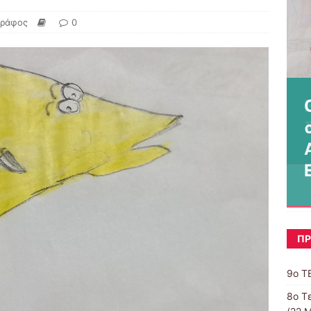
γράφος
0
ΠΡ
9ο Τ
8o Τ