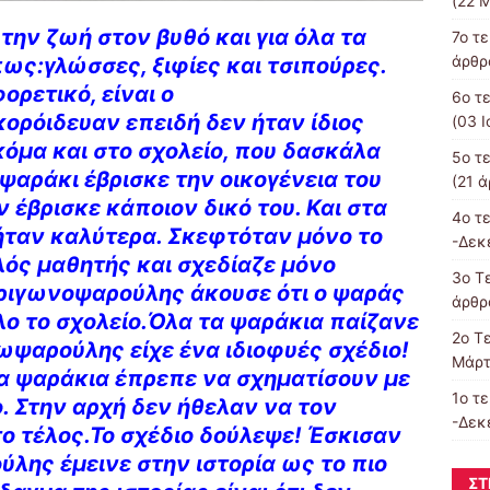
(22 Μ
α την ζωή στον βυθό και για όλα τα
7o τ
άρθρα
ως:γλώσσες, ξιφίες και τσιπούρες.
ορετικό, είναι ο
6ο τ
ορόιδευαν επειδή δεν ήταν ίδιος
(03 Ι
κόμα και στο σχολείο, που δασκάλα
5ο τ
 ψαράκι έβρισκε την οικογένεια του
(21 ά
έβρισκε κάποιον δικό του. Και στα
4o τ
ήταν καλύτερα. Σκεφτόταν μόνο το
-Δεκ
αλός μαθητής και σχεδίαζε μόνο
3o Τε
Τριγωνοψαρούλης άκουσε ότι ο ψαράς
άρθρα
λο το σχολείο.Όλα τα ψαράκια παίζανε
2o Τ
ωψαρούλης είχε ένα ιδιοφυές σχέδιο!
Μάρτ
α ψαράκια έπρεπε να σχηματίσουν με
1ο τ
. Στην αρχή δεν ήθελαν να τον
-Δεκ
ο τέλος.Το σχέδιο δούλεψε! Έσκισαν
ύλης έμεινε στην ιστορία ως το πιο
ΣΤ