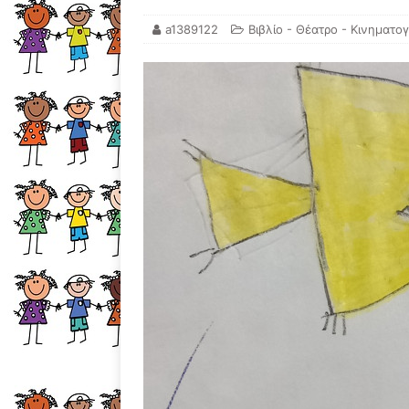
a1389122
Βιβλίο - Θέατρο - Κινηματο