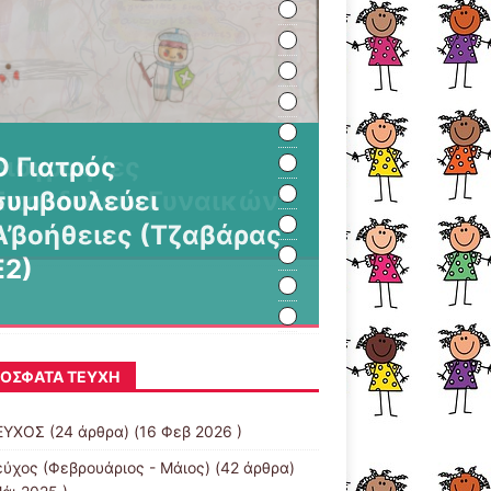
Ο Γιατρός
συμβουλεύει
Α’βοήθειες (Τζαβάρας
Ε2)
ΌΣΦΑΤΑ ΤΕΎΧΗ
ΕΥΧΟΣ
(24 άρθρα) (16 Φεβ 2026 )
εύχος (Φεβρουάριος - Μάιος)
(42 άρθρα)