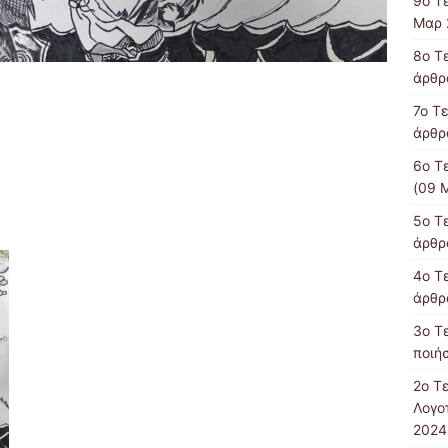
9ο Τ
Μαρ 
8o Τ
άρθρα
7ο Τ
άρθρ
6ο Τ
(09 
5ο Τ
άρθρα
4ο Τ
άρθρ
3ο Τ
ποιήσ
2ο Τ
Λογοτ
2024