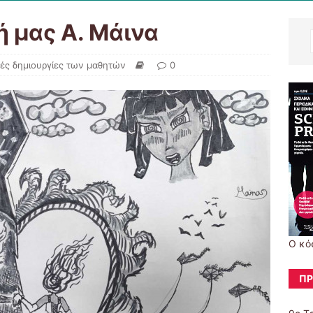
ή μας Α. Μάινα
κές δημιουργίες των μαθητών
0
Ο κό
ΠΡ