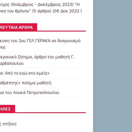
εύχος (Νοέμβριος - Δεκέμβριος 2023) "Η
υσα του θρόνου"
(5 άρθρα) (06 Δεκ 2023 )
ΛΕΥΤΑΊΑ ΆΡΘΡΑ
ευση του 2ου ΓΕΛ ΓΕΡΑΚΑ σε διαγωνισμό
σης
υκρανικό ζήτημα, άρθρο του μαθητή Γ.
αρδόπουλου
α: Από το εγώ στο εμείς»
αθρέπτης» ποίημα μαθητή
μα του Λουκά Πετριτσόπουλου
ΉΛΕΣ
ς στήλες