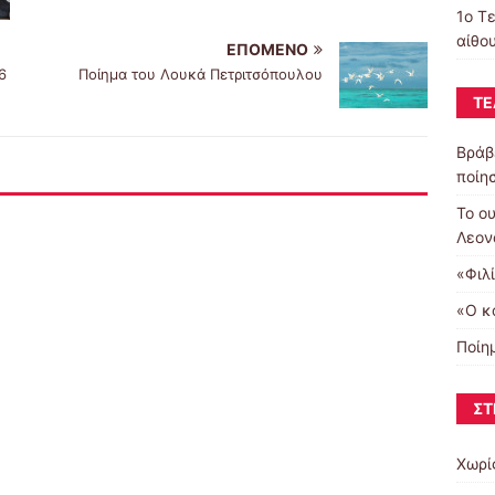
1ο Τ
αίθο
ΕΠΌΜΕΝΟ
6
Ποίημα του Λουκά Πετριτσόπουλου
ΤΕ
Βράβ
ποίη
Το ο
Λεον
«Φιλί
«Ο κ
Ποίη
ΣΤ
Χωρί