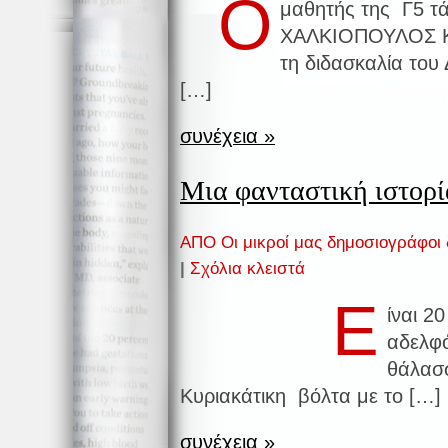
Ο
μαθητής της Γ5 τά
ΧΑΛΚΙΟΠΟΥΛΟΣ Κ
τη διδασκαλία το
[…]
συνέχεια »
Μια φανταστική ιστο
ΑΠΟ Οι μικροί μας δημοσιογράφοι
|
Σχόλια κλειστά
Ε
ίναι 2
αδελφό
θάλασσ
Κυριακάτικη βόλτα με το […]
συνέχεια »