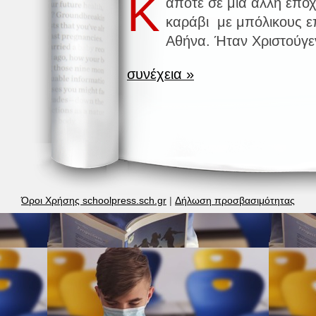
Κ
άποτε σε μια άλλη εποχ
καράβι με μπόλικους ε
Αθήνα. Ήταν Χριστούγε
συνέχεια »
Όροι Χρήσης schoolpress.sch.gr
|
Δήλωση προσβασιμότητας