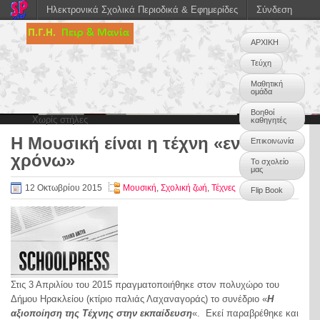
Ηλεκτρονικά Σχολικά Περιοδικά & Εφημερίδες
Σύνδεση
ΑΡΧΙΚΗ
Τεύχη
Μαθητική
ομάδα
Βοηθοί
Χωρίς στήλες
καθηγητές
Η Μουσική είναι η τέχνη «εν
Επικοινωνία
0
χρόνω»
Το σχολείο
μας
12 Οκτωβρίου 2015
Μουσική
,
Σχολική ζωή
,
Τέχνες
Flip Book
Στις 3 Απριλίου του 2015 πραγματοποιήθηκε στον πολυχώρο του
Δήμου Ηρακλείου (κτίριο παλιάς Λαχαναγοράς) το συνέδριο «
Η
αξιοποίηση της Τέχνης στην εκπαίδευση
«. Εκεί παραβρέθηκε και