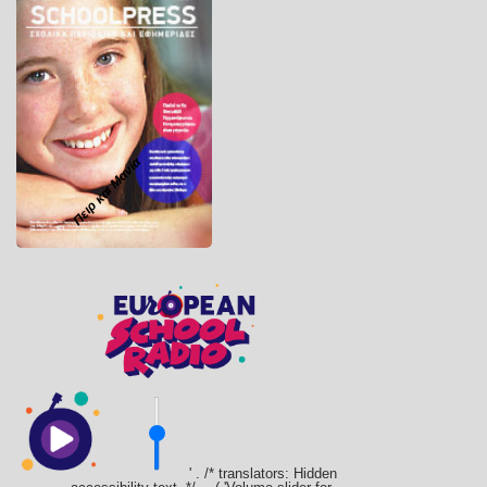
Πειρ και Μανία
' . /* translators: Hidden