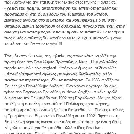
πραγμάτων για την επίτευξη της τέλειας στρατηγικής. Τόνισε ότι
«
χρειάζεται ηρεμία, αυτοπεποίθηση και ταπεινότητα αλλά και
προσαρμογή στη φύση λόγω του ευμετάβλητου καιρού.
Δεύτερος αγώνας στο εξωτερικό και κοιμήθηκα με 5
0
C
στην
ύπαιθρο. Δεν με τρομάζουν οι δυσκολίες, παρόλο που εκεί, στην
ανοιχτή θάλασσα μπορούν να συμβούν τα πάντα !!
» Καταλάβαμε
πως αυτός ο αθλητής δεν αποθαρρύνεται κι έχει εμπιστοσύνη στον
εαυτό του, ότι θα τα καταφέρει!!!
Έτσι, δεκατριών ετών, στην ηλικία μας πάνω κάτω, κερδίζει την
πρώτη θέση στο Πανελλήνιο Πρωτάθλημα Νέων. Η μεγαλειώδης
πορεία του μόλις είχε αρχίσει!! Υπάρχουν όμως και οι δυσκολίες.
«
Αποκλείστηκα από αγώνες με αφανείς διαδικασίες, αλλά
πείσμωσα περισσότερο, δεν τα παράτησα
».Το 1985 κερδίζει το
Πανελλήνιο Πρωτάθλημα Ανδρών. Ένα χρόνο αργότερα θα είναι
τρίτος στο Παγκόσμιο Πρωτάθλημα Νέων. Αρχίζει να κάνει τρελά
όνειρα για την Ολυμπιάδα του 1992 στη Βαρκελώνη. Μα χρειάζεται
πολλή, πάρα πολλή προσπάθεια!! Πολύωρες προπονήσεις,
παραίτηση από προσωπική ζωή και διασκεδάσεις. Πρώτος σταθμός
η Τρίτη θέση στο Ευρωπαϊκό Πρωτάθλημα του 1992. Πηγαίνει στη
Βαρκελώνη γεμάτος όνειρα κι ελπίδες και κατακτά την ένατη θέση.
Μεγάλη επιτυχία για Ολυμπιάδα, αλλά ο ίδιος δεν είναι
ικανοποιημένος. Όμως… «το παιδί της θάλασσας» δεν το βάζει