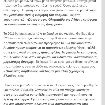
δεύτερο βάθρο των νικητών με το ασημένιο μετάλλιο. Στενοχωριέται
πολύ που δεν μπόρεσε να πάρει το χρυσό. Όμως αυτά έχει ο
αθλητισμός. Η αγάπη του κόσμου εκδηλώνεται πάλι θερμά. «
Η αξία
του μεταλλίου είναι η εκτίμηση του κόσμου
» μας είπε
χαρακτηριστικά. «
Ωστόσο στην Ολυμπιάδα της Αθήνας κατάφερα
να εκπληρώσω το στόχο της ζωής μου
».
Το 2011 θα επιχειρήσει πάλι το διάπλου του Αιγαίου. Θα διασχίσει
320 ναυτικά μίλια ξεκινώντας απ’ την Άνδρο και φτάνοντας στην
Κάρπαθο που είναι ο τελικός προορισμός του. «
Στην καρδιά του
Αιγαίου ήμουν έτοιμος να τα παρατήσω
» εξομολογήθηκε, «
αλλά
συνέχισα, γιατί ο στόχος ήταν μεγάλος.Το χαμόγελο και το φως
του Αιγαίου δίνει στον άνθρωπο και ειδικά στο θαλασσοπόρο τη
μεγαλύτερη δύναμη
». Το έκανε, όπως είπε, για να δώσει το μήνυμα
της υπέρβασης στην περίοδο της οικονομικής κρίσης στη χώρα μας.
«
Ήταν ένας συμβολικός κύκλος σε μια άλλη ξεχασμένη
Ελλάδα
»
, είπε.
Η κουβέντα μας οδεύει προς το τέλος. Οι ερωτήσεις των συμμαθητών
μας πολλές. Συνοψίζει λέγοντας ότι «
Για να πετύχει κανείς το
στόχο του πρέπει να το θέλει πραγματικά και προ πάντων να
έχει αγνά κίνητρα. Εγώ επικεντρωνόμουν πάντα στο στόχο και
όχι στο αποτέλεσμα. Άλλωστε είχα συνειδητοποιήσει από