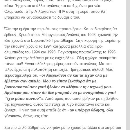
κάτω. Έρχονται κι άλλοι αγώνες και σε 4 χρόνια μια νέα
Ολυμπιάδα, στην Ατλάντα των ΗΠΑ αυτή τη φορά, όπου θα
μπορέσει να ξαναδοκιμάσει τις δυνάμεις του.
Όλη την ημέρα την περνάει στις προπονήσεις. Και οι διακρίσεις θα
έρθουν. Χρυσό στους Μεσογειακούς Αγώνες του 1993, χάλκινο την
ίδια χρονιά στο Ευρωπαϊκό Πρωτάθλημα. Στην κορυφή της Ευρώπης
την επόμενη χρονιά το 1994 και χρυσά μετάλλια στις Προ-
ολυμπιάδες του 1994 και 1995. Παγκόσμιος πρωταθλητής το 1995.
Φεύγει για την Ατλάντα με τις ευχές όλων. Όλη η χώρα ακουμπάει
πάνω του!! Εννιά ολόκληρες μέρες κρατούν οι αγώνες. Μα στο
τέλος έρχεται η πολυπόθητη επιτυχία. Πραγματικός άθλος!! Μας
εκμυστηρεύθηκε ότι, «
οι Αμερικάνοι αν και τα είχαν όλα με
έβλεπαν σαν απειλή. Μου το είπαν ξεκάθαρα ότι με
βιντεοσκοπούσαν γιατί ήθελαν να κλέψουν την τεχνική μου.
Αργότερα μου είπαν ότι δεν μπορούν να με αντιγράψουν γιατί
‘’έχω μάτια παντού’
’
». Αυτά όμως που αυτοί βρήκαν με τη βοήθεια
της τεχνολογίας, αυτός τα πέτυχε με λίγο παραπάνω κόπο και
ξενύχτι. Η νίκη του αυτή απέδειξε ότι «
αν υπάρχει θέληση, όλα
γίνονται
», όπως μας είπε.
Στο πιο ψηλό βάθρο των νικητών με το χρυσό μετάλλιο στο λαιμό του