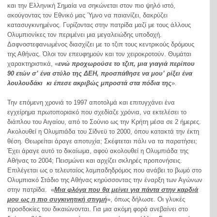
και την Ελληνική Σημαία να σηκώνεται στον πιο ψηλό ιστό,
ακούγοντας τον Εθνικό μας Ύμνο να παιανίζει, δακρύζει
κατασυγκινημένος. Γυρίζοντας στην πατρίδα μαζί με τους άλλους
Ολυμπιονίκες τον περιμένει μια μεγαλειώδης υποδοχή.
Δαφνοστεφανωμένος διασχίζει με το τζιπ τους κεντρικούς δρόμους
της Αθήνας. Όλοι τον επευφημούν και τον χειροκροτούν. Θυμάται
χαρακτηριστικά, «
ενώ προχωρούσε το τζιπ, μια γιαγιά περίπου
90 ετών σ’ ένα στύλο της ΔΕΗ, προσπάθησε να μου’ ρίξει ένα
λουλουδάκι κι έπεσε ακριβώς μπροστά στα πόδια της
».
Την επόμενη χρονιά το 1997 αποτολμά και επιτυγχάνει ένα
εγχείρημα πρωτοποριακό που σχεδίαζε χρόνια, να εκτελέσει το
διάπλου του Αιγαίου, από το Σούνιο ως την Κρήτη μέσα σε 2 ήμερες.
Ακολουθεί η Ολυμπιάδα του Σίδνεϋ το 2000, όπου κατακτά την έκτη
θέση. Θεωρείται άραγε αποτυχία; Σκέφτεται πάλι να τα παρατήσει;
Έχει άραγε αυτό το δικαίωμα, αφού ακολουθεί η Ολυμπιάδα της
Αθήνας το 2004; Πεισμώνει και αρχίζει σκληρές προπονήσεις.
Επιλέγεται ως ο τελευταίος λαμπαδηδρόμος που ανάβει το βωμό στο
Ολυμπιακό Στάδιο της Αθήνας κηρύσσοντας την έναρξη των Αγώνων
στην πατρίδα. «
Μια φλόγα που θα μείνει για πάντα στην καρδιά
μου ως η πιο συγκινητική στιγμή
», όπως δήλωσε. Οι γλυκές
προσδοκίες του δικαιώνονται. Για μια ακόμη φορά ανεβαίνει στο