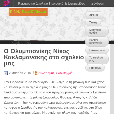
Ηλεκτρονικά Σχολικά Περιοδικά & Εφημερίδες
Σύνδεση
ΑΡΧΙΚΗ
Τεύχη
Μαθητική
ομάδα
Βοηθοί
Χωρίς στήλες
καθηγητές
Ο Ολυμπιονίκης Νίκος
Επικοινωνία
0
Κακλαμανάκης στο σχολείο
Το σχολείο
μας
μας
Flip Book
2 Μαρτίου 2016
Αθλητισμός
,
Σχολική ζωή
Την Παρασκευή 22 Ιανουαρίου 2016 είχαμε τη μεγάλη τιμή και χαρά
να επισκεφθεί το σχολείο μας ο Ολυμπιονίκης της Ιστιοσανίδας Νίκος
Κακλαμανάκης στο πλαίσιο του προγράμματος «
Κοινωνικό Σχολείο
»
που οργανώνει η Σχολική Σύμβουλος Φυσικής Αγωγής κ. Λήδα
Ζαμπετάκη. Την καθορισμένη ώρα μαζευτήκαμε όλοι στο αμφιθέατρο
και αφού ο Διευθυντής τον καλωσόρισε, εκείνος ανέβηκε στο βήμα
και άρχισε να μας μιλάει. Η συγκίνηση όλων των παιδιών ήταν