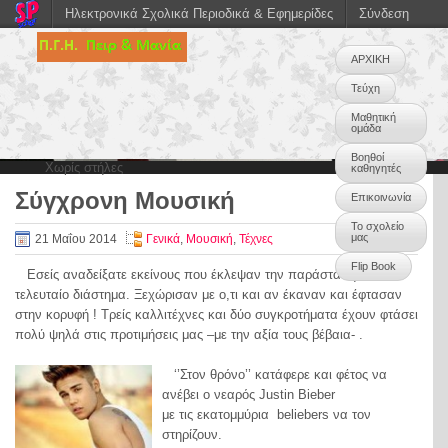
Ηλεκτρονικά Σχολικά Περιοδικά & Εφημερίδες
Σύνδεση
ΑΡΧΙΚΗ
Τεύχη
Μαθητική
ομάδα
Βοηθοί
Χωρίς στήλες
καθηγητές
Σύγχρονη Μουσική
Επικοινωνία
0
Το σχολείο
μας
21 Μαΐου 2014
Γενικά
,
Μουσική
,
Τέχνες
Flip Book
Εσείς αναδείξατε εκείνους που έκλεψαν την παράσταση το
τελευταίο διάστημα. Ξεχώρισαν με ο,τι και αν έκαναν και έφτασαν
στην κορυφή ! Τρείς καλλιτέχνες και δύο συγκροτήματα έχουν φτάσει
πολύ ψηλά στις προτιμήσεις μας –με την αξία τους βέβαια- .
‘’Στον θρόνο’’ κατάφερε και φέτος να
ανέβει ο νεαρός Justin Bieber
με τις εκατομμύρια beliebers να τον
στηρίζουν.