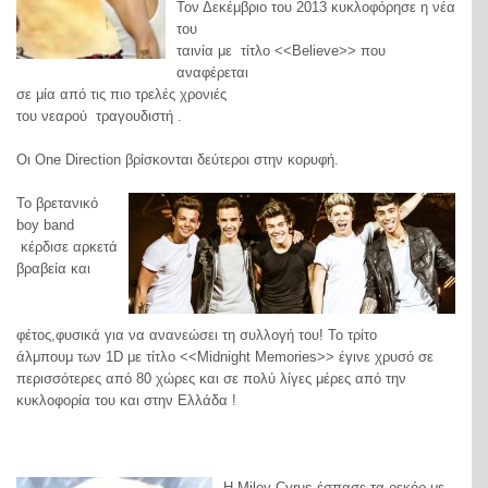
Τον Δεκέμβριο του 2013 κυκλοφόρησε η νέα
του
ταινία με τίτλο <<Believe>> που
αναφέρεται
σε μία από τις πιο τρελές χρονιές
του νεαρού τραγουδιστή .
Οι One Direction βρίσκονται δεύτεροι στην κορυφή.
Το βρετανικό
boy band
κέρδισε αρκετά
βραβεία και
φέτος,φυσικά για να ανανεώσει τη συλλογή του! Το τρίτο
άλμπουμ των 1D με τίτλο <<Midnight Memories>> έγινε χρυσό σε
περισσότερες από 80 χώρες και σε πολύ λίγες μέρες από την
κυκλοφορία του και στην Ελλάδα !
Η Miley Cyrus έσπασε τα ρεκόρ με