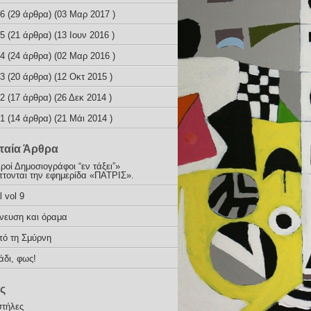
 6
(29 άρθρα) (03 Μαρ 2017 )
 5
(21 άρθρα) (13 Ιουν 2016 )
 4
(24 άρθρα) (02 Μαρ 2016 )
 3
(20 άρθρα) (12 Οκτ 2015 )
 2
(17 άρθρα) (26 Δεκ 2014 )
 1
(14 άρθρα) (21 Μάι 2014 )
ταία Άρθρα
ροί Δημοσιογράφοι “εν τάξει”»
πτονται την εφημερίδα «ΠΑΤΡΙΣ».
l vol 9
νευση και όραμα
πό τη Σμύρνη
άδι, φως!
ς
στήλες