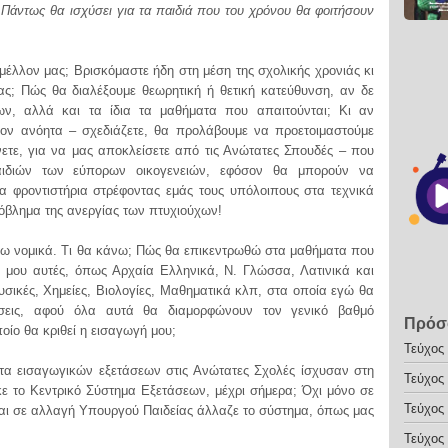
Πάντως θα ισχύσει για τα παιδιά που του χρόνου θα φοιτήσουν
ο μέλλον μας; Βρισκόμαστε ήδη στη μέση της σχολικής χρονιάς κι
ας; Πώς θα διαλέξουμε θεωρητική ή θετική κατεύθυνση, αν δε
ων, αλλά και τα ίδια τα μαθήματα που απαιτούνται; Κι αν
ον ανόητα – σχεδιάζετε, θα προλάβουμε να προετοιμαστούμε
νετε, για να μας αποκλείσετε από τις Ανώτατες Σπουδές – που
αιδιών των εύπορων οικογενειών, εφόσον θα μπορούν να
α φροντιστήρια στρέφοντας εμάς τους υπόλοιπους στα τεχνικά
ρόβλημα της ανεργίας των πτυχιούχων!
ω νομικά. Τι θα κάνω; Πώς θα επικεντρωθώ στα μαθήματα που
ς μου αυτές, όπως Αρχαία Ελληνικά, Ν. Γλώσσα, Λατινικά και
Φυσικές, Χημείες, Βιολογίες, Μαθηματικά κλπ, στα οποία εγώ θα
όσεις, αφού όλα αυτά θα διαμορφώνουν τον γενικό βαθμό
Πρόσ
οίο θα κριθεί η εισαγωγή μου;
Τεύχος
α εισαγωγικών εξετάσεων στις Ανώτατες Σχολές ίσχυσαν στη
Τεύχος
ε το Κεντρικό Σύστημα Εξετάσεων, μέχρι σήμερα; Όχι μόνο σε
Τεύχος
αι σε αλλαγή Υπουργού Παιδείας άλλαζε το σύστημα, όπως μας
Τεύχος