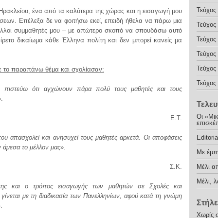
Τεύχος
 Ηρακλείου, ένα από τα καλύτερα της χώρας και η εισαγωγή μου
άσεων. Επέλεξα δε να φοιτήσω εκεί, επειδή ήθελα να πάρω μια
Τεύχος
άλλοι συμμαθητές μου – με απώτερο σκοπό να σπουδάσω αυτό
Τεύχος
αίρετο δικαίωμα κάθε Έλληνα πολίτη και δεν μπορεί κανείς μα
Τεύχος
Τεύχος
ε το παραπάνω θέμα και σχολίασαν:
Τεύχος
τι πιστεύω ότι αγχώνουν πάρα πολύ τους μαθητές και τους
».
Τελευ
Οι «Μικ
Ε.Τ.
επισκέ
Editoria
που απασχολεί και ανησυχεί τους μαθητές αρκετά. Οι αποφάσεις
 άμεσα το μέλλον μας
».
Με έμπ
Μέλι α
Σ.Κ.
Μέλι, λ
σης και ο τρόπος εισαγωγής των μαθητών σε Σχολές και
 γίνεται με τη διαδικασία των Πανελληνίων, αφού κατά τη γνώμη
Στήλε
.
Χωρίς 