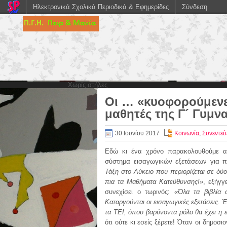
Ηλεκτρονικά Σχολικά Περιοδικά & Εφημερίδες
Σύνδεση
Χωρίς στήλες
Oι … «κυοφορούμενες
μαθητές της Γ´ Γυμν
30 Ιουνίου 2017
Κοινωνία
,
Συνεντεύ
Εδώ κι ένα χρόνο παρακολουθούμε αν
σύστημα εισαγωγικών εξετάσεων για 
Τάξη στο Λύκειο που περιορίζεται σε δύο
πια τα Μαθήματα Κατεύθυνσης!
», εξήγγ
συνεχίσει ο τωρινός:
«Όλα τα βιβλία 
Καταργούνται οι εισαγωγικές εξετάσεις. 
τα ΤΕΙ, όπου βαρύνοντα ρόλο θα έχει η 
ότι ούτε κι εσείς ξέρετε! Όταν οι δημοσ