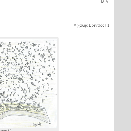
Μ.Α.
Μιχάλης Βρέντζος Γ1
Μακρή Β2