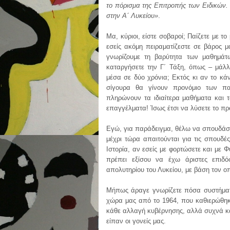
το πόρισμα της Επιτροπής των Ειδικών. 
στην Α´ Λυκείου»
.
Μα, κύριοι, είστε σοβαροί; Παίζετε με τ
εσείς ακόμη πειραματίζεστε σε βάρος μ
γνωρίζουμε τη βαρύτητα των μαθημάτ
καταργήσετε την Γ´ Τάξη, όπως – μάλλ
μέσα σε δύο χρόνια; Εκτός κι αν το κά
σίγουρα θα γίνουν προνόμιο των π
πληρώνουν τα ιδιαίτερα μαθήματα και τ
επαγγέλματα! Ίσως έτσι να λύσετε το π
Εγώ, για παράδειγμα, θέλω να σπουδάσ
μέχρι τώρα απαιτούνται για τις σπουδέ
Ιστορία, αν εσείς με φορτώσετε και με 
πρέπει εξίσου να έχω άριστες επιδ
απολυτηρίου του Λυκείου, με βάση τον οπ
Μήπως άραγε γνωρίζετε πόσα συστήματ
χώρα μας από το 1964, που καθιερώθηκ
κάθε αλλαγή κυβέρνησης, αλλά συχνά κ
είπαν οι γονείς μας.