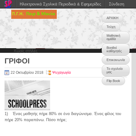
Ηλεκτρονικά Σχολικά Περιοδικά & Εφημερίδες
Σύνδεση
ΑΡΧΙΚΗ
Τεύχη
Μαθητική
ομάδα
Βοηθοί
Χωρίς στήλες
καθηγητές
ΓΡΙΦΟΙ
Επικοινωνία
0
Το σχολείο
μας
22 Οκτωβρίου 2018
Ψυχαγωγία
Flip Book
1) Ένας μαθητής πήρε 80% σε ένα διαγώνισμα. Ένας φίλος του
πήρε 20% παραπάνω. Πόσο πήρε;