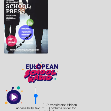
Πειρ και Μανία
' . /* translators: Hidden
accessibility text. */ __( 'Volume slider for