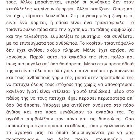
τους. Άλλοι μαραίνονται, επειδή οι συνθήκες δεν ήταν
κατάλληλες να γίνουν όμορφοι. Άλλοι σαπίζουν. Όπως και
να έχει, είμαστε λουλούδια. Στη συγκεκριμένη ζωγραφιά,
είναι ένα κορίτσι, η οποία είναι ένα τριαντάφυλλο. Το
τριαντάφυλλο πέρα από την αγάπη και το πάθος συμβολίζει
και την τελειότητα. Συμβολίζει το μυστήριο, και συνδέεται
με τα επιτεύγματα του ανθρώπου. Το κορίτσι- τριαντάφυλλο
δεν έχει ανθίσει ακόμα πλήρως. Μόλις έχει αρχίσει να
«ανοίγει». Παρόλ΄ αυτά, τα αγκάθια της είναι πολλά και
ίσως πιο μεγάλα απ΄ όσο θα έπρεπε. Μέσα στην προσπάθειά
της να είναι τέλεια σε όλα για να ικανοποιήσει την κοινωνία
και τους ανθρώπους γύρω της, μέσα στην προσπάθειά της
να πετύχει όλους τους στόχους της χωρίς να απογοητεύσει
κανέναν (γιατί είναι «τέλεια» ή αυτό επιδιώκει), μέσα στο
πάθος της να τους πετύχει, έχει περάσει περισσότερα απ΄
όσα θα έπρεπε. Υπάρχει μια αντίθεση ανάμεσα στο πόσο
άνθισε και στο πόσο μεγάλωσαν τα αγκάθια της. Τα
αγκάθια συμβολίζουν τον πόνο και τις δυσκολίες. Όσο
περισσότερα έχει περάσει ο καθένας, τόσο μεγαλώνουν και
τα αγκάθια μας, τα οποία δημιουργούνται για να μας
προστατεύσουν. Θα δείτε πολλά μπουμπούκια με