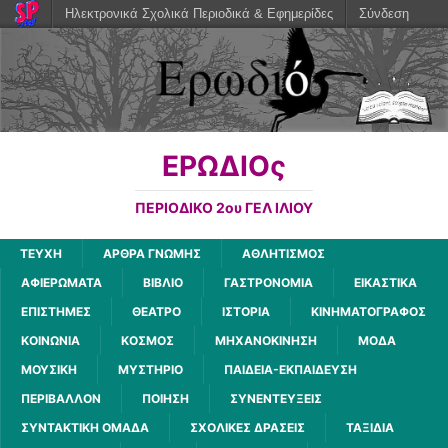
Ηλεκτρονικά Σχολικά Περιοδικά & Εφημερίδες
Σύνδεση
ΕΡΩΔΙΟς
ΠΕΡΙΟΔΙΚΟ 2ου ΓΕΛ ΙΛΙΟΥ
ΤΕΥΧΗ
ΑΡΘΡΑ ΓΝΩΜΗΣ
ΑΘΛΗΤΙΣΜΟΣ
ΑΦΙΕΡΩΜΑΤΑ
ΒΙΒΛΙΟ
ΓΑΣΤΡΟΝΟΜΙΑ
ΕΙΚΑΣΤΙΚΑ
ΕΠΙΣΤΗΜΕΣ
ΘΕΑΤΡΟ
ΙΣΤΟΡΙΑ
ΚΙΝΗΜΑΤΟΓΡΑΦΟΣ
ΚΟΙΝΩΝΙΑ
ΚΟΣΜΟΣ
ΜΗΧΑΝΟΚΙΝΗΣΗ
ΜΟΔΑ
ΜΟΥΣΙΚΗ
ΜΥΣΤΗΡΙΟ
ΠΑΙΔΕΙΑ-ΕΚΠΑΙΔΕΥΣΗ
ΠΕΡΙΒΑΛΛΟΝ
ΠΟΙΗΣΗ
ΣΥΝΕΝΤΕΥΞΕΙΣ
ΣΥΝΤΑΚΤΙΚΗ ΟΜΑΔΑ
ΣΧΟΛΙΚΕΣ ΔΡΑΣΕΙΣ
ΤΑΞΙΔΙΑ