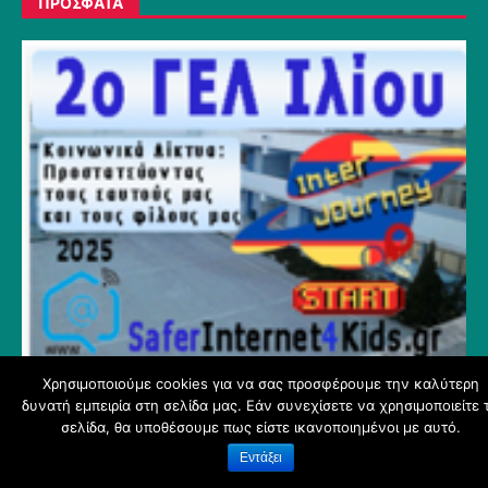
ΠΡΟΣΦΑΤΑ
Χρησιμοποιούμε cookies για να σας προσφέρουμε την καλύτερη
ΑΣΦΑΛΕΣ ΔΙΑΔΙΚΤΥΟ:ΠΑΝΕΛΛΗΝΙΟΣ
δυνατή εμπειρία στη σελίδα μας. Εάν συνεχίσετε να χρησιμοποιείτε 
ΜΑΘΗΤΙΚΟΣ ΔΙΑΓΩΝΙΣΜΟΣ-
σελίδα, θα υποθέσουμε πως είστε ικανοποιημένοι με αυτό.
ΣΥΜΜΕΤΟΧΗ 2ου ΓΕ.Λ. ΙΛΙΟΥ
Εντάξει
(ΚΑΤΣΑΡΟΥ ΚΥΡΙΑΚΗ)