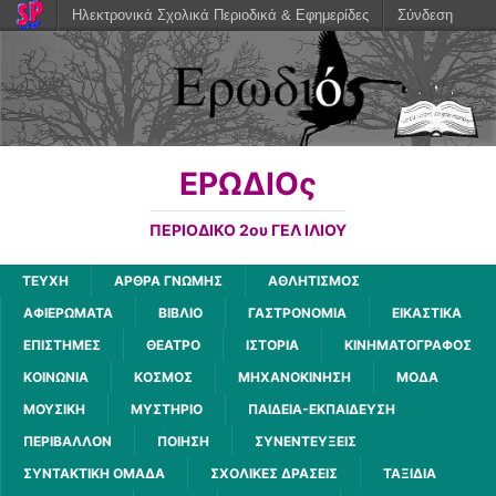
Ηλεκτρονικά Σχολικά Περιοδικά & Εφημερίδες
Σύνδεση
ΕΡΩΔΙΟς
ΠΕΡΙΟΔΙΚΟ 2ου ΓΕΛ ΙΛΙΟΥ
ΤΕΥΧΗ
ΑΡΘΡΑ ΓΝΩΜΗΣ
ΑΘΛΗΤΙΣΜΟΣ
ΑΦΙΕΡΩΜΑΤΑ
ΒΙΒΛΙΟ
ΓΑΣΤΡΟΝΟΜΙΑ
ΕΙΚΑΣΤΙΚΑ
ΕΠΙΣΤΗΜΕΣ
ΘΕΑΤΡΟ
ΙΣΤΟΡΙΑ
ΚΙΝΗΜΑΤΟΓΡΑΦΟΣ
ΚΟΙΝΩΝΙΑ
ΚΟΣΜΟΣ
ΜΗΧΑΝΟΚΙΝΗΣΗ
ΜΟΔΑ
ΜΟΥΣΙΚΗ
ΜΥΣΤΗΡΙΟ
ΠΑΙΔΕΙΑ-ΕΚΠΑΙΔΕΥΣΗ
ΠΕΡΙΒΑΛΛΟΝ
ΠΟΙΗΣΗ
ΣΥΝΕΝΤΕΥΞΕΙΣ
ΣΥΝΤΑΚΤΙΚΗ ΟΜΑΔΑ
ΣΧΟΛΙΚΕΣ ΔΡΑΣΕΙΣ
ΤΑΞΙΔΙΑ