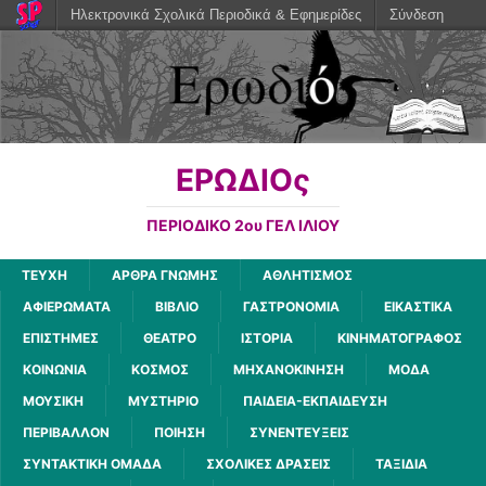
Ηλεκτρονικά Σχολικά Περιοδικά & Εφημερίδες
Σύνδεση
ΕΡΩΔΙΟς
ΠΕΡΙΟΔΙΚΟ 2ου ΓΕΛ ΙΛΙΟΥ
ΤΕΥΧΗ
ΑΡΘΡΑ ΓΝΩΜΗΣ
ΑΘΛΗΤΙΣΜΟΣ
ΑΦΙΕΡΩΜΑΤΑ
ΒΙΒΛΙΟ
ΓΑΣΤΡΟΝΟΜΙΑ
ΕΙΚΑΣΤΙΚΑ
ΕΠΙΣΤΗΜΕΣ
ΘΕΑΤΡΟ
ΙΣΤΟΡΙΑ
ΚΙΝΗΜΑΤΟΓΡΑΦΟΣ
ΚΟΙΝΩΝΙΑ
ΚΟΣΜΟΣ
ΜΗΧΑΝΟΚΙΝΗΣΗ
ΜΟΔΑ
ΜΟΥΣΙΚΗ
ΜΥΣΤΗΡΙΟ
ΠΑΙΔΕΙΑ-ΕΚΠΑΙΔΕΥΣΗ
ΠΕΡΙΒΑΛΛΟΝ
ΠΟΙΗΣΗ
ΣΥΝΕΝΤΕΥΞΕΙΣ
ΣΥΝΤΑΚΤΙΚΗ ΟΜΑΔΑ
ΣΧΟΛΙΚΕΣ ΔΡΑΣΕΙΣ
ΤΑΞΙΔΙΑ