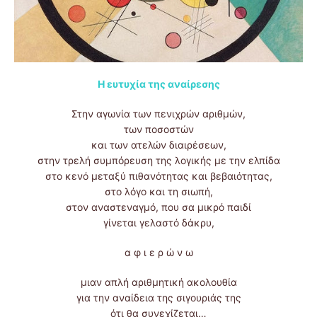
Η ευτυχία της αναίρεσης
Στην αγωνία των πενιχρών αριθμών,
των ποσοστών
και των ατελών διαιρέσεων,
στην τρελή συμπόρευση της λογικής με την ελπίδα
στο κενό μεταξύ πιθανότητας και βεβαιότητας,
στο λόγο και τη σιωπή,
στον αναστεναγμό, που σα μικρό παιδί
γίνεται γελαστό δάκρυ,
α φ ι ε ρ ώ ν ω
μιαν απλή αριθμητική ακολουθία
για την αναίδεια της σιγουριάς της
ότι θα συνεχίζεται…