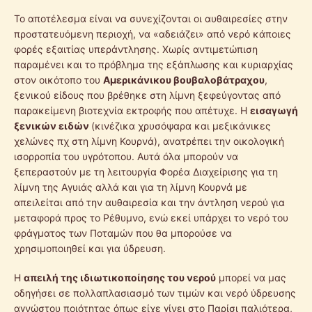
Το αποτέλεσμα είναι να συνεχίζονται οι αυθαιρεσίες στην
προστατευόμενη περιοχή, να «αδειάζει» από νερό κάποιες
φορές εξαιτίας υπεράντλησης. Χωρίς αντιμετώπιση
παραμένει και το πρόβλημα της εξάπλωσης και κυριαρχίας
στον οικότοπο του
Αμερικάνικου βουβαλοβάτραχου
,
ξενικού είδους που βρέθηκε στη λίμνη ξεφεύγοντας από
παρακείμενη βιοτεχνία εκτροφής που απέτυχε. Η
εισαγωγή
ξενικών ειδών
(κινέζικα χρυσόψαρα και μεξικάνικες
χελώνες πχ στη λίμνη Κουρνά), ανατρέπει την οικολογική
ισορροπία του υγρότοπου. Αυτά όλα μπορούν να
ξεπεραστούν με τη λειτουργία Φορέα Διαχείρισης για τη
λίμνη της Αγυιάς αλλά και για τη λίμνη Κουρνά με
απειλείται από την αυθαιρεσία και την άντληση νερού για
μεταφορά προς το Ρέθυμνο, ενώ εκεί υπάρχει το νερό του
φράγματος των Ποταμών που θα μπορούσε να
χρησιμοποιηθεί και για ύδρευση.
Η
απειλή της ιδιωτικοποίησης του νερού
μπορεί να μας
οδηγήσει σε πολλαπλασιασμό των τιμών και νερό ύδρευσης
αγνώστου ποιότητας όπως είχε γίνει στο Παρίσι παλιότερα,