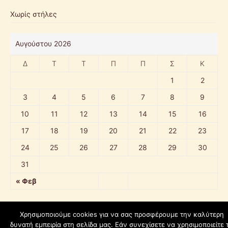
Χωρίς στήλες
Αυγούστου 2026
Δ
Τ
Τ
Π
Π
Σ
Κ
1
2
3
4
5
6
7
8
9
10
11
12
13
14
15
16
17
18
19
20
21
22
23
24
25
26
27
28
29
30
31
« Φεβ
Χρησιμοποιούμε cookies για να σας προσφέρουμε την καλύτερη
δυνατή εμπειρία στη σελίδα μας. Εάν συνεχίσετε να χρησιμοποιείτε 