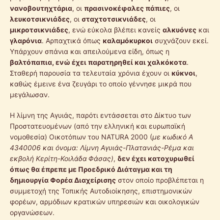
νανοβουτηχτάρια
, οι
πρασινοκέφαλες πάπιες
, οι
λευκοτσικνιάδες
, οι
σταχτοτσικνιάδες
, οι
μικροτσικνιάδες
, ενώ εύκολα βλέπει κανείς
αλκυόνες
και
γλαρόνια
. Αρπαχτικά όπως
καλαμόκυρκοι
συχνάζουν εκεί.
Υπάρχουν σπάνια και απειλούμενα είδη, όπως η
βαλτόπαπια, ενώ έχει παρατηρηθεί και χαλκόκοτα
.
Σταθερή παρουσία τα τελευταία χρόνια έχουν οι
κύκνοι
,
καθώς έμεινε ένα ζευγάρι το οποίο γέννησε μικρά που
μεγάλωσαν.
Η λίμνη της Αγυιάς, παρότι εντάσσεται στο Δίκτυο των
Προστατευομένων (από την ελληνική και ευρωπαϊκή
νομοθεσία) Οικοτόπων του NATURA 2000 (
με κωδικό Α
4340006 και όνομα: Λίμνη Αγυιάς-Πλατανιάς-Ρέμα και
εκβολή Κερίτη-Κοιλάδα
Φάσας)
,
δεν έχει κατοχυρωθεί
όπως θα έπρεπε με Προεδρικό Διάταγμα και τη
δημιουργία Φορέα Διαχείρισης
στον οποίο προβλέπεται η
συμμετοχή της Τοπικής Αυτοδιοίκησης, επιστημονικών
φορέων, αρμόδιων κρατικών υπηρεσιών και οικολογικών
οργανώσεων.