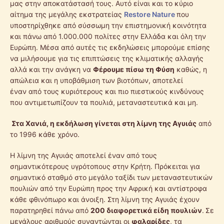
μας στην αποκατάστασή τους. Αυτό είναι και το κύριο
αίτημα της μεγάλης εκστρατείας
Restore Nature
που
υποστηρίχθηκε από σύσσωμη την επιστημονική κοινότητα
και πάνω από 1.000.000 πολίτες στην Ελλάδα και όλη την
Ευρώπη. Μέσα από αυτές τις εκδηλώσεις μπορούμε επίσης
να μιλήσουμε για τις επιπτώσεις της κλιματικής αλλαγής
αλλά και την ανάγκη να
Φέρουμε πίσω τη Φύση
καθώς, η
απώλεια και η υποβάθμιση των βιοτόπων, αποτελεί
έναν από τους κυριότερους και πιο πιεστικούς κινδύνους
που αντιμετωπίζουν τα πουλιά, μεταναστευτικά και μη.
Στα Χανιά, η εκδήλωση γίνεται στη λίμνη της Αγυιάς
από
το 1996 κάθε χρόνο.
Η λίμνη της Αγυιάς αποτελεί έναν από τους
σημαντικότερους υγρότοπους στην Κρήτη. Πρόκειται για
σημαντικό σταθμό στο μεγάλο ταξίδι των μεταναστευτικών
πουλιών από την Ευρώπη προς την Αφρική και αντίστροφα
κάθε φθινόπωρο και άνοιξη. Στη λίμνη της Αγυιάς έχουν
παρατηρηθεί πάνω από
200 διαφορετικά είδη πουλιών
.
Σε
μεγάλους αριθμούς συναντώνται οι
φαλαρίδες
, τα