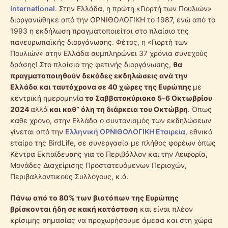
International
. Στην Ελλάδα, η πρώτη «Γιορτή των Πουλιών»
διοργανώθηκε από την ΟΡΝΙΘΟΛΟΓΙΚΗ το 1987, ενώ από το
1993 η εκδήλωση πραγματοποιείται στο πλαίσιο της
πανευρωπαϊκής διοργάνωσης. Φέτος, η «Γιορτή των
Πουλιών» στην Ελλάδα συμπληρώνει 37 χρόνια συνεχούς
δράσης! Στο πλαίσιο της φετινής διοργάνωσης,
θα
πραγματοποιηθούν δεκάδες εκδηλώσεις ανά την
Ελλάδα και ταυτόχρονα σε 40 χώρες της Ευρώπης
με
κεντρική ημερομηνία
το Σαββατοκύριακο 5-6 Οκτωβρίου
2024
αλλά
και καθ” όλη τη διάρκεια του Οκτώβρη
. Όπως
κάθε χρόνο, στην Ελλάδα ο συντονισμός των εκδηλώσεων
γίνεται από την
Ελληνική ΟΡΝΙΘΟΛΟΓΙΚΗ Εταιρεία
, εθνικό
εταίρο της BirdLife, σε συνεργασία με πλήθος φορέων όπως
Κέντρα Εκπαίδευσης για το Περιβάλλον και την Αειφορία,
Μονάδες Διαχείρισης Προστατευόμενων Περιοχών,
Περιβαλλοντικούς Συλλόγους, κ.ά.
Πάνω από το 80% των βιοτόπων της Ευρώπης
βρίσκονται ήδη σε κακή κατάσταση
και είναι πλέον
κρίσιμης σημασίας να προχωρήσουμε άμεσα και στη χώρα