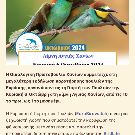
Η Οικολογική Πρωτοβουλία Χανίων συμμετείχε στη
μεγαλύτερη εκδήλωση παρατήρησης πουλιών της
Ευρώπης, οργανώνοντας τη Γιορτή των Πουλιών την
Κυριακή 6 Οκτώβρη στη λίμνη Αγυιάς Χανίων, από τις 10
το πρωί ως 1 το μεσημέρι.
Η Ευρωπαϊκή Γιορτή των Πουλιών (
EuroBirdwatch
) είναι μια
ξεχωριστή γιορτή που σηματοδοτεί την κορύφωση της
φθινοπωρινής μετανάστευσης και αποτελεί την
ιστορικότερη δράση παγκόσμιας εμβέλειας της
BirdLife