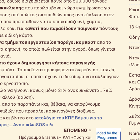
ο, καθώς διαχειρίζεται πάνω από 500.000 τόνους
ακύκλωσης
που περιλαμβάνει χώρο ενημέρωσης για
Κόκκ
δοσης από πολίτες σκουπιδιών προς ανακύκλωση στον
Φυτώ
α που προσπαθούν να τα επισκευάζουν), χαρτιά,
13 Φ
ύλο κοκ.
Για καθετί που παραδίδουν παίρνουν πόντους
ε ειδική κάρτα.
Οδηγ
να τμήμα του εργοστασίου παράγει κομπόστ
από τα
Ντοκ
 κήπων), το οποίο πωλείται στην αγορά, όπως γίνεται
ανιά.
Ντοκ
σιο έχουν δημιουργήσει κήπους παραγωγής
(Mank
κομπόστ. Τα προϊόντα προσφέρονται δωρεάν σε φτωχές
Εκπα
ργοστασίου, οι οποίοι έχουν το δικαίωμα να καλλιεργούν
και 
το εργοστάσιο.
Δράσ
λλά να γίνουν, καθώς μόλις 21% ανακυκλώνεται, 79%
ς αλλού (καύση).
Δράσ
από τα παραπάνω και, βέβαια, να αποφύγουμε
Κινη
πιδιών που προκαλεί καρκινογόνες διοξίνες.
Σκίτ
ς και βίντεο στο
ιστολόγιο του ΚΠΕ Βάμου για το
Γυμν
φορές… ΑνακυκλωSOSτε!»
.
ΕΠΌΜΕΝΟ
Νοιάζ
Πρόγραμμα Erasmus+ ΚΑ1 «Φύση και