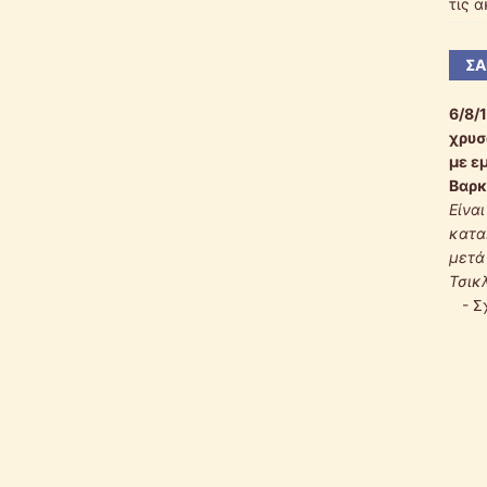
τις 
ΣΑ
6/8/
χρυσ
με ε
Βαρκ
Είνα
κατα
μετά
Τσικ
-
Σ