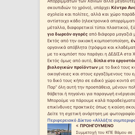
Απορριμμάτων των Χανίων άλλα μεγαλύτερ
σκουπιδιών το χρόνο), υπάρχει
Κέντρο Αν
σχολεία και πολίτες, αλλά και χώρο παρά
αντίστοιχο κάδο (ηλεκτρονικά απορρίμματ
μέταλλα, διαφορετικοί τύποι πλαστικού, ξ
για δωρεάν αγορές
από διάφορα μαγαζιά μ
Εκτός από την οικιακή κομποστοποίηση,
έ
οργανικά απόβλητα (τρόφιμα και κλαδέματα
με το κομπόστ που παράγει η ΔΕΔΙΣΑ στα Χ
Εκτός όμως από αυτό,
δίπλα στο εργοστά
βιολογικών προϊόντων
με το δικό τους 
οικογένειες και στους εργαζόμενους του ε
το δικό τους κήπο σε ειδικό χώρο κοντά σ
Παρ” όλη αυτή την προσπάθεια, μένουν πο
θάβεται ή πηγαίνει για παραγωγή ενέργεια
Μπορούμε να πάρουμε καλά παραδείγματα 
επικίνδυνες πρακτικές όπως η καύση σκου
Δείτε τη σχετική ανάρτηση με φωτογραφίε
Περιφερειακό Δίκτυο «Αλλάξτε συμπερι
ΠΡΟΗΓΟΎΜΕΝΟ
Συμμετοχή του ΚΠΕ Βάμου σε