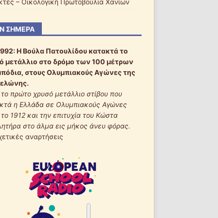
ακτές – Οικολογική Πρωτοβουλία Χανίων
Ν ΣΉΜΕΡΑ
1992:
Η Βούλα Πατουλίδου κατακτά το
ό μετάλλιο στο δρόμο των 100 μέτρων
μπόδια, στους Ολυμπιακούς Αγώνες της
ελώνης.
ι το πρώτο χρυσό μετάλλιο στίβου που
κτά η Ελλάδα σε Ολυμπιακούς Αγώνες
 το 1912 και την επιτυχία του Κώστα
λητήρα στο άλμα εις μήκος άνευ φόρας.
χετικές αναρτήσεις