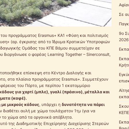
Αφίσ
Σε α
Παγκ
9ο Σ
 του προγράμματος Erasmus+ KA1 «Φύση και πολιτισμός
2026
ευση» (αρ. έγκρισης από το Ίδρυμα Κρατικών Υποτροφιών
ιδαγωγικής Ομάδας του ΚΠΕ Βάμου συμμετείχαν σε
Εκπα
υ διοργάνωσε ο φορέας Learning Together – Sinerconsult,
Εκπα
Κρήτ
ατοποιήθηκε επίσκεψη στο Κέντρο Διαλογής και
Εγκύ
ρτο, στα πλαίσια προγράμματος Erasmus+. Συμμετέχουν
επισ
ιφέρειας του Πόρτο, με περίπου 1 εκατομμύριο
Αίτη
άδους για χαρτί (μπλε), γυαλί (πράσινο), μέταλλα και
εκπα
μματα (καφέ).
 με μικρούς κάδους
, υπάρχει η
δυνατότητα να πάρει
Σκου
άν διαθέτει αυλή με χώμα τουλάχιστον 1τμ (για να
ΚΕΠΕ
ν το χώμα από τα οργανικά απόβλητα.
Εκπα
αυτό της Διαδημοτικής Επιχείρησης Διαχείρισης Στερεών
Βασι