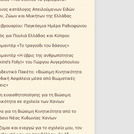
ινος κατάλογος Απειλούμενων Ειδών
ν, Ζώων και Μυκήτων της Ελλάδας
εβρουαρίου: Παγκόσμια Ημέρα Ραδιοφώνου
ός για Πουλιά Ελλάδας και Κύπρου
ιμαντέρ «Το τραγούδι του δάσους»
ιμαντέρ «Η ύβρις της ανθρωπότητας
ind’s Folly)» του Γιώργου Αυγερόπουλου
ιδευτικό Πακέτο: «Βιώσιμη Κινητικότητα
Οδική Ασφάλεια μέσα από Βιωματικές
εις»
η ευαισθητοποίησης για τη Βιώσιμη
τικότητα σε σχολεία των Χανίων
σα για τη Βιώσιμη Κινητικότητα από το
άσιο Νέας Κυδωνίας Χανίων
ομαι και ενεργώ για το σχολείο μου, τον