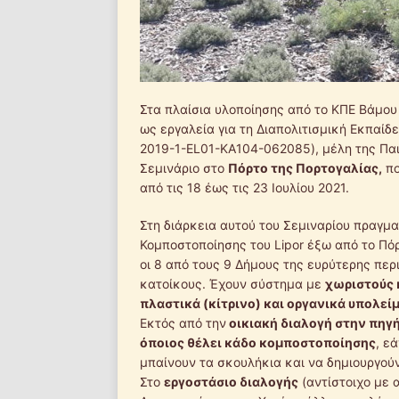
Στα πλαίσια υλοποίησης από το ΚΠΕ Βάμου
ως εργαλεία για τη Διαπολιτισμική Εκπαίδ
2019-1-EL01-KA104-062085), μέλη της Πα
Σεμινάριο στο
Πόρτο της Πορτογαλίας,
πο
από τις 18 έως τις 23 Ιουλίου 2021.
Στη διάρκεια αυτού του Σεμιναρίου πραγμ
Κομποστοποίησης του Lipor έξω από το Πό
οι 8 από τους 9 Δήμους της ευρύτερης περ
κατοίκους. Έχουν σύστημα με
χωριστούς κ
πλαστικά (κίτρινο) και οργανικά υπολεί
Εκτός από την
οικιακή διαλογή στην πηγή
όποιος θέλει κάδο κομποστοποίησης
, ε
μπαίνουν τα σκουλήκια και να δημιουργού
Στο
εργοστάσιο διαλογής
(αντίστοιχο με 