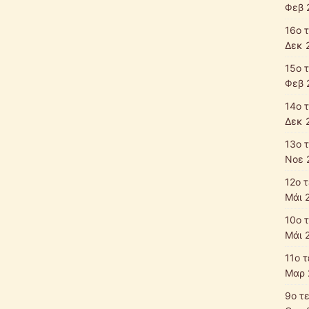
Φεβ 
16ο 
Δεκ 
15ο 
Φεβ 
14ο 
Δεκ 
13ο 
Νοε 
12ο 
Μάι 
10ο 
Μάι 
11ο 
Μαρ 
9ο τ