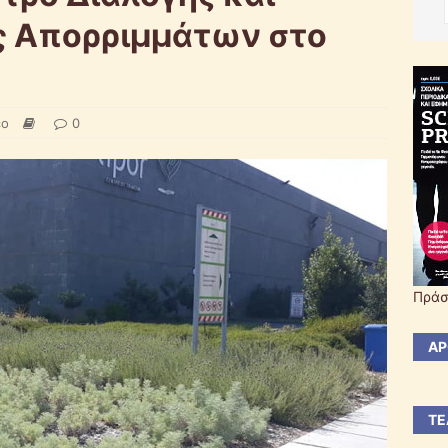
 Απορριμμάτων στο
εο
0
Πράσ
ΆΡ
ΤΕ