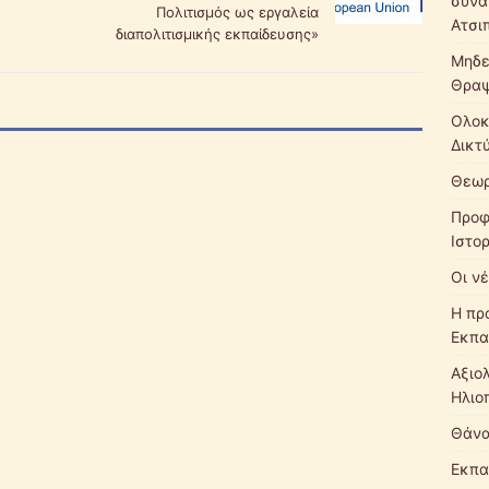
συνά
Πολιτισμός ως εργαλεία
Ατσι
διαπολιτισμικής εκπαίδευσης»
Μηδε
Θρα
Ολοκ
Δικτ
Θεωρ
Προφ
Ιστο
Οι νέ
Η πρ
Εκπα
Αξιο
Ηλιο
Θάνα
Εκπα