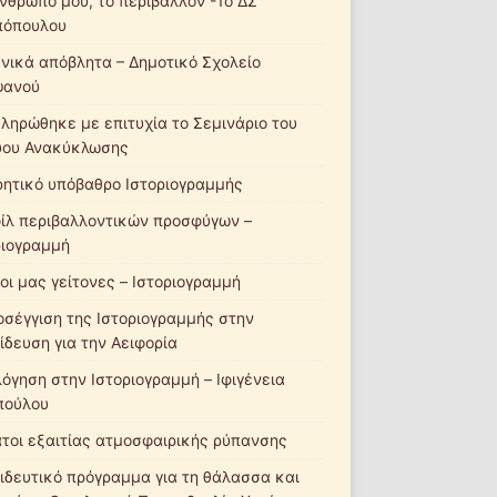
νθρωπό μου, το περιβάλλον -1ο ΔΣ
πόπουλου
νικά απόβλητα – Δημοτικό Σχολείο
ψανού
ληρώθηκε με επιτυχία το Σεμινάριο του
ύου Ανακύκλωσης
ητικό υπόβαθρο Ιστοριογραμμής
ίλ περιβαλλοντικών προσφύγων –
ριογραμμή
οι μας γείτονες – Ιστοριογραμμή
οσέγγιση της Ιστοριογραμμής στην
ίδευση για την Αειφορία
λόγηση στην Ιστοριογραμμή – Ιφιγένεια
πούλου
τοι εξαιτίας ατμοσφαιρικής ρύπανσης
ιδευτικό πρόγραμμα για τη θάλασσα και