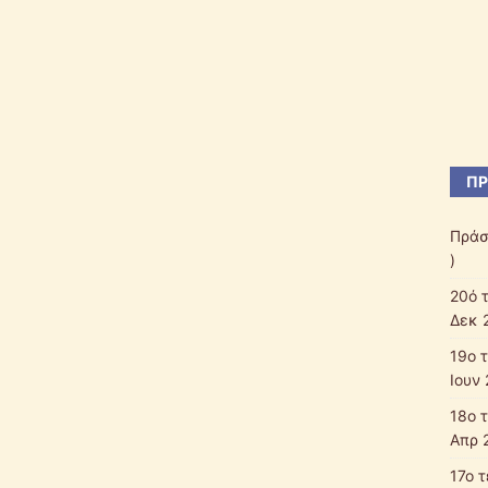
ΠΡ
Πράσ
)
20ό 
Δεκ 
19ο 
Ιουν 
18ο 
Απρ 
17ο 