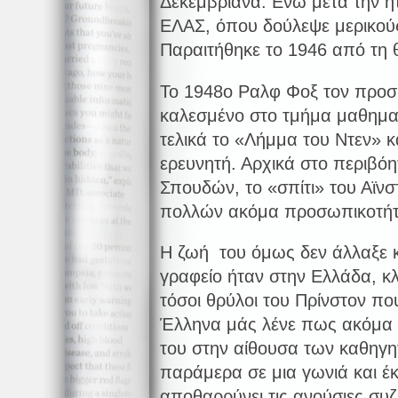
Δεκεμβριανά. Ενώ μετά την ή
ΕΛΑΣ, όπου δούλεψε μερικού
Παραιτήθηκε το 1946 από τη 
Το 1948ο Ραλφ Φοξ τον προ
καλεσμένο στο τμήμα μαθημα
τελικά το «Λήμμα του Ντεν» κ
ερευνητή. Αρχικά στο περιβό
Σπουδών, το «σπίτι» του Αϊνσ
πολλών ακόμα προσωπικοτήτ
Η ζωή του όμως δεν άλλαξε κ
γραφείο ήταν στην Ελλάδα, κλ
τόσοι θρύλοι του Πρίνστον πο
Έλληνα μάς λένε πως ακόμα κ
του στην αίθουσα των καθηγ
παράμερα σε μια γωνιά και έκ
αποθαρρύνει τις ανούσιες συζ