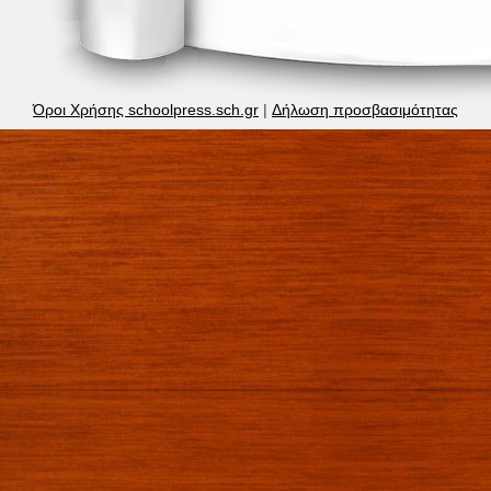
Όροι Χρήσης schoolpress.sch.gr
|
Δήλωση προσβασιμότητας