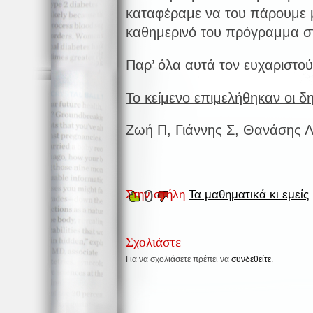
καταφέραμε να του πάρουμε 
καθημερινό του πρόγραμμα στ
Παρ’ όλα αυτά τον ευχαριστού
Το κείμενο επιμελήθηκαν οι δ
Ζωή Π, Γιάννης Σ, Θανάσης 
0
Στην στήλη
Τα μαθηματικά κι εμείς
Σχολιάστε
Για να σχολιάσετε πρέπει να
συνδεθείτε
.