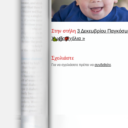
Στην στήλη
3 Δεκεμβρίου Παγκόσμ
0
Χωρίς Σχόλια »
Σχολιάστε
Για να σχολιάσετε πρέπει να
συνδεθείτε
.