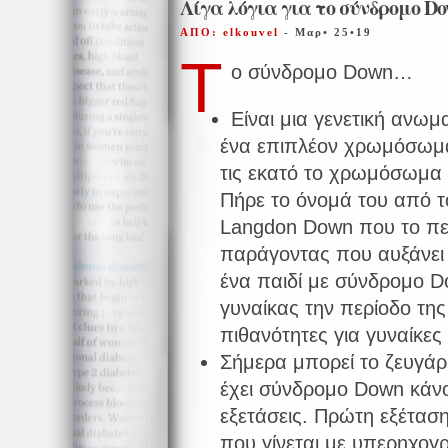
Λίγα λόγια για το σύνδρομο D
ΑΠΟ: elkouvel
- Μαρ• 25•19
Τ
ο σύνδρομο Down…
Είναι μια γενετική ανωμα
ένα επιπλέον χρωμόσωμα 
τις εκατό το χρωμόσωμα 
Πήρε το όνομά του από τ
Langdon Down που το πε
παράγοντας που αυξάνει 
ένα παιδί με σύνδρομο Do
γυναίκας την περίοδο τη
πιθανότητες για γυναίκες 
Σήμερα μπορεί το ζευγάρι
έχει σύνδρομο Down κάνο
εξετάσεις. Πρώτη εξέταση
που γίνεται με υπερηχογρ