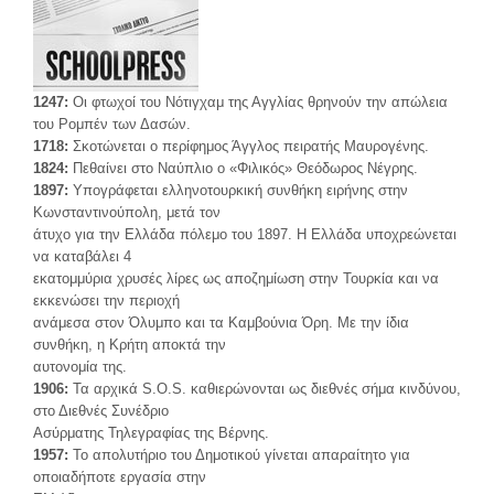
1247:
Οι φτωχοί του Νότιγχαμ της Αγγλίας θρηνούν την απώλεια
του Ρομπέν των Δασών.
1718:
Σκοτώνεται ο περίφημος Άγγλος πειρατής Μαυρογένης.
1824:
Πεθαίνει στο Ναύπλιο ο «Φιλικός» Θεόδωρος Νέγρης.
1897:
Υπογράφεται ελληνοτουρκική συνθήκη ειρήνης στην
Κωνσταντινούπολη, μετά τον
άτυχο για την Ελλάδα πόλεμο του 1897. Η Ελλάδα υποχρεώνεται
να καταβάλει 4
εκατομμύρια χρυσές λίρες ως αποζημίωση στην Τουρκία και να
εκκενώσει την περιοχή
ανάμεσα στον Όλυμπο και τα Καμβούνια Όρη. Με την ίδια
συνθήκη, η Κρήτη αποκτά την
αυτονομία της.
1906:
Τα αρχικά S.O.S. καθιερώνονται ως διεθνές σήμα κινδύνου,
στο Διεθνές Συνέδριο
Ασύρματης Τηλεγραφίας της Βέρνης.
1957:
Το απολυτήριο του Δημοτικού γίνεται απαραίτητο για
οποιαδήποτε εργασία στην