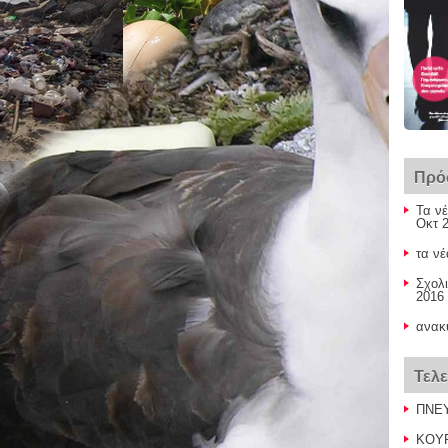
Πρό
Τα νέ
Οκτ 2
τα νέ
Σχολι
2016 
ανακ
Τελ
ΠΝΕΥ
ΚΟΥΡ