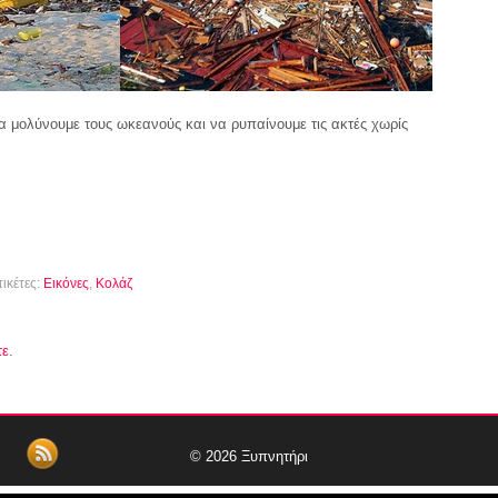
α μολύνουμε τους ωκεανούς και να ρυπαίνουμε τις ακτές χωρίς
τικέτες:
Εικόνες
,
Κολάζ
τε
.
© 2026
Ξυπνητήρι