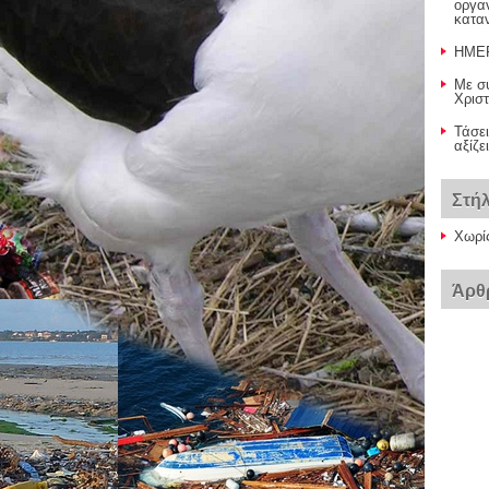
οργα
κατα
ΗΜΕΡ
Με σ
Χρισ
Τάσει
αξίζε
Στή
Χωρί
Άρθ