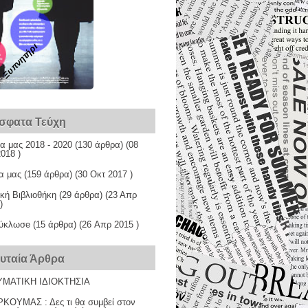
Ξυπνητήρι
σφατα Τεύχη
α μας 2018 - 2020
(130 άρθρα) (08
018 )
α μας
(159 άρθρα) (30 Οκτ 2017 )
κή Βιβλιοθήκη
(29 άρθρα) (23 Απρ
)
ύκλωσe
(15 άρθρα) (26 Απρ 2015 )
ευταία Άρθρα
ΜΑΤΙΚΗ ΙΔΙΟΚΤΗΣΙΑ
ΚΟΥΜΑΣ : Δες τι θα συμβεί στον