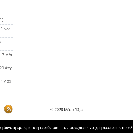
 )
02 Νοε
8
(17 Μάι
(20 Απρ
17 Μαρ
© 2026
Μέσα '3ξω
 δυνατή εμπειρία στη σελίδα μας. Εάν συνεχίσετε να χρησιμοποιείτε τη σελ
Όροι Χρήσης schoolpress.sch.gr
|
Δήλωση προσβασιμότητας