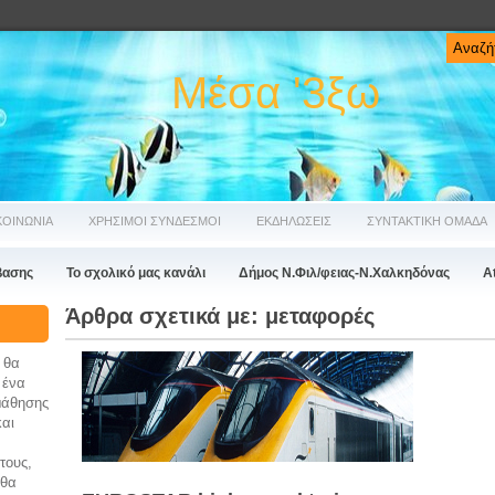
Μέσα '3ξω
ΚΟΙΝΩΝΙΑ
ΧΡΗΣΙΜΟΙ ΣΥΝΔΕΣΜΟΙ
ΕΚΔΗΛΩΣΕΙΣ
ΣΥΝΤΑΚΤΙΚΗ ΟΜΑΔΑ
βασης
Το σχολικό μας κανάλι
Δήμος Ν.Φιλ/φειας-Ν.Χαλκηδόνας
A
Άρθρα σχετικά με:
μεταφορές
 θα
 ένα
μάθησης
και
τους,
 θα