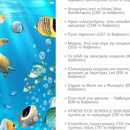
Αναμνήσεις από το Άλσος Νέας
Φιλαδέλφειας (1397 το διάβασαν)
Ήρων ο Αλεξανδρεύς- ένας σπουδαί
εφευρέτης! (1334 το διάβασαν)
Έγινε σίφουνας! (1157 το διάβασαν)
Μάρτιος: Από πού πήρε την ονομασί
(1015 το διάβασαν)
Το ταξίδι της ηλεκτρικής ενέργειας (
διάβασαν)
Εξοικονόμηση ενέργειας και σωστός
φωτισμός με λαμπτήρες Led (934 το
διάβασαν)
Σήμερα τα Φώτα και ο Φωτισμός! (85
διάβασαν)
Είναι αυτό που φαίνεται; – Οφθαλμ
(839 το διάβασαν)
ATHENS ECO SCHOOLS 2018-2019
σχετικά με το πρόγραμμα (791 το δι
Επικίνδυνες συγκεντρώσεις CO2 στι
σχολικές τάξεις (787 το διάβασαν)