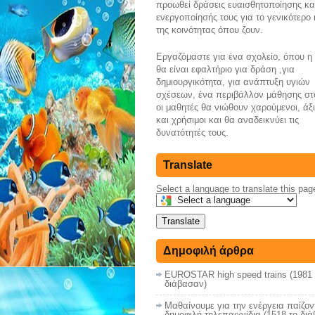
προωθεί δράσεις ευαισθητοποίησης κα
ενεργοποίησής τους για το γενικότερο
της κοινότητας όπου ζουν.
Εργαζόμαστε για ένα σχολείο, όπου 
θα είναι εφαλτήριο για δράση ,για
δημιουργικότητα, για ανάπτυξη υγιών
σχέσεων, ένα περιβάλλον μάθησης στ
οι μαθητές θα νιώθουν χαρούμενοι, άξ
και χρήσιμοι και θα αναδεικνύει τις
δυνατότητές τους.
Translate
Select a language to translate this pag
Translate
Δημοφιλή άρθρα
EUROSTAR high speed trains (1981 
διάβασαν)
Μαθαίνουμε για την ενέργεια παίζον
δημοφιλή τηλεπαιχνίδια (1518 το δι