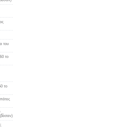
ος
α του
960 το
0 το
απάτες
 _
άβασαν)
ς