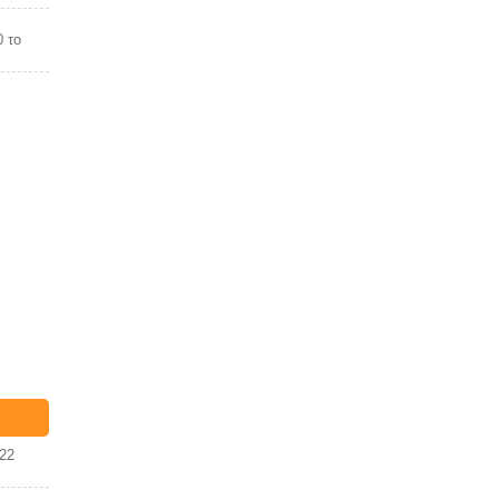
0 το
22