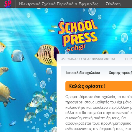
Ηλεκτρονικά Σχολικά Περιοδικά & Εφημερίδες
Σύνδεση
3ο ΓΥΜΝΑΣΙΟ ΝΕΑΣ ΦΙΛΑΔΕΛΦΕΙΑΣ
ΕΠΙ
Ιστοσελίδα σχολείου
Χάρτης πρόσ
Καλώς ορίσατε !
Οραματιζόμαστε ένα σχολείο, το οποίο
προσφέρει στους μαθητές του όχι μόνο
καλαίσθητο και φιλόξενο περιβάλλον 
αλλά και θα στοχεύει στην κοινωνική 
συναισθηματική ανάπτυξη τους, θα
αφουγκράζεται τους προβληματισμούς 
ενθαρρύνoντας την έκφρασή τους, και