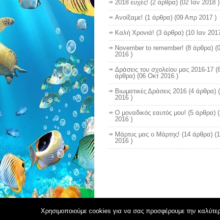
2018 ευχές!
(2 άρθρα) (02 Ιαν 2018 )
Ανοίξαμε!
(1 άρθρα) (09 Απρ 2017 )
Καλή Χρονιά!
(3 άρθρα) (10 Ιαν 2017
November to remember!
(8 άρθρα) (
2016 )
Δράσεις του σχολείου μας 2016-17
(
άρθρα) (06 Οκτ 2016 )
Βιωματικές Δράσεις 2016
(4 άρθρα) 
2016 )
Ο μοναδικός εαυτός μου!
(5 άρθρα) 
2016 )
Μάρτυς μας ο Μάρτης!
(14 άρθρα) (
2016 )
Χρησιμοποιούμε cookies για να σας προσφέρουμε την καλύτερη