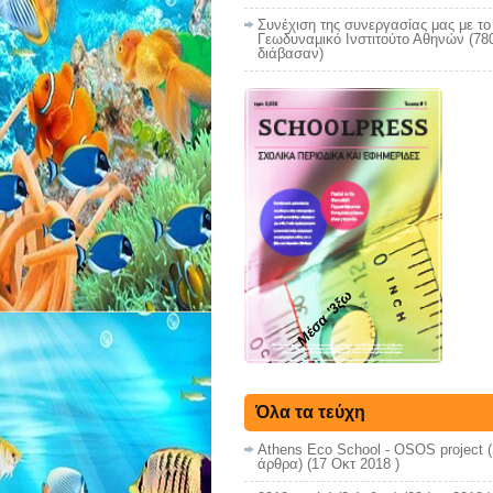
Συνέχιση της συνεργασίας μας με το
Γεωδυναμικό Ινστιτούτο Αθηνών (78
διάβασαν)
Μέσα '3ξω
Όλα τα τεύχη
Athens Eco School - OSOS project
(
άρθρα) (17 Οκτ 2018 )