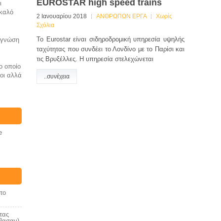
EUROSTAR high speed trains
ι
 καλό
2 Ιανουαρίου 2018
ΑΝΘΡΩΠΩΝ ΕΡΓΑ
Χωρίς
Σχόλια
Το Eurostar είναι σιδηροδρομική υπηρεσία υψηλής
η γνώση
ταχύτητας που συνδέει το Λονδίνο με το Παρίσι και
τις Βρυξέλλες. Η υπηρεσία στελεχώνεται
ο οποίο
ιοι αλλά
..συνέχεια
e
το
τας
άβασαν)