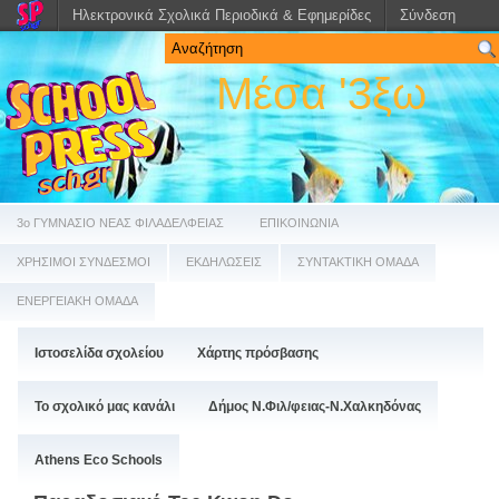
Ηλεκτρονικά Σχολικά Περιοδικά & Εφημερίδες
Σύνδεση
Μέσα '3ξω
3ο ΓΥΜΝΑΣΙΟ ΝΕΑΣ ΦΙΛΑΔΕΛΦΕΙΑΣ
ΕΠΙΚΟΙΝΩΝΙΑ
ΧΡΗΣΙΜΟΙ ΣΥΝΔΕΣΜΟΙ
ΕΚΔΗΛΩΣΕΙΣ
ΣΥΝΤΑΚΤΙΚΗ ΟΜΑΔΑ
ΕΝΕΡΓΕΙΑΚΗ ΟΜΑΔΑ
Ιστοσελίδα σχολείου
Χάρτης πρόσβασης
Το σχολικό μας κανάλι
Δήμος Ν.Φιλ/φειας-Ν.Χαλκηδόνας
Athens Eco Schools