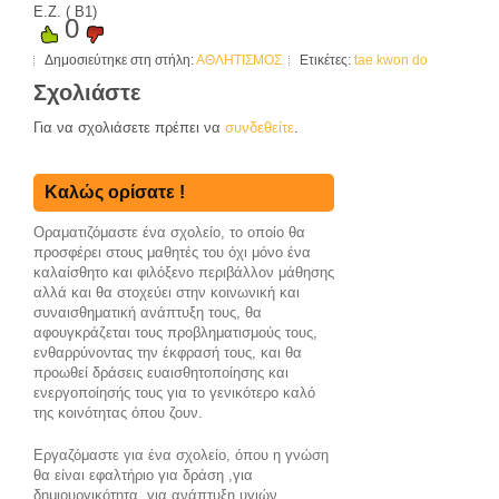
Ε.Ζ. ( Β1)
0
Δημοσιεύτηκε στη στήλη:
ΑΘΛΗΤΙΣΜΟΣ
Ετικέτες:
tae kwon do
Σχολιάστε
Για να σχολιάσετε πρέπει να
συνδεθείτε
.
Καλώς ορίσατε !
Οραματιζόμαστε ένα σχολείο, το οποίο θα
προσφέρει στους μαθητές του όχι μόνο ένα
καλαίσθητο και φιλόξενο περιβάλλον μάθησης
αλλά και θα στοχεύει στην κοινωνική και
συναισθηματική ανάπτυξη τους, θα
αφουγκράζεται τους προβληματισμούς τους,
ενθαρρύνoντας την έκφρασή τους, και θα
προωθεί δράσεις ευαισθητοποίησης και
ενεργοποίησής τους για το γενικότερο καλό
της κοινότητας όπου ζουν.
Εργαζόμαστε για ένα σχολείο, όπου η γνώση
θα είναι εφαλτήριο για δράση ,για
δημιουργικότητα, για ανάπτυξη υγιών