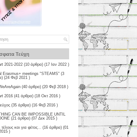
ΤΥΠΟΣ & ΥΠΟΓΡΑΜΜΟΣ...
σφατα Τεύχη
rt 2021-2022
(10 άρθρα) (17 Ιαν 2022 )
ual Erasmus+ meetings "STEAMS"
(3
) (24 Φεβ 2021 )
WeAreAgain
(40 άρθρα) (20 Φεβ 2018 )
rt 2016
(41 άρθρα) (18 Οκτ 2016 )
Tεύχος
(35 άρθρα) (16 Φεβ 2016 )
HING CAN BE IMPOSSIBLE UNTIL
 DONE
(21 άρθρα) (07 Δεκ 2015 )
ι τέλους και για φέτος...
(16 άρθρα) (01
2015 )