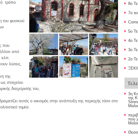
ό τρόπο
8o Τ
7o τε
 του φυσικού
Come
των
5o Τ
4o Τ
ς που
3o Τ
βάλλον από
, κλπ.
2ο Τ
νουν λύσεις,
ΞΕΚΙ
η της
ως στοιχείου
Τελ
ρικής διαχείρισής του,
3η Κ
της 
ματίζει αυτός ο οικισμός στην ανάπτυξη της περιοχής τόσο στο
Stren
Μαΐο
ολιτιστικό τομέα.
περι
που χ
Μαΐο
Θεσσ