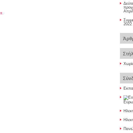
Δεύτ
προγ
Απρι
τε
.
Συμμ
2022
Άρθ
Στή
Χωρί
Σύν
Εκπαι
Ευρω
Ηλεκ
Ηλεκτ
Πανελ