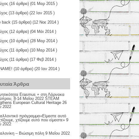
εύχος
(16 άρθρα) (01 Μαρ 2015 )
ύχος
(13 άρθρα) (22 Ιαν 2015 )
 back
(15 άρθρα) (12 Νοε 2014 )
εύχος
(12 άρθρα) (04 Μάι 2014 )
εύχος
(10 άρθρα) (28 Μαρ 2014 )
εύχος
(11 άρθρα) (10 Μαρ 2014 )
εύχος
(11 άρθρα) (17 Φεβ 2014 )
ΝΑΜΕ!
(10 άρθρα) (20 Ιαν 2014 )
ευταία Άρθρα
ινητικότητα Erasmus + στη Λάρνακα
Κύπρου, 8-14 Μαΐου 2022 STEAM
gthens European Cultural Heritage
26
υ 2022
βαλλοντικό πρόγραμμα«Είμαστε αυτό
τίζουμε, χτίζουμε αυτό που είμαστε»
9
υ 2022
αλονίκη – Βιώσιμη πόλη
9 Μαΐου 2022