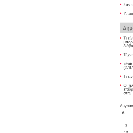
Σαν 
Υπου
Δημ
Τι ε
μπορ
διάβ
Τέχνη
«Fair
(2787
Τι εί
Οι πλ
επίδρ
στην 
Αυγούσ
Δ
3
10