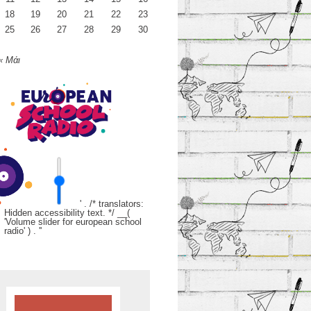
18
19
20
21
22
23
25
26
27
28
29
30
« Μάι
' . /* translators:
Hidden accessibility text. */ __(
'Volume slider for european school
radio' ) . '
'