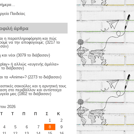
σήμερα…
ργείο Παιδείας
οφιλή άρθρα
ίναι η παραπληροφόρηση και πώς
ούμε να την αποφύγουμε; (3217 το
ασαν)
 και νέοι (3079 το διάβασαν)
 play» ή αλλιώς «ευγενής άμιλλα»
 το διάβασαν)
ναι τα «Anime»? (2273 το διάβασαν)
αστικές σακούλες και η αρνητική τους
αση στο περιβάλλον και αντίστοιχα
υγεία μας (1802 το διάβασαν)
του 2026
Τ
Τ
Π
Π
Σ
Κ
1
2
4
5
6
7
8
9
11
12
13
14
15
16