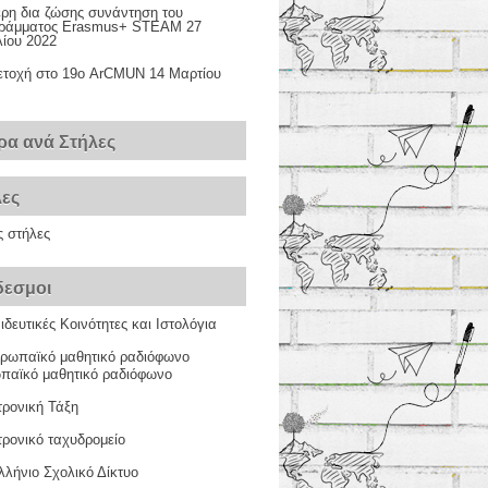
ερη δια ζώσης συνάντηση του
ράμματος Erasmus+ STEAM
27
λίου 2022
ετοχή στο 19ο ArCΜUN
14 Μαρτίου
ρα ανά Στήλες
λες
ς στήλες
δεσμοι
δευτικές Κοινότητες και Ιστολόγια
παϊκό μαθητικό ραδιόφωνο
τρονική Τάξη
ρονικό ταχυδρομείο
λήνιο Σχολικό Δίκτυο