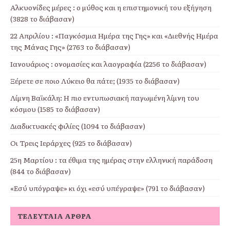
Αλκυονίδες μέρες : ο μύθος και η επιστημονική του εξήγηση
(3828 το διάβασαν)
22 Απριλίου : «Παγκόσμια Ημέρα της Γης» και «Διεθνής Ημέρα
της Μάνας Γης» (2763 το διάβασαν)
Ιανουάριος : ονομασίες και λαογραφία (2256 το διάβασαν)
Ξέρετε σε ποιο Λύκειο θα πάτε; (1935 το διάβασαν)
Λίμνη Βαϊκάλη: Η πιο εντυπωσιακή παγωμένη λίμνη του
κόσμου (1585 το διάβασαν)
Διαδικτυακές φιλίες (1094 το διάβασαν)
Οι Τρεις Ιεράρχες (925 το διάβασαν)
25η Μαρτίου : τα έθιμα της ημέρας στην ελληνική παράδοση
(844 το διάβασαν)
«Εσύ υπόγραψε» κι όχι «εσύ υπέγραψε» (791 το διάβασαν)
ΤΕΛΕΥΤΑΊΑ ΆΡΘΡΑ