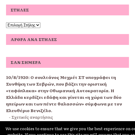
ΣΤΉΛΕΣ
ΆΡΘΡΑ ΑΝΆ ΣΤΉΛΕΣ
ΣΑΝ ΣΉΜΕΡΑ
10/8/1920:
Ο σουλτάνος Μεχμέτ ΣΤ υπογράφει τη
Συνθήκη των Σεβρών, που βάζει την οριστική
«ταφόπλακα» στην Οθωμανική Αυτοκρατορία. Η
Ελλάδα κερδίζει εδάφη και γίνεται «η χώρα των δύο
ηπείρων και των πέντε θαλασσών» σύμφωνα με τον
Ελευθέριο Βενιζέλο.
-
Σχετικές αναρτήσεις
We use cookies to ensure that we give you the best experience on o
website. If you continue to use this site we will assume that you ar