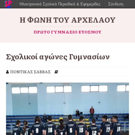
Ηλεκτρονικά Σχολικά Περιοδικά & Εφημερίδες
Σύνδεση
Η ΦΩΝΉ ΤΟΥ ΑΡΧΈΛΑΟΥ
ΠΡΏΤΟ ΓΥΜΝΆΣΙΟ ΕΥΌΣΜΟΥ
Σχολικοί αγώνες Γυμνασίων
ΠΟΝΤΙΚΑΣ ΣΑΒΒΑΣ