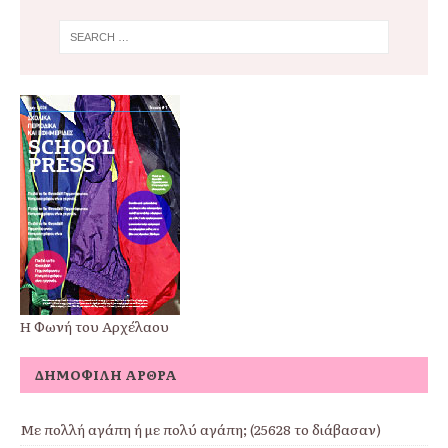
Η Φωνή του Αρχέλαου
ΔΗΜΟΦΙΛΉ ΆΡΘΡΑ
Με πολλή αγάπη ή με πολύ αγάπη; (25628 το διάβασαν)