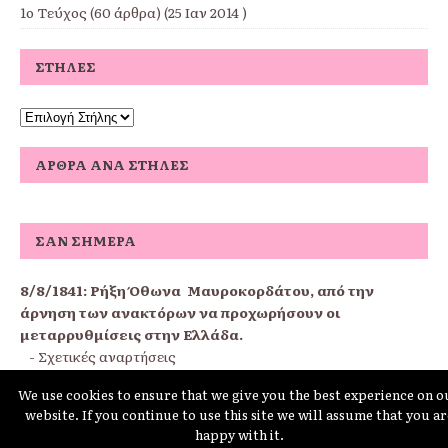
1ο Τεύχος
(60 άρθρα) (25 Ιαν 2014 )
ΣΤΉΛΕΣ
ΆΡΘΡΑ ΑΝΆ ΣΤΉΛΕΣ
ΣΑΝ ΣΉΜΕΡΑ
8/8/1841:
Ρήξη Όθωνα  Μαυροκορδάτου, από την
άρνηση των ανακτόρων να προχωρήσουν οι
μεταρρυθμίσεις στην Ελλάδα.
-
Σχετικές αναρτήσεις
We use cookies to ensure that we give you the best experience on o
website. If you continue to use this site we will assume that you ar
schoolpress.sch.gr
happy with it.