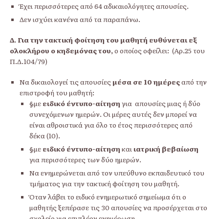
Έχει περισσότερες από 64 αδικαιολόγητες απουσίες.
Δεν ισχύει κανένα από τα παραπάνω.
Δ. Για την τακτική φοίτηση του μαθητή ευθύνεται εξ
ολοκλήρου ο κηδεμόνας του,
ο οποίος οφείλει: (Αρ.25 του
Π.Δ.104/79)
Να δικαιολογεί τις απουσίες
μέσα σε 10 ημέρες
από την
επιστροφή του μαθητή:
§με
ειδικό έντυπο-αίτηση
για απουσίες μιας ή δύο
συνεχόμενων ημερών. Οι μέρες αυτές δεν μπορεί να
είναι αθροιστικά για όλο το έτος περισσότερες από
δέκα (10).
§με
ειδικό έντυπο-αίτηση
και
ιατρική βεβαίωση
για περισσότερες των δύο ημερών.
Να ενημερώνεται από τον υπεύθυνο εκπαιδευτικό του
τμήματος για την τακτική φοίτηση του μαθητή.
Όταν λάβει το ειδικό ενημερωτικό σημείωμα ότι ο
μαθητής ξεπέρασε τις 30 απουσίες να προσέρχεται στο
σχολείο για επιπλέον ενημέρωση.