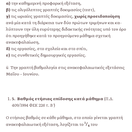
α)
την καθημερινή προφορική εξέταση,
β)
τις ολιγόλεπτες γραπτές δοκιμασίες (τεστ),
γ)
τις ωριαίες γραπτές δοκιμασίες,
χωρίς προειδοποίηση
ανά μία κατά τη διάρκεια των δύο πρώτων τριμήνων και κα­
λύπτουν την ύλη ευρύτερης διδακτικής ενότητας υπό τον όρο
ότι προηγήθηκε κατά το προηγούμενο μάθημα σχετική
ανακεφαλαίωση,
δ)
τις εργασίες, στο σχολείο και στο σπίτι,
ε)
τις συνθετικές δημιουργικές εργασίες.
ü Την γραπτή βαθμολογία στις ανακεφαλαιωτικές εξετάσεις
Μαΐου – Ιουνίου.
5.
Βαθμός ετήσιας επίδοσης κατά μάθημα
(
Π.Δ.
409/1994 ΦΕΚ 226 τ. Β΄
)
Ο ετήσιος βαθμός σε κάθε μάθημα, στο οποίο γίνεται γραπτή
1
ανακεφα­λαιωτική εξέταση, λογίζεται το
/
του
4