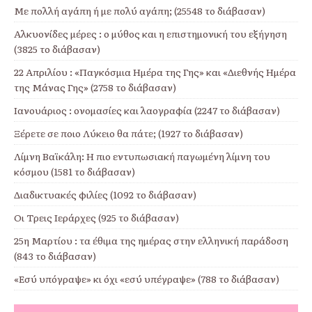
Με πολλή αγάπη ή με πολύ αγάπη; (25548 το διάβασαν)
Αλκυονίδες μέρες : ο μύθος και η επιστημονική του εξήγηση
(3825 το διάβασαν)
22 Απριλίου : «Παγκόσμια Ημέρα της Γης» και «Διεθνής Ημέρα
της Μάνας Γης» (2758 το διάβασαν)
Ιανουάριος : ονομασίες και λαογραφία (2247 το διάβασαν)
Ξέρετε σε ποιο Λύκειο θα πάτε; (1927 το διάβασαν)
Λίμνη Βαϊκάλη: Η πιο εντυπωσιακή παγωμένη λίμνη του
κόσμου (1581 το διάβασαν)
Διαδικτυακές φιλίες (1092 το διάβασαν)
Οι Τρεις Ιεράρχες (925 το διάβασαν)
25η Μαρτίου : τα έθιμα της ημέρας στην ελληνική παράδοση
(843 το διάβασαν)
«Εσύ υπόγραψε» κι όχι «εσύ υπέγραψε» (788 το διάβασαν)