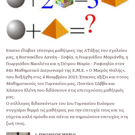
Έπαινο έλαβαν τέσσερις μαθήτριες της Α΄Τάξης του σχολείου
μας, η Βοσνακίδου Δανάη – Σοφία, η Γεωργιάδου Μαριάνθη, η
Γεωργιάδου Νικολέτα και η Πέτρου Μαρία – Ραφαηλία στον
84ο Μαθηματικό Διαγωνισμό της Ε.Μ.Ε. « Ο Μικρός Θαλής»,
που διεξήχθη στις 4 Νοεμβρίου 2023. Έπαινος αξίζει και στους
Μαθηματικούς του Γυμνασίου μας, Ποντίκα Σάββα και
Χάσικου Ελένη που διδάσκουν στις επιτυχούσες μαθήτριές
μας.
Ο σύλλογος διδασκόντων του 1ου Γυμνασίου Ευόσμου
συγχαίρει θερμά τις μαθήτριες για την επιτυχία τους και τις
εύχεται καλή πρόοδο και πάντα να σημειώνουν επιτυχίες στη
ζωή τους.
ΠΡΟΗΓΟΎΜΕΝΟ