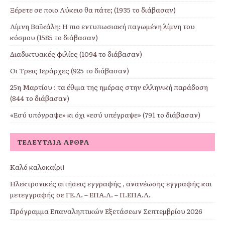
Ξέρετε σε ποιο Λύκειο θα πάτε; (1935 το διάβασαν)
Λίμνη Βαϊκάλη: Η πιο εντυπωσιακή παγωμένη λίμνη του
κόσμου (1585 το διάβασαν)
Διαδικτυακές φιλίες (1094 το διάβασαν)
Οι Τρεις Ιεράρχες (925 το διάβασαν)
25η Μαρτίου : τα έθιμα της ημέρας στην ελληνική παράδοση
(844 το διάβασαν)
«Εσύ υπόγραψε» κι όχι «εσύ υπέγραψε» (791 το διάβασαν)
ΤΕΛΕΥΤΑΊΑ ΆΡΘΡΑ
Καλό καλοκαίρι!
Ηλεκτρονικές αιτήσεις εγγραφής , ανανέωσης εγγραφής και
μετεγγραφής σε ΓΕ.Λ. – ΕΠΑ.Λ. – Π.ΕΠΑ.Λ.
Πρόγραμμα Επαναληπτικών Εξετάσεων Σεπτεμβρίου 2026