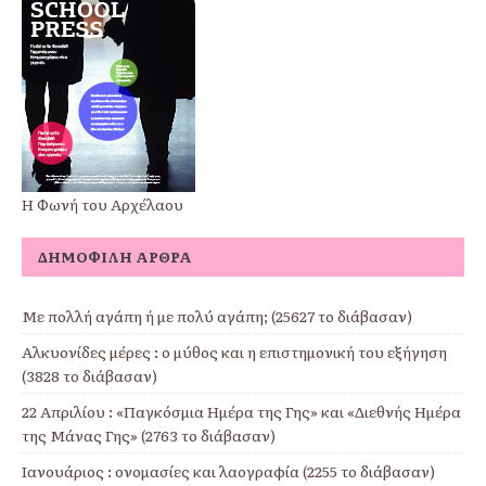
Η Φωνή του Αρχέλαου
ΔΗΜΟΦΙΛΉ ΆΡΘΡΑ
Με πολλή αγάπη ή με πολύ αγάπη; (25627 το διάβασαν)
Αλκυονίδες μέρες : ο μύθος και η επιστημονική του εξήγηση
(3828 το διάβασαν)
22 Απριλίου : «Παγκόσμια Ημέρα της Γης» και «Διεθνής Ημέρα
της Μάνας Γης» (2763 το διάβασαν)
Ιανουάριος : ονομασίες και λαογραφία (2255 το διάβασαν)