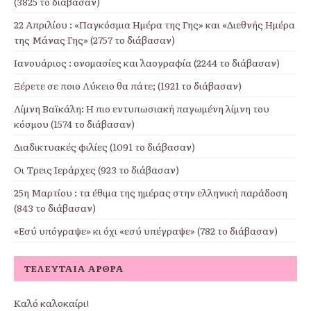
(3825 το διάβασαν)
22 Απριλίου : «Παγκόσμια Ημέρα της Γης» και «Διεθνής Ημέρα
της Μάνας Γης» (2757 το διάβασαν)
Ιανουάριος : ονομασίες και λαογραφία (2244 το διάβασαν)
Ξέρετε σε ποιο Λύκειο θα πάτε; (1921 το διάβασαν)
Λίμνη Βαϊκάλη: Η πιο εντυπωσιακή παγωμένη λίμνη του
κόσμου (1574 το διάβασαν)
Διαδικτυακές φιλίες (1091 το διάβασαν)
Οι Τρεις Ιεράρχες (923 το διάβασαν)
25η Μαρτίου : τα έθιμα της ημέρας στην ελληνική παράδοση
(843 το διάβασαν)
«Εσύ υπόγραψε» κι όχι «εσύ υπέγραψε» (782 το διάβασαν)
ΤΕΛΕΥΤΑΊΑ ΆΡΘΡΑ
Καλό καλοκαίρι!