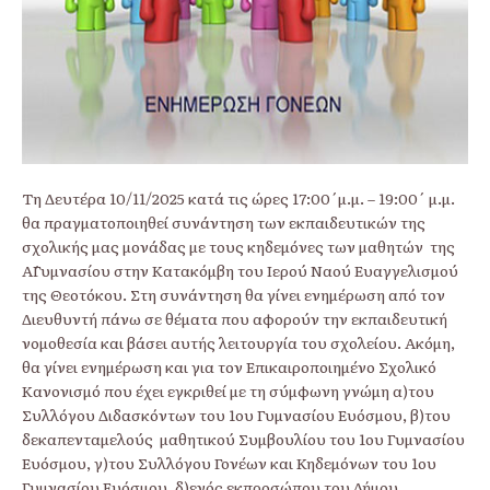
Τη Δευτέρα 10/11/2025 κατά τις ώρες 17:00΄μ.μ. – 19:00΄ μ.μ.
θα πραγματοποιηθεί συνάντηση των εκπαιδευτικών της
σχολικής μας μονάδας με τους κηδεμόνες των μαθητών της
Α΄Γυμνασίου στην Κατακόμβη του Ιερού Ναού Ευαγγελισμού
της Θεοτόκου. Στη συνάντηση θα γίνει ενημέρωση από τον
Διευθυντή πάνω σε θέματα που αφορούν την εκπαιδευτική
νομοθεσία και βάσει αυτής λειτουργία του σχολείου. Ακόμη,
θα γίνει ενημέρωση και για τον Επικαιροποιημένο Σχολικό
Κανονισμό που έχει εγκριθεί με τη σύμφωνη γνώμη α)του
Συλλόγου Διδασκόντων του 1ου Γυμνασίου Ευόσμου, β)του
δεκαπενταμελούς μαθητικού Συμβουλίου του 1ου Γυμνασίου
Ευόσμου, γ)του Συλλόγου Γονέων και Κηδεμόνων του 1ου
Γυμνασίου Ευόσμου, δ)ενός εκπροσώπου του Δήμου