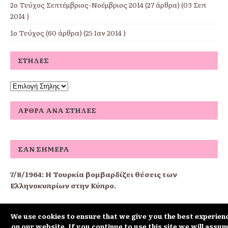
2ο Τεύχος Σεπτέμβριος-Νοέμβριος 2014
(27 άρθρα) (03 Σεπ
2014 )
1ο Τεύχος
(60 άρθρα) (25 Ιαν 2014 )
ΣΤΉΛΕΣ
ΆΡΘΡΑ ΑΝΆ ΣΤΉΛΕΣ
ΣΑΝ ΣΉΜΕΡΑ
7/8/1964: Η Τουρκία βομβαρδίζει θέσεις των
Ελληνοκυπρίων στην Κύπρο.
We use cookies to ensure that we give you the best experien
schoolpress.sch.gr
on our website. If you continue to use this site we will assu