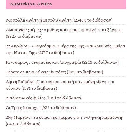
ΔΗΜΟΦΙΛΉ ΆΡΘΡΑ
Με πολλή αγάπη ή με πολύ αγάπη; (25464 το διάβασαν)
Αλκυονίδες μέρες : ο μύθος και η επιστημονική του εξήγηση
(3825 το διάβασαν)
22 Απριλίου : «Παγκόσμια Ημέρα της Γης» και «Διεθνής Ημέρα
της Μάνας Γης» (2757 το διάβασαν)
Ιανουάριος : ονομασίες και λαογραφία (2246 το διάβασαν)
Ξέρετε σε ποιο Λύκειο θα πάτε; (1923 το διάβασαν)
Λίμνη Βαϊκάλη: Η πιο εντυπωσιακή παγωμένη λίμνη του
κόσμου (1574 το διάβασαν)
Διαδικτυακές φιλίες (1091 το διάβασαν)
Οι Τρεις Ιεράρχες (924 το διάβασαν)
25η Μαρτίου : τα έθιμα της ημέρας στην ελληνική παράδοση
(843 το διάβασαν)