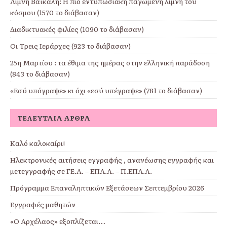
Λίμνη Βαϊκάλη: Η πιο εντυπωσιακή παγωμένη λίμνη του
κόσμου (1570 το διάβασαν)
Διαδικτυακές φιλίες (1090 το διάβασαν)
Οι Τρεις Ιεράρχες (923 το διάβασαν)
25η Μαρτίου : τα έθιμα της ημέρας στην ελληνική παράδοση
(843 το διάβασαν)
«Εσύ υπόγραψε» κι όχι «εσύ υπέγραψε» (781 το διάβασαν)
ΤΕΛΕΥΤΑΊΑ ΆΡΘΡΑ
Καλό καλοκαίρι!
Ηλεκτρονικές αιτήσεις εγγραφής , ανανέωσης εγγραφής και
μετεγγραφής σε ΓΕ.Λ. – ΕΠΑ.Λ. – Π.ΕΠΑ.Λ.
Πρόγραμμα Επαναληπτικών Εξετάσεων Σεπτεμβρίου 2026
Εγγραφές μαθητών
«Ο Αρχέλαος» εξοπλίζεται…