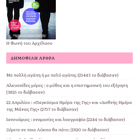
Η Φωνή του Αρχέλαου
ΔΗΜΟΦΙΛΉ ΆΡΘΡΑ
Με πολλή αγάπη ή με πολύ αγάπη; (25443 το διάβασαν)
Αλκυονίδες μέρες : ο μύθος και η επιστημονική του εξήγηση
(3825 το διάβασαν)
22 Απριλίου : «Παγκόσμια Ημέρα της Γης» και «Διεθνής Ημέρα
της Μάνας Γης» (2757 το διάβασαν)
Ιανουάριος : ονομασίες και λαογραφία (2244 το διάβασαν)
Ξέρετε σε ποιο Λύκειο θα πάτε; (1920 το διάβασαν)