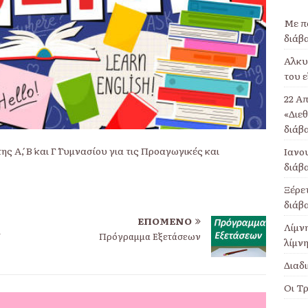
Με π
διάβ
Αλκυο
του ε
22 Απ
«Διε
διάβ
 Α΄, Β΄ και Γ΄ Γυμνασίου για τις Προαγωγικές και
Ιανου
διάβ
Ξέρετ
διάβ
ΕΠΌΜΕΝΟ
Λίμν
Πρόγραμμα Εξετάσεων
λίμνη
Διαδι
Οι Τρ