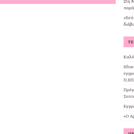
25η Μ
παρά
«Εσύ 
διάβ
ΤΕ
Καλό
Ηλεκ
εγγρα
Π.ΕΠ
Πρόγ
Σεπτ
Εγγρ
«Ο Α
ΠΡ