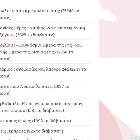
ολλή αγάπη ή με πολύ αγάπη; (25548 το
ασαν)
νίδες μέρες : ο μύθος και η επιστημονική
ξήγηση (3825 το διάβασαν)
ριλίου : «Παγκόσμια Ημέρα της Γης» και
θνής Ημέρα της Μάνας Γης» (2758 το
ασαν)
άριος : ονομασίες και λαογραφία (2247 το
ασαν)
ε σε ποιο Λύκειο θα πάτε; (1927 το
ασαν)
η Βαϊκάλη: Η πιο εντυπωσιακή παγωμένη
 του κόσμου (1581 το διάβασαν)
κτυακές φιλίες (1092 το διάβασαν)
εις Ιεράρχες (925 το διάβασαν)