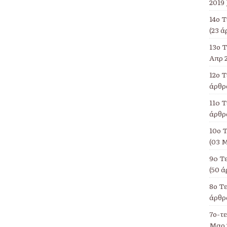
2019 
14ο 
(23 ά
13ο Τ
Απρ 2
12ο 
άρθρα
11o Τ
άρθρα
10ο Τ
(03 Μ
9o Τ
(50 ά
8ο Τ
άρθρα
7ο-τ
Μαρ 