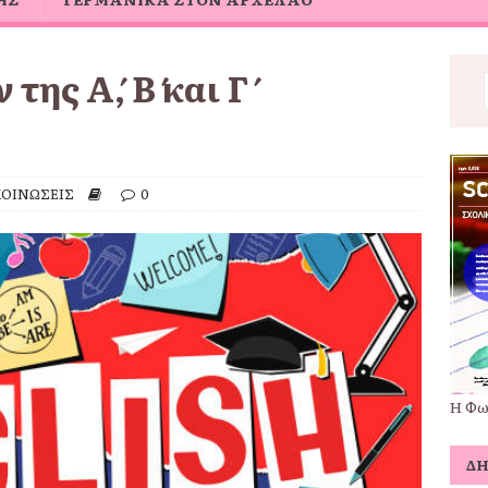
ς Α΄, Β΄ και Γ΄
ΟΙΝΩΣΕΙΣ
0
Η Φω
Δ