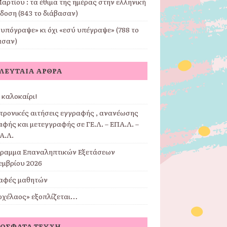
αρτίου : τα έθιμα της ημέρας στην ελληνική
δοση (843 το διάβασαν)
υπόγραψε» κι όχι «εσύ υπέγραψε» (788 το
ασαν)
ΛΕΥΤΑΊΑ ΆΡΘΡΑ
 καλοκαίρι!
τρονικές αιτήσεις εγγραφής , ανανέωσης
φής και μετεγγραφής σε ΓΕ.Λ. – ΕΠΑ.Λ. –
Α.Λ.
ραμμα Επαναληπτικών Εξετάσεων
εμβρίου 2026
αφές μαθητών
ρχέλαος» εξοπλίζεται…
ΌΣΦΑΤΑ ΤΕΎΧΗ