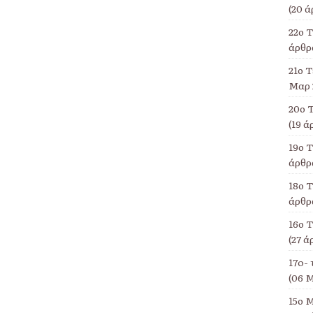
(20 ά
22ο 
άρθρα
21ο Τ
Μαρ 
20ο 
(19 ά
19ο 
άρθρα
18ο Τ
άρθρα
16ο 
(27 ά
17o- 
(06 Μ
15ο Μ