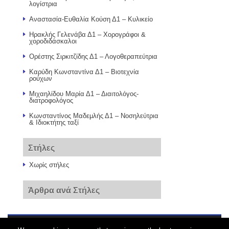
λογίστρια
Αναστασία-Ευθαλία Κούση Δ1 – Κυλικείο
Ηρακλής Γελενάβα Δ1 – Χορογράφοι &
χοροδιδάσκαλοι
Ορέστης Σιρκιτζίδης Δ1 – Λογοθεραπεύτρια
Καρύδη Κωνσταντίνα Δ1 – Βιοτεχνία
ρούχων
Μιχαηλίδου Μαρία Δ1 – Διαιτολόγος-
διατροφολόγος
Κωνσταντίνος Μαδεμλής Δ1 – Νοσηλεύτρια
& Ιδιοκτήτης ταξί
Στήλες
Χωρίς στήλες
Άρθρα ανά Στήλες