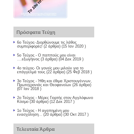
Το 10ο το καλό...
Πρόσφατα Τεύχη
6ο Τεύχος- Διορθώνουμε τις λάθος
συμπεριφορές!
(2 άρθρα) (15 Ιαν 2020 )
5ο Τεύχος - Ο παππούς μου είναι
....εξωγήινος
(3 άρθρα) (04 Δεκ 2019 )
4ο τεύχος- Οι γονείς μου μιλούν για το
επάγγελμά τους
(22 άρθρα) (25 Φεβ 2018 )
3ο Τεύχος - Ήθη και έθιμα Χριστουγέννων,
Πρωτοχρονιάς και Θεοφανείων
(26 άρθρα)
(07 Ιαν 2018 )
2ο Τεύχος - Μέρες Γιορτής στον Αγγλόφωνο
Κόσμο
(30 άρθρα) (12 Δεκ 2017 )
1ο Τεύχος - Η αγαπημένη μου
ενασχόληση...
(20 άρθρα) (30 Οκτ 2017 )
Τελευταία Άρθρα