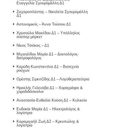
Ευαγγελία Σγουρομάλλη Δ1
Ζαχαροπλάστης – Νικολέτα Σγουρομάλλη
Δ1
Αστυνομικός – Άννα Τούσιου Δ1
Χρυσούλα Μακέδου Δ1 – Υπάλληλος
σούπερ μάρκετ
Νίκος Τσιόκας – Δ1
Μιχαηλίδου Μαρία Δ1 – Διαιτολόγος-
διατροφολόγος
Καρύδη Κωνσταντίνα Δ1 – Βιοτεχνία
ρούχων
Ορέστης Σιρκιτζίδης Δ1 – Λογοθεραπεύτρια
Ηρακλής Γελενάβα Δ1 – Χορογράφοι &
χοροδιδάσκαλοι
Αναστασία-Ευθαλία Κούση Δ1 – Κυλικείο
Ευδοκία Μαρία Δ1 – Ηλεκτρολόγος &
λογίστρια
Καραμιχαήλ Ζωή Δ2 – Κρεοπώλης &
λογίστρια