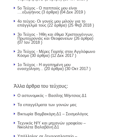
5ο Τεύχος - Ο παππούς μου είναι
....εξωγήινος
(3 άρθρα) (04 Δεκ 2019 )
4ο τεύχος- Οι γονείς μου μιλούν για το
επάγγελμά τους
(22 άρθρα) (25 Φεβ 2018 )
3ο Τεύχος - Ήθη και έθιμα Χριστουγέννων,
Πρωτοχρονιάς και Θεοφανείων
(26 άρθρα)
(07 Ιαν 2018 )
2ο Τεύχος - Μέρες Γιορτής στον Αγγλόφωνο
Κόσμο
(30 άρθρα) (12 Δεκ 2017 )
1ο Τεύχος - Η αγαπημένη μου
ενασχόληση...
(20 άρθρα) (30 Οκτ 2017 )
Άλλα άρθρα του τεύχους:
Ο αστυνομικός – Βασίλης Μήντσιος Δ1
Τα επαγγέλματα των γονιών μας
Βικτωρία Βαμβακάρη Δ1 – Σεισμολόγος
Τεχνικός Η/Υ και μηχανών γραφείου –
Νικολέτα Βαλαβάνη Δ1
Υπάλληλος σε ζαχαροπλαστείο –