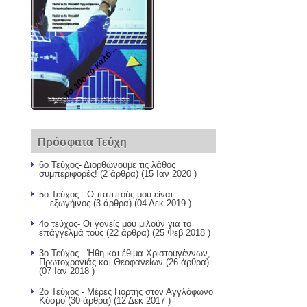
Το 10ο το καλό...
Πρόσφατα Τεύχη
6ο Τεύχος- Διορθώνουμε τις λάθος
συμπεριφορές!
(2 άρθρα) (15 Ιαν 2020 )
5ο Τεύχος - Ο παππούς μου είναι
....εξωγήινος
(3 άρθρα) (04 Δεκ 2019 )
4ο τεύχος- Οι γονείς μου μιλούν για το
επάγγελμά τους
(22 άρθρα) (25 Φεβ 2018 )
3ο Τεύχος - Ήθη και έθιμα Χριστουγέννων,
Πρωτοχρονιάς και Θεοφανείων
(26 άρθρα)
(07 Ιαν 2018 )
2ο Τεύχος - Μέρες Γιορτής στον Αγγλόφωνο
Κόσμο
(30 άρθρα) (12 Δεκ 2017 )