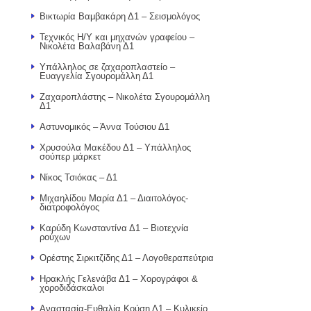
Βικτωρία Βαμβακάρη Δ1 – Σεισμολόγος
Τεχνικός Η/Υ και μηχανών γραφείου –
Νικολέτα Βαλαβάνη Δ1
Υπάλληλος σε ζαχαροπλαστείο –
Ευαγγελία Σγουρομάλλη Δ1
Ζαχαροπλάστης – Νικολέτα Σγουρομάλλη
Δ1
Αστυνομικός – Άννα Τούσιου Δ1
Χρυσούλα Μακέδου Δ1 – Υπάλληλος
σούπερ μάρκετ
Νίκος Τσιόκας – Δ1
Μιχαηλίδου Μαρία Δ1 – Διαιτολόγος-
διατροφολόγος
Καρύδη Κωνσταντίνα Δ1 – Βιοτεχνία
ρούχων
Ορέστης Σιρκιτζίδης Δ1 – Λογοθεραπεύτρια
Ηρακλής Γελενάβα Δ1 – Χορογράφοι &
χοροδιδάσκαλοι
Αναστασία-Ευθαλία Κούση Δ1 – Κυλικείο