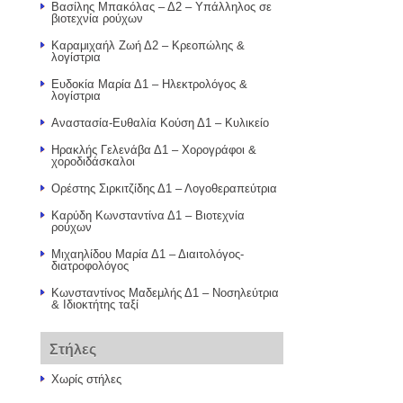
Βασίλης Μπακόλας – Δ2 – Υπάλληλος σε
βιοτεχνία ρούχων
Καραμιχαήλ Ζωή Δ2 – Κρεοπώλης &
λογίστρια
Ευδοκία Μαρία Δ1 – Ηλεκτρολόγος &
λογίστρια
Αναστασία-Ευθαλία Κούση Δ1 – Κυλικείο
Ηρακλής Γελενάβα Δ1 – Χορογράφοι &
χοροδιδάσκαλοι
Ορέστης Σιρκιτζίδης Δ1 – Λογοθεραπεύτρια
Καρύδη Κωνσταντίνα Δ1 – Βιοτεχνία
ρούχων
Μιχαηλίδου Μαρία Δ1 – Διαιτολόγος-
διατροφολόγος
Κωνσταντίνος Μαδεμλής Δ1 – Νοσηλεύτρια
& Ιδιοκτήτης ταξί
Στήλες
Χωρίς στήλες