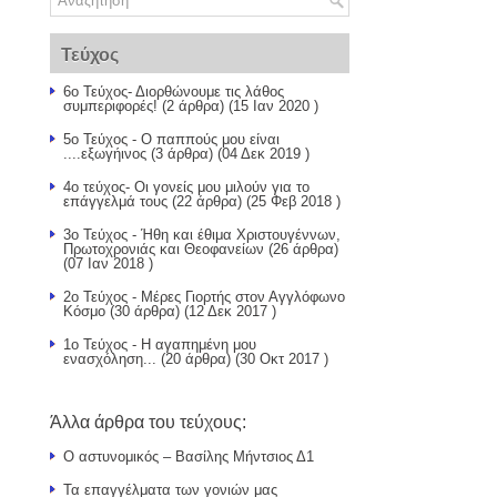
Τεύχος
6ο Τεύχος- Διορθώνουμε τις λάθος
συμπεριφορές!
(2 άρθρα) (15 Ιαν 2020 )
5ο Τεύχος - Ο παππούς μου είναι
....εξωγήινος
(3 άρθρα) (04 Δεκ 2019 )
4ο τεύχος- Οι γονείς μου μιλούν για το
επάγγελμά τους
(22 άρθρα) (25 Φεβ 2018 )
3ο Τεύχος - Ήθη και έθιμα Χριστουγέννων,
Πρωτοχρονιάς και Θεοφανείων
(26 άρθρα)
(07 Ιαν 2018 )
2ο Τεύχος - Μέρες Γιορτής στον Αγγλόφωνο
Κόσμο
(30 άρθρα) (12 Δεκ 2017 )
1ο Τεύχος - Η αγαπημένη μου
ενασχόληση...
(20 άρθρα) (30 Οκτ 2017 )
Άλλα άρθρα του τεύχους:
Ο αστυνομικός – Βασίλης Μήντσιος Δ1
Τα επαγγέλματα των γονιών μας