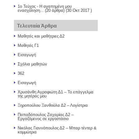
1ο Τεύχος - Η αγαπημένη μου
ενασχόληση...
(20 άρθρα) (30 Οκτ 2017 )
Τελευταία Άρθρα
Μαθητές και μαθήτριες Δ2
Μαθητές Γ1
Εισαγωγή
Σχόλια μαθητών
362
Εισαγωγή
Χρυσάνθη Αγραφιώτη Δ1 – Το επάγγελμα
της μητέρας μου
Ξηροπούλου Ξανθούλα Δ2 – Λογίστρια
Παπαδόπουλος Ζαχαρίας Δ2 –
Εργαζόμενος σε εργοστάσιο
Νικόλας Γιαννόπουλος Δ2 – Μπαρ τέντερ &
κομμώτρια